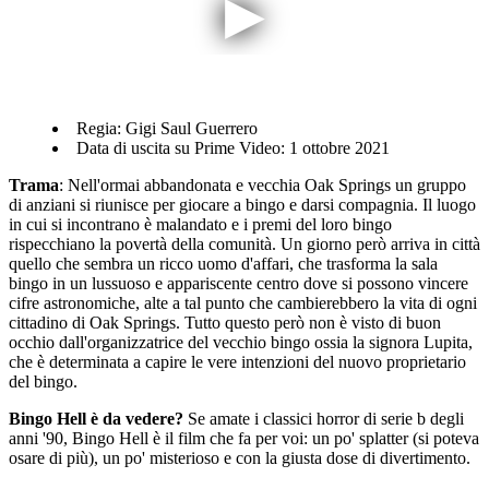
Regia: Gigi Saul Guerrero
Data di uscita su Prime Video: 1 ottobre 2021
Trama
: Nell'ormai abbandonata e vecchia Oak Springs un gruppo
di anziani si riunisce per giocare a bingo e darsi compagnia. Il luogo
in cui si incontrano è malandato e i premi del loro bingo
rispecchiano la povertà della comunità. Un giorno però arriva in città
quello che sembra un ricco uomo d'affari, che trasforma la sala
bingo in un lussuoso e appariscente centro dove si possono vincere
cifre astronomiche, alte a tal punto che cambierebbero la vita di ogni
cittadino di Oak Springs. Tutto questo però non è visto di buon
occhio dall'organizzatrice del vecchio bingo ossia la signora Lupita,
che è determinata a capire le vere intenzioni del nuovo proprietario
del bingo.
Bingo Hell è da vedere?
Se amate i classici horror di serie b degli
anni '90, Bingo Hell è il film che fa per voi: un po' splatter (si poteva
osare di più), un po' misterioso e con la giusta dose di divertimento.