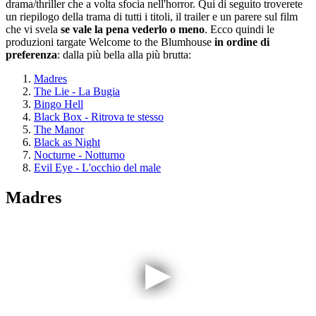
drama/thriller che a volta sfocia nell'horror. Qui di seguito troverete
un riepilogo della trama di tutti i titoli, il trailer e un parere sul film
che vi svela
se vale la pena vederlo o meno
. Ecco quindi le
produzioni targate Welcome to the Blumhouse
in ordine di
preferenza
: dalla più bella alla più brutta:
Madres
The Lie - La Bugia
Bingo Hell
Black Box - Ritrova te stesso
The Manor
Black as Night
Nocturne - Notturno
Evil Eye - L'occhio del male
Madres