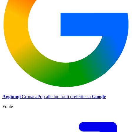
Aggiungi
CronacaPop alle tue fonti preferite su
Google
Fonte