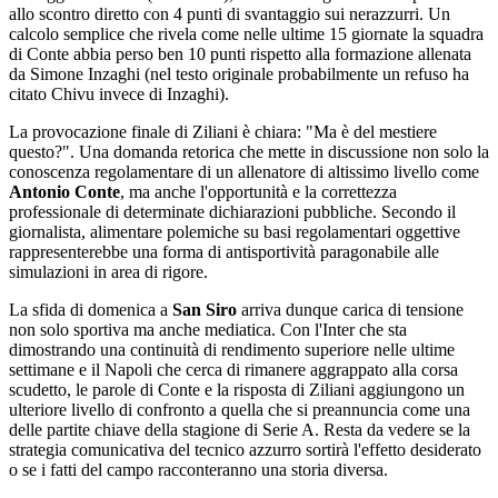
allo scontro diretto con 4 punti di svantaggio sui nerazzurri. Un
calcolo semplice che rivela come nelle ultime 15 giornate la squadra
di Conte abbia perso ben 10 punti rispetto alla formazione allenata
da Simone Inzaghi (nel testo originale probabilmente un refuso ha
citato Chivu invece di Inzaghi).
La provocazione finale di Ziliani è chiara: "Ma è del mestiere
questo?". Una domanda retorica che mette in discussione non solo la
conoscenza regolamentare di un allenatore di altissimo livello come
Antonio Conte
, ma anche l'opportunità e la correttezza
professionale di determinate dichiarazioni pubbliche. Secondo il
giornalista, alimentare polemiche su basi regolamentari oggettive
rappresenterebbe una forma di antisportività paragonabile alle
simulazioni in area di rigore.
La sfida di domenica a
San Siro
arriva dunque carica di tensione
non solo sportiva ma anche mediatica. Con l'Inter che sta
dimostrando una continuità di rendimento superiore nelle ultime
settimane e il Napoli che cerca di rimanere aggrappato alla corsa
scudetto, le parole di Conte e la risposta di Ziliani aggiungono un
ulteriore livello di confronto a quella che si preannuncia come una
delle partite chiave della stagione di Serie A. Resta da vedere se la
strategia comunicativa del tecnico azzurro sortirà l'effetto desiderato
o se i fatti del campo racconteranno una storia diversa.