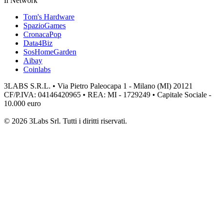
Il Network
Tom's Hardware
SpazioGames
CronacaPop
Data4Biz
SosHomeGarden
Aibay
Coinlabs
3LABS S.R.L. • Via Pietro Paleocapa 1 - Milano (MI) 20121
CF/P.IVA: 04146420965 • REA: MI - 1729249 • Capitale Sociale -
10.000 euro
© 2026 3Labs Srl. Tutti i diritti riservati.