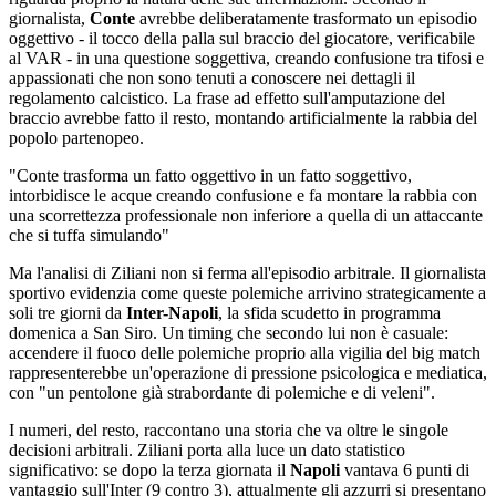
giornalista,
Conte
avrebbe deliberatamente trasformato un episodio
oggettivo - il tocco della palla sul braccio del giocatore, verificabile
al VAR - in una questione soggettiva, creando confusione tra tifosi e
appassionati che non sono tenuti a conoscere nei dettagli il
regolamento calcistico. La frase ad effetto sull'amputazione del
braccio avrebbe fatto il resto, montando artificialmente la rabbia del
popolo partenopeo.
"Conte trasforma un fatto oggettivo in un fatto soggettivo,
intorbidisce le acque creando confusione e fa montare la rabbia con
una scorrettezza professionale non inferiore a quella di un attaccante
che si tuffa simulando"
Ma l'analisi di Ziliani non si ferma all'episodio arbitrale. Il giornalista
sportivo evidenzia come queste polemiche arrivino strategicamente a
soli tre giorni da
Inter-Napoli
, la sfida scudetto in programma
domenica a San Siro. Un timing che secondo lui non è casuale:
accendere il fuoco delle polemiche proprio alla vigilia del big match
rappresenterebbe un'operazione di pressione psicologica e mediatica,
con "un pentolone già strabordante di polemiche e di veleni".
I numeri, del resto, raccontano una storia che va oltre le singole
decisioni arbitrali. Ziliani porta alla luce un dato statistico
significativo: se dopo la terza giornata il
Napoli
vantava 6 punti di
vantaggio sull'Inter (9 contro 3), attualmente gli azzurri si presentano