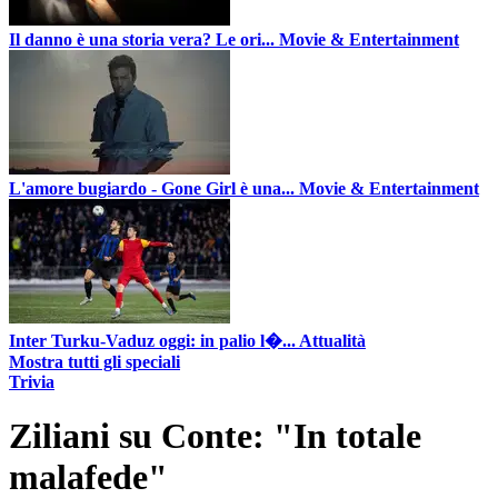
Il danno è una storia vera? Le ori...
Movie & Entertainment
L'amore bugiardo - Gone Girl è una...
Movie & Entertainment
Inter Turku-Vaduz oggi: in palio l�...
Attualità
Mostra tutti gli speciali
Trivia
Ziliani su Conte: "In totale
malafede"