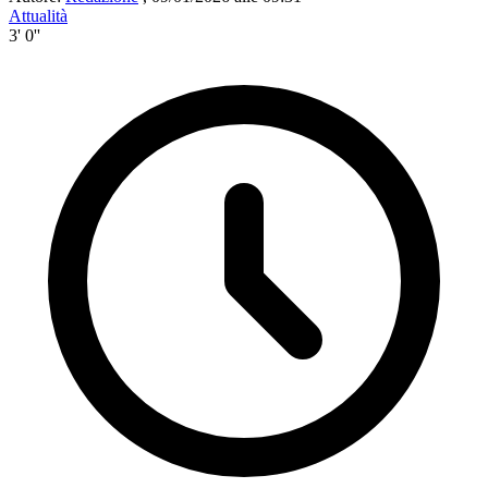
Attualità
3' 0''