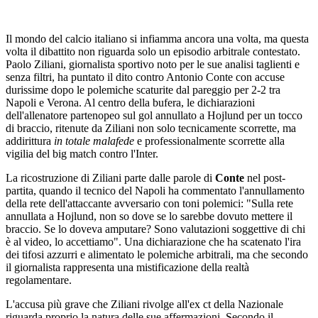
Il mondo del calcio italiano si infiamma ancora una volta, ma questa
volta il dibattito non riguarda solo un episodio arbitrale contestato.
Paolo Ziliani, giornalista sportivo noto per le sue analisi taglienti e
senza filtri, ha puntato il dito contro Antonio Conte con accuse
durissime dopo le polemiche scaturite dal pareggio per 2-2 tra
Napoli e Verona. Al centro della bufera, le dichiarazioni
dell'allenatore partenopeo sul gol annullato a Hojlund per un tocco
di braccio, ritenute da Ziliani non solo tecnicamente scorrette, ma
addirittura
in totale malafede
e professionalmente scorrette alla
vigilia del big match contro l'Inter.
La ricostruzione di Ziliani parte dalle parole di
Conte
nel post-
partita, quando il tecnico del Napoli ha commentato l'annullamento
della rete dell'attaccante avversario con toni polemici: "Sulla rete
annullata a Hojlund, non so dove se lo sarebbe dovuto mettere il
braccio. Se lo doveva amputare? Sono valutazioni soggettive di chi
è al video, lo accettiamo". Una dichiarazione che ha scatenato l'ira
dei tifosi azzurri e alimentato le polemiche arbitrali, ma che secondo
il giornalista rappresenta una mistificazione della realtà
regolamentare.
L'accusa più grave che Ziliani rivolge all'ex ct della Nazionale
riguarda proprio la natura delle sue affermazioni. Secondo il