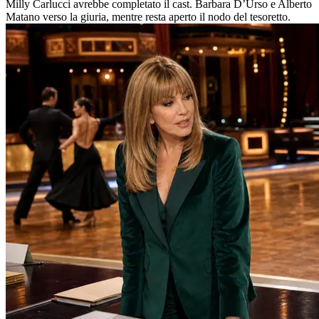
Milly Carlucci avrebbe completato il cast. Barbara D’Urso e Alberto
Matano verso la giuria, mentre resta aperto il nodo del tesoretto.