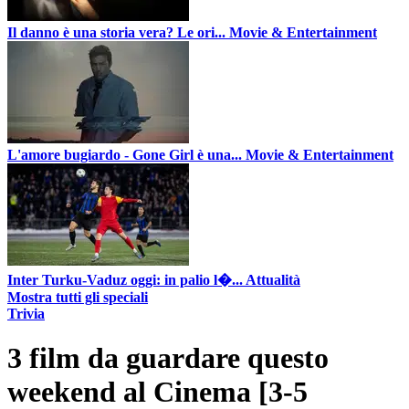
Il danno è una storia vera? Le ori...
Movie & Entertainment
L'amore bugiardo - Gone Girl è una...
Movie & Entertainment
Inter Turku-Vaduz oggi: in palio l�...
Attualità
Mostra tutti gli speciali
Trivia
3 film da guardare questo
weekend al Cinema [3-5