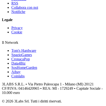
RSS
Collabora con noi
Notifiche
Legale
Privacy
Cookie
Il Network
Tom's Hardware
SpazioGames
CronacaPop
Data4Biz
SosHomeGarden
Aibay
Coinlabs
3LABS S.R.L. • Via Pietro Paleocapa 1 - Milano (MI) 20121
CF/P.IVA: 04146420965 • REA: MI - 1729249 • Capitale Sociale -
10.000 euro
© 2026 3Labs Srl. Tutti i diritti riservati.