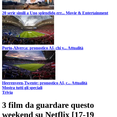
20 serie simili a Uno splendido err...
Movie & Entertainment
Porto-Alverca: pronostico AI, chi v...
Attualità
Heerenveen-Twente: pronostico AI, c...
Attualità
Mostra tutti gli speciali
Trivia
3 film da guardare questo
weekend su Netflix [17-19