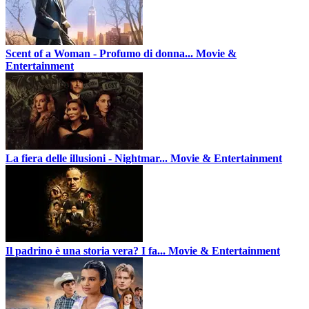
Scent of a Woman - Profumo di donna...
Movie &
Entertainment
La fiera delle illusioni - Nightmar...
Movie & Entertainment
Il padrino è una storia vera? I fa...
Movie & Entertainment