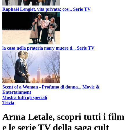
Raphaël Lenglet, vita privata: cos...
Serie TV
la casa nella prateria mary muore d...
Serie TV
Scent of a Woman - Profumo di donna...
Movie &
Entertainment
Mostra tutti gli speciali
Trivia
Arma Letale, scopri tutti i film
e le serie TV della saga cult