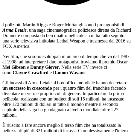
I poliziotti Martin Riggs e Roger Murtaugh sono i protagonisti di
Arma Letale
, una saga cinematografica poliziesca diretta da Richard
Donner e composta da ben quattro pellicole a cui ha fatto seguito
una serie televisiva intitolata Lethal Weapon e trasmessa dal 2016 su
FOX America.
Nei film, che si sono sviluppati in un arco di tempo che va dal 1987
al 1998, ad interpretare i due protagonisti troviamo il premio Oscar
Mel Gibson
e
Danny Glover
. Nella serie TV invece ci
sono
Clayne Crawford
e
Damon Wayans
.
Gli incassi di Arma Letale al box office mondiale hanno decretato
un successo in crescendo
per i quattro film del franchise facendo
diventare un vero e proprio cult di genere. In particolare la prima
pellicola, realizzata con un budget di soli 15 milioni, ha incassato
oltre 120 milioni di dollari in tutto il mondo mentre il secondo
capitolo della saga ha guadagnato a livello mondiale oltre 227
milioni.
È riuscito a fare ancora meglio il terzo film che ha totalizzato la
bellezza di più di 321 milioni di incassi. Complessivamente l'intero