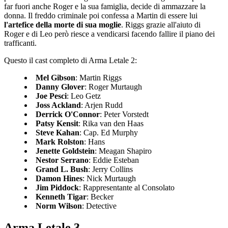
far fuori anche Roger e la sua famiglia, decide di ammazzare la
donna. Il freddo criminale poi confessa a Martin di essere lui
l'artefice della morte di sua moglie
. Riggs grazie all'aiuto di
Roger e di Leo però riesce a vendicarsi facendo fallire il piano dei
trafficanti.
Questo il cast completo di Arma Letale 2:
Mel Gibson
: Martin Riggs
Danny Glover
: Roger Murtaugh
Joe Pesci
: Leo Getz
Joss Ackland
: Arjen Rudd
Derrick O'Connor
: Peter Vorstedt
Patsy Kensit
: Rika van den Haas
Steve Kahan
: Cap. Ed Murphy
Mark Rolston
: Hans
Jenette Goldstein
: Meagan Shapiro
Nestor Serrano
: Eddie Esteban
Grand L. Bush
: Jerry Collins
Damon Hines
: Nick Murtaugh
Jim Piddock
: Rappresentante al Consolato
Kenneth Tigar
: Becker
Norm Wilson
: Detective
Arma Letale 3