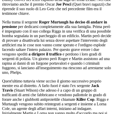
ritroviamo anche il premio Oscar
Joe Pesci
(Quei bravi ragazzi) che
riprende il suo ruolo di Leo Getz che nel precedente film era il
testimone chiave.
Nella trama il sergente
Roger Murtaugh ha deciso di andare in
pensione
per dedicarsi completamente alla sua famiglia. Prima però
è impegnato con il suo collega Riggs in una verifica di una possibile
bomba segnalata in un parcheggio di un edificio. Martin però decide
di provare a disattivarla lui senza dover aspettare l'intervento degli
artificieri ma le cose non vanno come sperato e l'ordigno esplode
facendo saltare l'intero palazzo. Per questo grave errore i due
vengono spediti
a dirigere il traffico
e perdono i loro gradi di
sergenti di polizia. Un giorno però Roger e Martin assistono ad una
rapina ai danni di un furgone portavalori e quando i criminali
fuggono, si lanciano all'inseguimento ma riescono ad arrestarne solo
uno, Phelps.
Quest'ultimo tuttavia viene ucciso il giorno successivo proprio
mentre era al distretto. A farlo fuori è stato l'ex sergente
Jack
Travis
(Stuart Wilson) che adesso è a capo di un gruppo di
trafficanti di armi che fabbricano e vendono pallottole in grado di
forare anche i giubbotti antiproiettile chiamate
Killer Cop
. Riggs e
Murtaugh vengono subito reintegrati a sergenti e insieme a Lorna
Cole, un agente degli affari interni, iniziano ad indagare.
Inizialmente Martin e Lorna non vanno molto d'accordo ma poi si