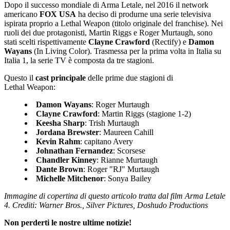
Dopo il successo mondiale di Arma Letale, nel 2016 il network
americano
FOX USA
ha deciso di produrne una serie televisiva
ispirata proprio a Lethal Weapon (titolo originale del franchise). Nei
ruoli dei due protagonisti, Martin Riggs e Roger Murtaugh, sono
stati scelti rispettivamente
Clayne Crawford
(Rectify) e
Damon
Wayans
(In Living Color). Trasmessa per la prima volta in Italia su
Italia 1, la serie TV è composta da tre stagioni.
Questo il
cast principale
delle prime due stagioni di
Lethal Weapon:
Damon Wayans
: Roger Murtaugh
Clayne Crawford
: Martin Riggs (stagione 1-2)
Keesha Sharp
: Trish Murtaugh
Jordana Brewster
: Maureen Cahill
Kevin Rahm
: capitano Avery
Johnathan Fernandez
: Scorsese
Chandler Kinney
: Rianne Murtaugh
Dante Brown
: Roger "RJ" Murtaugh
Michelle Mitchenor
: Sonya Bailey
Immagine di copertina di questo articolo tratta dal film Arma Letale
4. Crediti: Warner Bros., Silver Pictures, Doshudo Productions
Non perderti le nostre ultime notizie!