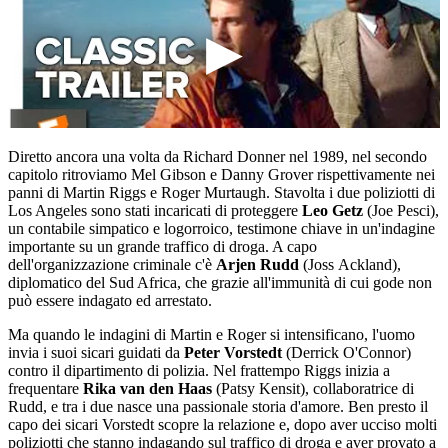
Diretto ancora una volta da Richard Donner nel 1989, nel secondo
capitolo ritroviamo Mel Gibson e Danny Grover rispettivamente nei
panni di Martin Riggs e Roger Murtaugh. Stavolta i due poliziotti di
Los Angeles sono stati incaricati di proteggere
Leo Getz
(Joe Pesci),
un contabile simpatico e logorroico, testimone chiave in un'indagine
importante su un grande traffico di droga. A capo
dell'organizzazione criminale c'è
Arjen Rudd
(Joss Ackland),
diplomatico del Sud Africa, che grazie all'immunità di cui gode non
può essere indagato ed arrestato.
Ma quando le indagini di Martin e Roger si intensificano, l'uomo
invia i suoi sicari guidati da
Peter
Vorstedt
(Derrick O'Connor)
contro il dipartimento di polizia. Nel frattempo Riggs inizia a
frequentare
Rika van den Haas
(Patsy Kensit), collaboratrice di
Rudd, e tra i due nasce una passionale storia d'amore. Ben presto il
capo dei sicari Vorstedt scopre la relazione e, dopo aver ucciso molti
poliziotti che stanno indagando sul traffico di droga e aver provato a