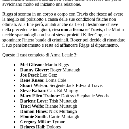
avvicinano molto ed iniziano una relazione.
Riggs si scontra in un corpo a corpo con Travis che riesce ad avere
la meglio sul poliziotto a causa delle sue condizioni fisiche non
ottimali. Alla fine però, aiutati anche da Leo (il testimone chiave
della precedente indagine),
riescono a fermare Travis
, che Martin
uccide sparandogli con i suoi stessi proiettili Killer Cop, e a
sgominare l'intera banda di criminali. Roger poi decide di rimandare
il suo pensionamento e resta ad affiancare Riggs al dipartimento.
Questo il cast completo di Arma Letale 3:
Mel Gibson
: Martin Riggs
Danny Glover
: Roger Murtaugh
Joe Pesci
: Leo Getz
Rene Russo
: Lorna Cole
Stuart Wilson
: Sergente Jack Edward Travis
Steve Kahan
: Cap. Ed Murphy
Mary Ellen Trainor
: Dott.ssa Stephanie Woods
Darlene Love
: Trish Murtaugh
Traci Wolfe
: Rianne Murtaugh
Damon Hines
: Nick Murtaugh
Ebonie Smith
: Carrie Murtaugh
Gregory Millar
: Tyrone
Delores Hall
: Dolores