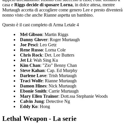
casa e
Riggs decide di sposare Lorna
, in dolce attesa, mentre
Murtaugh accetta di accogliere come genero Lee e presto diventerà
nonno visto che anche Rianne aspetta un bambino.
Questo è il cast completo di Arma Letale 4
Mel Gibson
: Martin Riggs
Danny Glover
: Roger Murtaugh
Joe Pesci
: Leo Getz
Rene Russo
: Lorna Cole
Chris Rock
: Det. Lee Butters
Jet Li
: Wah Sing Ku
Kim Chan
: "Zio" Benny Chan
Steve Kahan
: Cap. Ed Murphy
Darlene Love
: Trish Murtaugh
Traci Wolfe
: Rianne Murtaugh
Damon Hines
: Nick Murtaugh
Ebonie Smith
: Carrie Murtaugh
Mary Ellen Trainor
: Dott.ssa Stephanie Woods
Calvin Jung
: Detective Ng
Eddy Ko
: Hong
Lethal Weapon - La serie