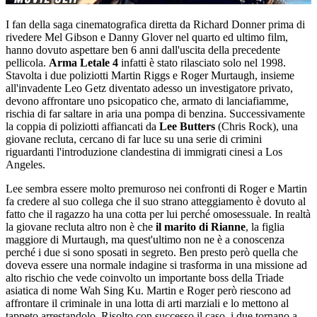
I fan della saga cinematografica diretta da Richard Donner prima di
rivedere Mel Gibson e Danny Glover nel quarto ed ultimo film,
hanno dovuto aspettare ben 6 anni dall'uscita della precedente
pellicola.
Arma Letale 4
infatti è stato rilasciato solo nel 1998.
Stavolta i due poliziotti Martin Riggs e Roger Murtaugh, insieme
all'invadente Leo Getz diventato adesso un investigatore privato,
devono affrontare uno psicopatico che, armato di lanciafiamme,
rischia di far saltare in aria una pompa di benzina. Successivamente
la coppia di poliziotti affiancati da
Lee Butters
(Chris Rock), una
giovane recluta, cercano di far luce su una serie di crimini
riguardanti l'introduzione clandestina di immigrati cinesi a Los
Angeles.
Lee sembra essere molto premuroso nei confronti di Roger e Martin
fa credere al suo collega che il suo strano atteggiamento è dovuto al
fatto che il ragazzo ha una cotta per lui perché omosessuale. In realtà
la giovane recluta altro non è che
il marito di Rianne
, la figlia
maggiore di Murtaugh, ma quest'ultimo non ne è a conoscenza
perché i due si sono sposati in segreto. Ben presto però quella che
doveva essere una normale indagine si trasforma in una missione ad
alto rischio che vede coinvolto un importante boss della Triade
asiatica di nome Wah Sing Ku. Martin e Roger però riescono ad
affrontare il criminale in una lotta di arti marziali e lo mettono al
tappeto arrestandolo. Risolto con successo il caso, i due tornano a