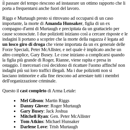
il passare del tempo riescono ad instaurare un ottimo rapporto che li
porta a frequentarsi anche fuori del lavoro.
Riggs e Murtaugh presto si ritrovano ad occuparsi di un caso
importante, la morte di
Amanda Hunsaker
, figlia di un ex
compagno d'armi di Murtaugh e precipitata da un grattacielo per
cause sconosciute. I due poliziotti iniziano così a cercare risposte e le
indagini li portano a scoprire che la morte della ragazza è legata ad
un losco giro di droga
che viene importata da un ex generale delle
Forze Speciali, Peter McAllister, e nel quale è implicato anche un
altro complice, Gary Busey. Le cose iniziano a complicarsi quando
la figlia più grande di Roger, Rianne, viene rapita e presa in
ostaggio. I mercenari così decidono di ricattare l'uomo affinché non
indaghi più sui loro traffici illegali. Ma i due poliziotti non si
lasciano intimorire e alla fine riescono ad arrestare tutti i membri
dell'organizzazione criminale.
Questo il
cast completo
di Arma Letale:
Mel Gibson
: Martin Riggs
Danny Glover
: Roger Murtaugh
Gary Busey
: Jack Joshua
Mitchell Ryan
: Gen. Peter McAllister
Tom Atkins
: Michael Hunsaker
Darlene Love
: Trish Murtaugh