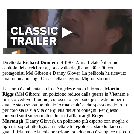
Diretto da
Richard Donner
nel 1987, Arma Letale è il primo
capitolo della celebre saga a cavallo degli anni '80 e '90 con
protagonisti Mel Gibson e Danny Glover. La pellicola ha ricevuto
una nomination agli Oscar nella categoria Miglior sonoro.
La storia è ambientata a Los Angeles e ruota intorno a
Martin
Riggs
(Mel Gibson), un poliziotto reduce dalla guerra in Vietnam e
rimasto vedovo. L'uomo, conosciuto per i suoi gesti estremi per i
quali è stato soprannominato 'Arma letale' e che spesso mettono in
pericolo sia la sua vita che quella dei suoi colleghi. Per questo
motivo i suoi superiori decidono di affiancargli
Roger
Murtaugh
(Danny Glover), un poliziotto più esperto con moglie e
figli ma soprattutto ligio a rispettare le regole e a stare lontano dai
guai. Inizialmente la collaborazione tra i due non è semplice ma con