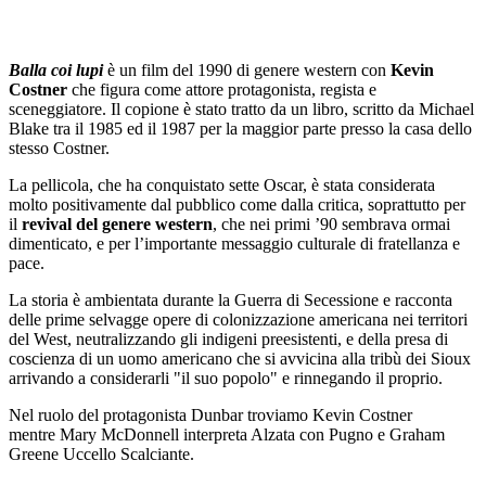
Balla coi lupi
è un film del 1990 di genere western con
Kevin
Costner
che figura come attore protagonista, regista e
sceneggiatore. Il copione è stato tratto da un libro, scritto da Michael
Blake tra il 1985 ed il 1987 per la maggior parte presso la casa dello
stesso Costner.
La pellicola, che ha conquistato sette Oscar, è stata considerata
molto positivamente dal pubblico come dalla critica, soprattutto per
il
revival del genere western
, che nei primi ’90 sembrava ormai
dimenticato, e per l’importante messaggio culturale di fratellanza e
pace.
La storia è ambientata durante la Guerra di Secessione e racconta
delle prime selvagge opere di colonizzazione americana nei territori
del West, neutralizzando gli indigeni preesistenti, e della presa di
coscienza di un uomo americano che si avvicina alla tribù dei Sioux
arrivando a considerarli "il suo popolo" e rinnegando il proprio.
Nel ruolo del protagonista Dunbar troviamo Kevin Costner
mentre Mary McDonnell interpreta Alzata con Pugno e Graham
Greene Uccello Scalciante.