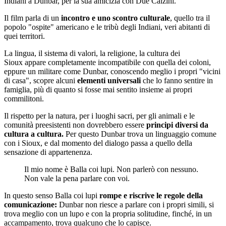
Indiani a Dunbar, per la sua amicizia con Due Calzini.
Il film parla di un
incontro e uno scontro culturale
, quello tra il
popolo "ospite" americano e le tribù degli Indiani, veri abitanti di
quei territori.
La lingua, il sistema di valori, la religione, la cultura dei
Sioux appare completamente incompatibile con quella dei coloni,
eppure un militare come Dunbar, conoscendo meglio i propri "vicini
di casa", scopre alcuni
elementi universali
che lo fanno sentire in
famiglia, più di quanto si fosse mai sentito insieme ai propri
commilitoni.
Il rispetto per la natura, per i luoghi sacri, per gli animali e le
comunità preesistenti non dovrebbero essere
principi diversi da
cultura a cultura.
Per questo Dunbar trova un linguaggio comune
con i Sioux, e dal momento del dialogo passa a quello della
sensazione di appartenenza.
Il mio nome è Balla coi lupi. Non parlerò con nessuno.
Non vale la pena parlare con voi.
In questo senso Balla coi lupi
rompe e riscrive le regole della
comunicazione:
Dunbar non riesce a parlare con i propri simili, si
trova meglio con un lupo e con la propria solitudine, finché, in un
accampamento, trova qualcuno che lo capisce.