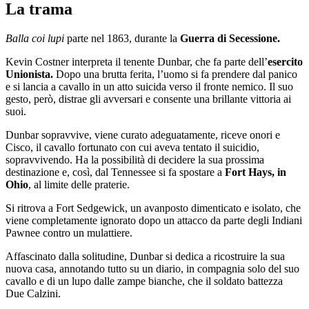
La trama
Balla coi lupi
parte nel 1863, durante la
Guerra di Secessione.
Kevin Costner interpreta il tenente Dunbar, che fa parte dell’
esercito
Unionista.
Dopo una brutta ferita, l’uomo si fa prendere dal panico
e si lancia a cavallo in un atto suicida verso il fronte nemico. Il suo
gesto, però, distrae gli avversari e consente una brillante vittoria ai
suoi.
Dunbar sopravvive, viene curato adeguatamente, riceve onori e
Cisco, il cavallo fortunato con cui aveva tentato il suicidio,
sopravvivendo. Ha la possibilità di decidere la sua prossima
destinazione e, così, dal Tennessee si fa spostare a
Fort Hays, in
Ohio
, al limite delle praterie.
Si ritrova a Fort Sedgewick, un avanposto dimenticato e isolato, che
viene completamente ignorato dopo un attacco da parte degli Indiani
Pawnee contro un mulattiere.
Affascinato dalla solitudine, Dunbar si dedica a ricostruire la sua
nuova casa, annotando tutto su un diario, in compagnia solo del suo
cavallo e di un lupo dalle zampe bianche, che il soldato battezza
Due Calzini.