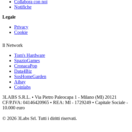
Collabora con noi
Notifiche
Legale
Privacy
Cookie
Il Network
Tom's Hardware
SpazioGames
CronacaPop
Data4Biz
SosHomeGarden
Aibay
Coinlabs
3LABS S.R.L. • Via Pietro Paleocapa 1 - Milano (MI) 20121
CF/P.IVA: 04146420965 • REA: MI - 1729249 • Capitale Sociale -
10.000 euro
© 2026 3Labs Srl. Tutti i diritti riservati.