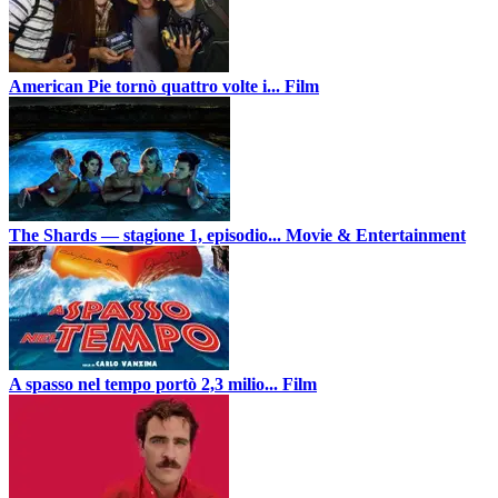
American Pie tornò quattro volte i...
Film
The Shards — stagione 1, episodio...
Movie & Entertainment
A spasso nel tempo portò 2,3 milio...
Film