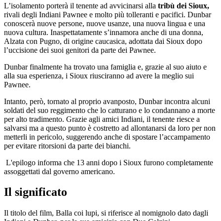
L’isolamento porterà il tenente ad avvicinarsi alla
tribù dei Sioux,
rivali degli Indiani Pawnee e molto più tolleranti e pacifici. Dunbar
conoscerà nuove persone, nuove usanze, una nuova lingua e una
nuova cultura. Inaspettatamente s’innamora anche di una donna,
Alzata con Pugno, di origine caucasica, adottata dai Sioux dopo
l’uccisione dei suoi genitori da parte dei Pawnee.
Dunbar finalmente ha trovato una famiglia e, grazie al suo aiuto e
alla sua esperienza, i Sioux riusciranno ad avere la meglio sui
Pawnee.
Intanto, però, tornato al proprio avanposto, Dunbar incontra alcuni
soldati del suo reggimento che lo catturano e lo condannano a morte
per alto tradimento. Grazie agli amici Indiani, il tenente riesce a
salvarsi ma a questo punto è costretto ad allontanarsi da loro per non
metterli in pericolo, suggerendo anche di spostare l’accampamento
per evitare ritorsioni da parte dei bianchi.
L'epilogo informa che 13 anni dopo i Sioux furono completamente
assoggettati dal governo americano.
Il significato
Il titolo del film, Balla coi lupi, si riferisce al nomignolo dato dagli