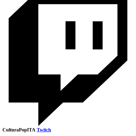
CulturaPopITA
Twitch