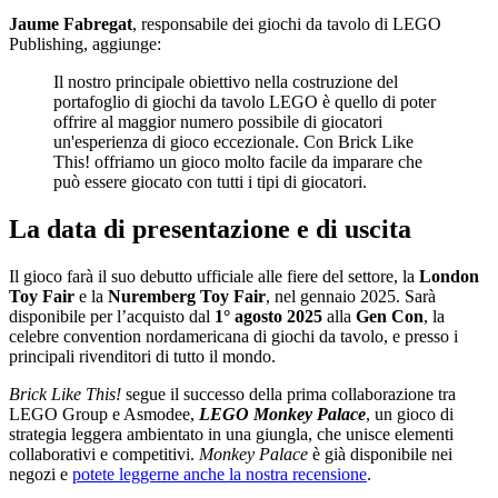
Jaume Fabregat
, responsabile dei giochi da tavolo di LEGO
Publishing, aggiunge:
Il nostro principale obiettivo nella costruzione del
portafoglio di giochi da tavolo LEGO è quello di poter
offrire al maggior numero possibile di giocatori
un'esperienza di gioco eccezionale. Con Brick Like
This! offriamo un gioco molto facile da imparare che
può essere giocato con tutti i tipi di giocatori.
La data di presentazione e di uscita
Il gioco farà il suo debutto ufficiale alle fiere del settore, la
London
Toy Fair
e la
Nuremberg Toy Fair
, nel gennaio 2025. Sarà
disponibile per l’acquisto dal
1° agosto 2025
alla
Gen Con
, la
celebre convention nordamericana di giochi da tavolo, e presso i
principali rivenditori di tutto il mondo.
Brick Like This!
segue il successo della prima collaborazione tra
LEGO Group e Asmodee,
LEGO Monkey Palace
, un gioco di
strategia leggera ambientato in una giungla, che unisce elementi
collaborativi e competitivi.
Monkey Palace
è già disponibile nei
negozi e
potete leggerne anche la nostra recensione
.