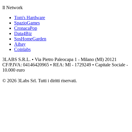
Il Network
Tom's Hardware
SpazioGames
CronacaPop
Data4Biz
SosHomeGarden
Aibay
Coinlabs
3LABS S.R.L. • Via Pietro Paleocapa 1 - Milano (MI) 20121
CF/P.IVA: 04146420965 • REA: MI - 1729249 • Capitale Sociale -
10.000 euro
© 2026 3Labs Srl. Tutti i diritti riservati.