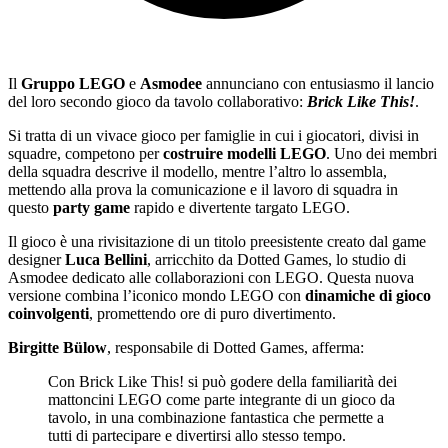
Il
Gruppo LEGO
e
Asmodee
annunciano con entusiasmo il lancio
del loro secondo gioco da tavolo collaborativo:
Brick Like This!
.
Si tratta di un vivace gioco per famiglie in cui i giocatori, divisi in
squadre, competono per
costruire modelli LEGO
. Uno dei membri
della squadra descrive il modello, mentre l’altro lo assembla,
mettendo alla prova la comunicazione e il lavoro di squadra in
questo
party game
rapido e divertente targato LEGO.
Il gioco è una rivisitazione di un titolo preesistente creato dal game
designer
Luca Bellini
, arricchito da Dotted Games, lo studio di
Asmodee dedicato alle collaborazioni con LEGO. Questa nuova
versione combina l’iconico mondo LEGO con
dinamiche di gioco
coinvolgenti
, promettendo ore di puro divertimento.
Birgitte Bülow
, responsabile di Dotted Games, afferma:
Con Brick Like This! si può godere della familiarità dei
mattoncini LEGO come parte integrante di un gioco da
tavolo, in una combinazione fantastica che permette a
tutti di partecipare e divertirsi allo stesso tempo.