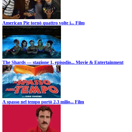
American Pie tornò quattro volte i...
Film
The Shards — stagione 1, episodio...
Movie & Entertainment
A spasso nel tempo portò 2,3 milio...
Film