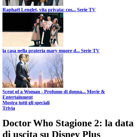
Raphaël Lenglet, vita privata: cos...
Serie TV
la casa nella prateria mary muore d...
Serie TV
Scent of a Woman - Profumo di donna...
Movie &
Entertainment
Mostra tutti gli speciali
Trivia
Doctor Who Stagione 2: la data
di uscita su Disney Plus