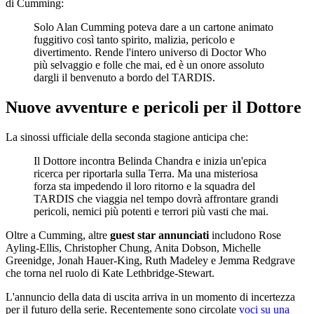
di Cumming:
Solo Alan Cumming poteva dare a un cartone animato
fuggitivo così tanto spirito, malizia, pericolo e
divertimento. Rende l'intero universo di Doctor Who
più selvaggio e folle che mai, ed è un onore assoluto
dargli il benvenuto a bordo del TARDIS.
Nuove avventure e pericoli per il Dottore
La sinossi ufficiale della seconda stagione anticipa che:
Il Dottore incontra Belinda Chandra e inizia un'epica
ricerca per riportarla sulla Terra. Ma una misteriosa
forza sta impedendo il loro ritorno e la squadra del
TARDIS che viaggia nel tempo dovrà affrontare grandi
pericoli, nemici più potenti e terrori più vasti che mai.
Oltre a Cumming, altre
guest star annunciati
includono Rose
Ayling-Ellis, Christopher Chung, Anita Dobson, Michelle
Greenidge, Jonah Hauer-King, Ruth Madeley e Jemma Redgrave
che torna nel ruolo di Kate Lethbridge-Stewart.
L'annuncio della data di uscita arriva in un momento di incertezza
per il futuro della serie. Recentemente sono circolate
voci su una