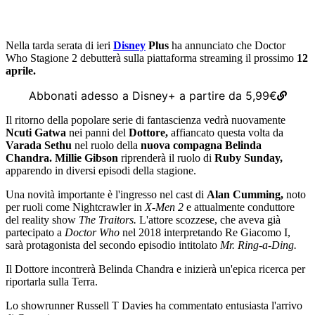
Nella tarda serata di ieri
Disney
Plus
ha annunciato che Doctor
Who Stagione 2 debutterà sulla piattaforma streaming il prossimo
12
aprile.
Abbonati adesso a Disney+ a partire da 5,99€
Il ritorno della popolare serie di fantascienza vedrà nuovamente
Ncuti Gatwa
nei panni del
Dottore,
affiancato questa volta da
Varada Sethu
nel ruolo della
nuova compagna Belinda
Chandra.
Millie Gibson
riprenderà il ruolo di
Ruby Sunday,
apparendo in diversi episodi della stagione.
Una novità importante è l'ingresso nel cast di
Alan Cumming,
noto
per ruoli come Nightcrawler in
X-Men 2
e attualmente conduttore
del reality show
The Traitors.
L'attore scozzese, che aveva già
partecipato a
Doctor Who
nel 2018 interpretando Re Giacomo I,
sarà protagonista del secondo episodio intitolato
Mr. Ring-a-Ding.
Il Dottore incontrerà Belinda Chandra e inizierà un'epica ricerca per
riportarla sulla Terra.
Lo showrunner Russell T Davies ha commentato entusiasta l'arrivo