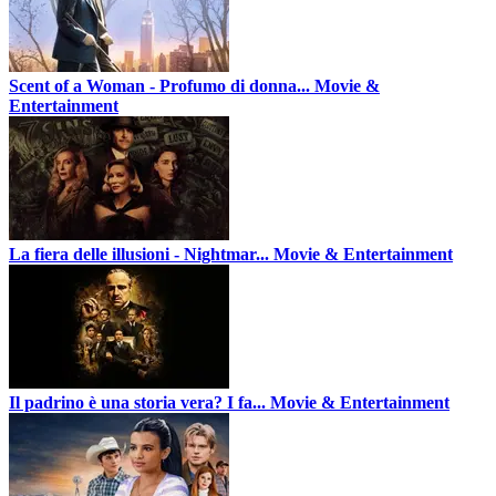
Scent of a Woman - Profumo di donna...
Movie &
Entertainment
La fiera delle illusioni - Nightmar...
Movie & Entertainment
Il padrino è una storia vera? I fa...
Movie & Entertainment