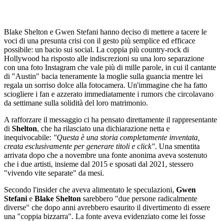
Blake Shelton e Gwen Stefani hanno deciso di mettere a tacere le
voci di una presunta crisi con il gesto più semplice ed efficace
possibile: un bacio sui social. La coppia più country-rock di
Hollywood ha risposto alle indiscrezioni su una loro separazione
con una foto Instagram che vale più di mille parole, in cui il cantante
di "Austin" bacia teneramente la moglie sulla guancia mentre lei
regala un sorriso dolce alla fotocamera. Un'immagine che ha fatto
sciogliere i fan e azzerato immediatamente i rumors che circolavano
da settimane sulla solidità del loro matrimonio.
A rafforzare il messaggio ci ha pensato direttamente il rappresentante
di
Shelton
, che ha rilasciato una dichiarazione netta e
inequivocabile:
"Questa è una storia completamente inventata,
creata esclusivamente per generare titoli e click"
. Una smentita
arrivata dopo che a novembre una fonte anonima aveva sostenuto
che i due artisti, insieme dal 2015 e sposati dal 2021, stessero
"vivendo vite separate" da mesi.
Secondo l'insider che aveva alimentato le speculazioni,
Gwen
Stefani
e
Blake Shelton
sarebbero "due persone radicalmente
diverse" che dopo anni avrebbero esaurito il divertimento di essere
una "coppia bizzarra". La fonte aveva evidenziato come lei fosse