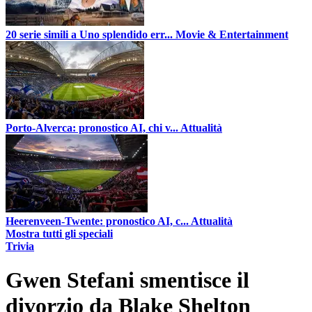
20 serie simili a Uno splendido err...
Movie & Entertainment
Porto-Alverca: pronostico AI, chi v...
Attualità
Heerenveen-Twente: pronostico AI, c...
Attualità
Mostra tutti gli speciali
Trivia
Gwen Stefani smentisce il
divorzio da Blake Shelton