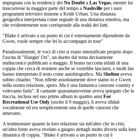
impegnata con la residency dei
No Doubt
a
Las Vegas
, mentre lui
trascorresse la maggior parte del tempo a
Nashville
per i suoi
programmi televisivi insieme a Keith Urban. Una distanza
geografica interpretata come segnale di una distanza emotiva, ma
che evidentemente non corrisponde alla realtà dei fatti.
"Blake è arrivato a un punto in cui è estremamente dipendente da
Gwen, vuole sempre che lei lo accompagni in tour"
Paradossalmente, le voci di crisi si erano intensificate proprio dopo
l'uscita di "Hangin' On", un duetto dal tema decisamente
malinconico pubblicato a maggio. Il brano racconta infatti di una
coppia che cerca di resistere anche se vorrebbe lasciarsi, e molti fan
hanno interpretato il testo come autobiografico. Ma
Shelton
aveva
subito chiarito: "Non riflette assolutamente dove siamo io e Gwen
nella nostra relazione, spero. Ma è una fantastica canzone country e
volevamo farla". Il cantante quarantanovenne aveva spiegato che la
traccia, inclusa nel suo primo album in quattro anni
For
Recreational Use Only
(uscito il 9 maggio), li aveva sfidati
vocalmente ed era semplicemente una di quelle canzoni che
amavano.
A testimoniare quanto la loro relazione sia tutt'altro che in crisi,
un'altra fonte aveva rivelato a giugno dettagli molto diversi sulla loro
dinamica di coppia. "Blake è arrivato a un punto in cui è