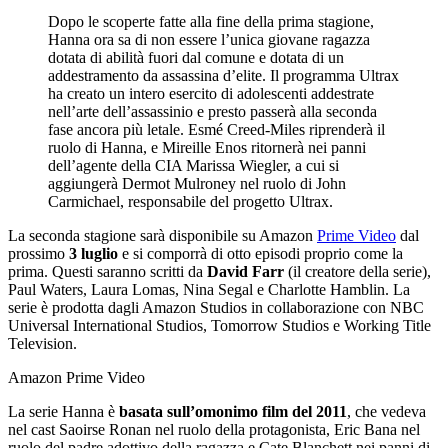
Dopo le scoperte fatte alla fine della prima stagione,
Hanna ora sa di non essere l’unica giovane ragazza
dotata di abilità fuori dal comune e dotata di un
addestramento da assassina d’elite. Il programma Ultrax
ha creato un intero esercito di adolescenti addestrate
nell’arte dell’assassinio e presto passerà alla seconda
fase ancora più letale. Esmé Creed-Miles riprenderà il
ruolo di Hanna, e Mireille Enos ritornerà nei panni
dell’agente della CIA Marissa Wiegler, a cui si
aggiungerà Dermot Mulroney nel ruolo di John
Carmichael, responsabile del progetto Ultrax.
La seconda stagione sarà disponibile su Amazon
Prime Video
dal
prossimo
3 luglio
e si comporrà di otto episodi proprio come la
prima. Questi saranno scritti da
David Farr
(il creatore della serie),
Paul Waters, Laura Lomas, Nina Segal e Charlotte Hamblin. La
serie è prodotta dagli Amazon Studios in collaborazione con NBC
Universal International Studios, Tomorrow Studios e Working Title
Television.
Amazon Prime Video
La serie Hanna è
basata sull’omonimo film del 2011
, che vedeva
nel cast Saoirse Ronan nel ruolo della protagonista, Eric Bana nel
ruolo del padre adottivo della ragazza e Cate Blanchett nei panni di