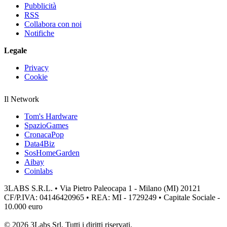
Pubblicità
RSS
Collabora con noi
Notifiche
Legale
Privacy
Cookie
Il Network
Tom's Hardware
SpazioGames
CronacaPop
Data4Biz
SosHomeGarden
Aibay
Coinlabs
3LABS S.R.L. • Via Pietro Paleocapa 1 - Milano (MI) 20121
CF/P.IVA: 04146420965 • REA: MI - 1729249 • Capitale Sociale -
10.000 euro
© 2026 3Labs Srl. Tutti i diritti riservati.