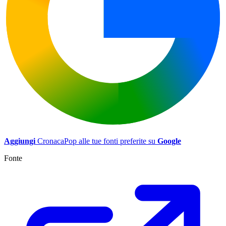
Aggiungi
CronacaPop alle tue fonti preferite su
Google
Fonte