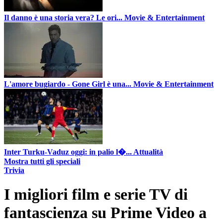
Il danno è una storia vera? Le ori...
Movie & Entertainment
L'amore bugiardo - Gone Girl è una...
Movie & Entertainment
Inter Turku-Vaduz oggi: in palio l�...
Attualità
Mostra tutti gli speciali
Trivia
I migliori film e serie TV di
fantascienza su Prime Video a