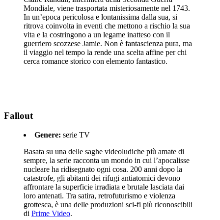
Mondiale, viene trasportata misteriosamente nel 1743.
In un’epoca pericolosa e lontanissima dalla sua, si
ritrova coinvolta in eventi che mettono a rischio la sua
vita e la costringono a un legame inatteso con il
guerriero scozzese Jamie. Non è fantascienza pura, ma
il viaggio nel tempo la rende una scelta affine per chi
cerca romance storico con elemento fantastico.
Fallout
Genere:
serie TV
Basata su una delle saghe videoludiche più amate di
sempre, la serie racconta un mondo in cui l’apocalisse
nucleare ha ridisegnato ogni cosa. 200 anni dopo la
catastrofe, gli abitanti dei rifugi antiatomici devono
affrontare la superficie irradiata e brutale lasciata dai
loro antenati. Tra satira, retrofuturismo e violenza
grottesca, è una delle produzioni sci-fi più riconoscibili
di
Prime Video
.