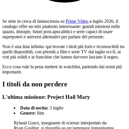
Se siete in cerca di fantascienza su
Prime Video
a luglio 2026, il
catalogo offre un mix piuttosto interessante: grandi missioni nello
spazio, distopie, futuri post-apocalittici e serie capaci di usare
superpoteri e universi alternativi per parlare del presente.
Non è una lista infinita: qui trovate i titoli più forti e riconoscibili tra
quelli disponibili, con priorità a film e serie TV dal taglio sci-fi, ai
voti più solidi e ai franchise che hanno davvero lasciato il segno.
Ecco cosa vale la pena mettere in watchlist, partendo dai nomi più
importanti.
I titoli da non perdere
L'ultima missione: Project Hail Mary
Data di uscita:
3 luglio
Genere:
film
Ryland Grace, insegnante di scienze interpretato da
Ryan Gosling, si risveglia su un’astronave lontanissima