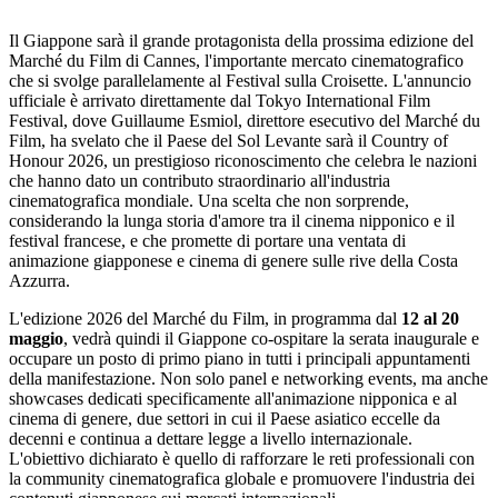
Il Giappone sarà il grande protagonista della prossima edizione del
Marché du Film di Cannes, l'importante mercato cinematografico
che si svolge parallelamente al Festival sulla Croisette. L'annuncio
ufficiale è arrivato direttamente dal Tokyo International Film
Festival, dove Guillaume Esmiol, direttore esecutivo del Marché du
Film, ha svelato che il Paese del Sol Levante sarà il Country of
Honour 2026, un prestigioso riconoscimento che celebra le nazioni
che hanno dato un contributo straordinario all'industria
cinematografica mondiale. Una scelta che non sorprende,
considerando la lunga storia d'amore tra il cinema nipponico e il
festival francese, e che promette di portare una ventata di
animazione giapponese e cinema di genere sulle rive della Costa
Azzurra.
L'edizione 2026 del Marché du Film, in programma dal
12 al 20
maggio
, vedrà quindi il Giappone co-ospitare la serata inaugurale e
occupare un posto di primo piano in tutti i principali appuntamenti
della manifestazione. Non solo panel e networking events, ma anche
showcases dedicati specificamente all'animazione nipponica e al
cinema di genere, due settori in cui il Paese asiatico eccelle da
decenni e continua a dettare legge a livello internazionale.
L'obiettivo dichiarato è quello di rafforzare le reti professionali con
la community cinematografica globale e promuovere l'industria dei