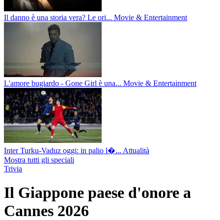
Il danno è una storia vera? Le ori...
Movie & Entertainment
L'amore bugiardo - Gone Girl è una...
Movie & Entertainment
Inter Turku-Vaduz oggi: in palio l�...
Attualità
Mostra tutti gli speciali
Trivia
Il Giappone paese d'onore a
Cannes 2026