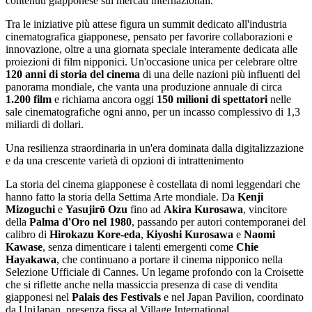
contenuti giapponese sui mercati internazionali.
Tra le iniziative più attese figura un summit dedicato all'industria
cinematografica giapponese, pensato per favorire collaborazioni e
innovazione, oltre a una giornata speciale interamente dedicata alle
proiezioni di film nipponici. Un'occasione unica per celebrare oltre
120 anni di storia del cinema
di una delle nazioni più influenti del
panorama mondiale, che vanta una produzione annuale di circa
1.200 film
e richiama ancora oggi
150 milioni di spettatori
nelle
sale cinematografiche ogni anno, per un incasso complessivo di 1,3
miliardi di dollari.
Una resilienza straordinaria in un'era dominata dalla digitalizzazione
e da una crescente varietà di opzioni di intrattenimento
La storia del cinema giapponese è costellata di nomi leggendari che
hanno fatto la storia della Settima Arte mondiale. Da
Kenji
Mizoguchi
e
Yasujirō Ozu
fino ad
Akira Kurosawa
, vincitore
della
Palma d'Oro nel 1980
, passando per autori contemporanei del
calibro di
Hirokazu Kore-eda
,
Kiyoshi Kurosawa
e
Naomi
Kawase
, senza dimenticare i talenti emergenti come
Chie
Hayakawa
, che continuano a portare il cinema nipponico nella
Selezione Ufficiale di Cannes. Un legame profondo con la Croisette
che si riflette anche nella massiccia presenza di case di vendita
giapponesi nel
Palais des Festivals
e nel Japan Pavilion, coordinato
da UniJapan, presenza fissa al Village International.