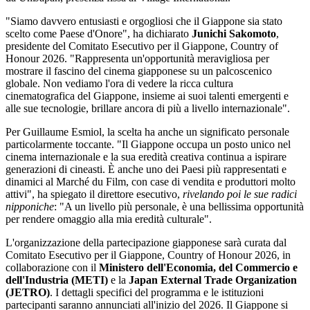
"Siamo davvero entusiasti e orgogliosi che il Giappone sia stato
scelto come Paese d'Onore", ha dichiarato
Junichi Sakomoto
,
presidente del Comitato Esecutivo per il Giappone, Country of
Honour 2026. "Rappresenta un'opportunità meravigliosa per
mostrare il fascino del cinema giapponese su un palcoscenico
globale. Non vediamo l'ora di vedere la ricca cultura
cinematografica del Giappone, insieme ai suoi talenti emergenti e
alle sue tecnologie, brillare ancora di più a livello internazionale".
Per Guillaume Esmiol, la scelta ha anche un significato personale
particolarmente toccante. "Il Giappone occupa un posto unico nel
cinema internazionale e la sua eredità creativa continua a ispirare
generazioni di cineasti. È anche uno dei Paesi più rappresentati e
dinamici al Marché du Film, con case di vendita e produttori molto
attivi", ha spiegato il direttore esecutivo,
rivelando poi le sue radici
nipponiche
: "A un livello più personale, è una bellissima opportunità
per rendere omaggio alla mia eredità culturale".
L'organizzazione della partecipazione giapponese sarà curata dal
Comitato Esecutivo per il Giappone, Country of Honour 2026, in
collaborazione con il
Ministero dell'Economia, del Commercio e
dell'Industria (METI)
e la
Japan External Trade Organization
(JETRO)
. I dettagli specifici del programma e le istituzioni
partecipanti saranno annunciati all'inizio del 2026. Il Giappone si