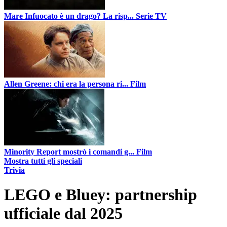
Mare Infuocato è un drago? La risp...
Serie TV
Allen Greene: chi era la persona ri...
Film
Minority Report mostrò i comandi g...
Film
Mostra tutti gli speciali
Trivia
LEGO e Bluey: partnership
ufficiale dal 2025