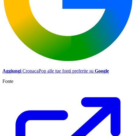
Aggiungi
CronacaPop alle tue fonti preferite su
Google
Fonte