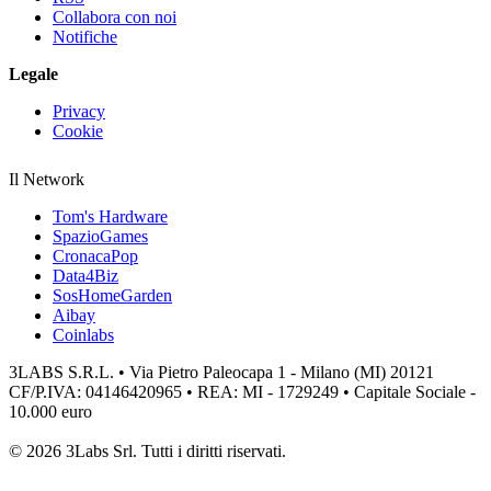
Collabora con noi
Notifiche
Legale
Privacy
Cookie
Il Network
Tom's Hardware
SpazioGames
CronacaPop
Data4Biz
SosHomeGarden
Aibay
Coinlabs
3LABS S.R.L. • Via Pietro Paleocapa 1 - Milano (MI) 20121
CF/P.IVA: 04146420965 • REA: MI - 1729249 • Capitale Sociale -
10.000 euro
© 2026 3Labs Srl. Tutti i diritti riservati.