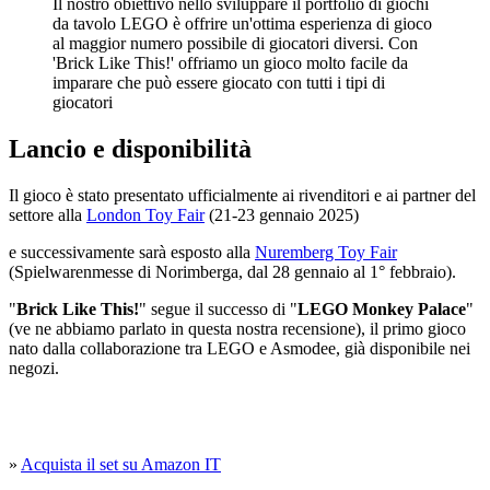
Il nostro obiettivo nello sviluppare il portfolio di giochi
da tavolo LEGO è offrire un'ottima esperienza di gioco
al maggior numero possibile di giocatori diversi. Con
'Brick Like This!' offriamo un gioco molto facile da
imparare che può essere giocato con tutti i tipi di
giocatori
Lancio e disponibilità
Il gioco è stato presentato ufficialmente ai rivenditori e ai partner del
settore alla
London Toy Fair
(21-23 gennaio 2025)
e successivamente sarà esposto alla
Nuremberg Toy Fair
(Spielwarenmesse di Norimberga, dal 28 gennaio al 1° febbraio).
"
Brick Like This!
" segue il successo di "
LEGO Monkey Palace
"
(ve ne abbiamo parlato in questa nostra recensione), il primo gioco
nato dalla collaborazione tra LEGO e Asmodee, già disponibile nei
negozi.
»
Acquista il set su Amazon IT