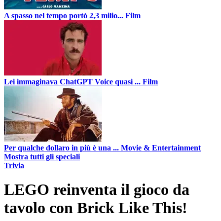
A spasso nel tempo portò 2,3 milio...
Film
Lei immaginava ChatGPT Voice quasi ...
Film
Per qualche dollaro in più è una ...
Movie & Entertainment
Mostra tutti gli speciali
Trivia
LEGO reinventa il gioco da
tavolo con Brick Like This!