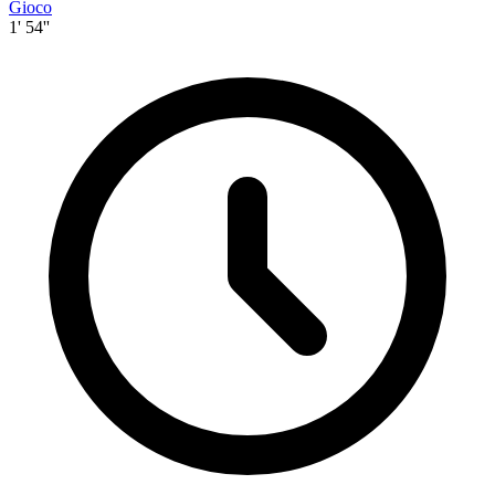
Gioco
1' 54''