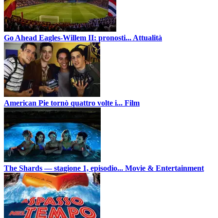
Go Ahead Eagles-Willem II: pronosti...
Attualità
American Pie tornò quattro volte i...
Film
The Shards — stagione 1, episodio...
Movie & Entertainment