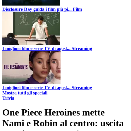
Disclosure Day guida i film più pi...
Film
I migliori film e serie TV di agost...
Streaming
I migliori film e serie TV di agost...
Streaming
Mostra tutti gli speciali
Trivia
One Piece Heroines mette
Nami e Robin al centro: uscita