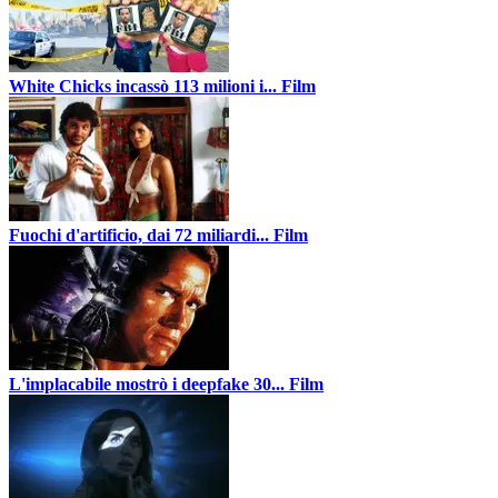
White Chicks incassò 113 milioni i...
Film
Fuochi d'artificio, dai 72 miliardi...
Film
L'implacabile mostrò i deepfake 30...
Film