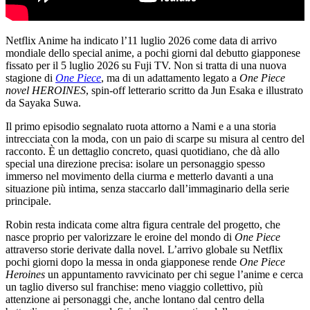
Netflix Anime ha indicato l’11 luglio 2026 come data di arrivo
mondiale dello special anime, a pochi giorni dal debutto giapponese
fissato per il 5 luglio 2026 su Fuji TV. Non si tratta di una nuova
stagione di
One Piece
, ma di un adattamento legato a
One Piece
novel HEROINES
, spin-off letterario scritto da Jun Esaka e illustrato
da Sayaka Suwa.
Il primo episodio segnalato ruota attorno a Nami e a una storia
intrecciata con la moda, con un paio di scarpe su misura al centro del
racconto. È un dettaglio concreto, quasi quotidiano, che dà allo
special una direzione precisa: isolare un personaggio spesso
immerso nel movimento della ciurma e metterlo davanti a una
situazione più intima, senza staccarlo dall’immaginario della serie
principale.
Robin resta indicata come altra figura centrale del progetto, che
nasce proprio per valorizzare le eroine del mondo di
One Piece
attraverso storie derivate dalla novel. L’arrivo globale su Netflix
pochi giorni dopo la messa in onda giapponese rende
One Piece
Heroines
un appuntamento ravvicinato per chi segue l’anime e cerca
un taglio diverso sul franchise: meno viaggio collettivo, più
attenzione ai personaggi che, anche lontano dal centro della