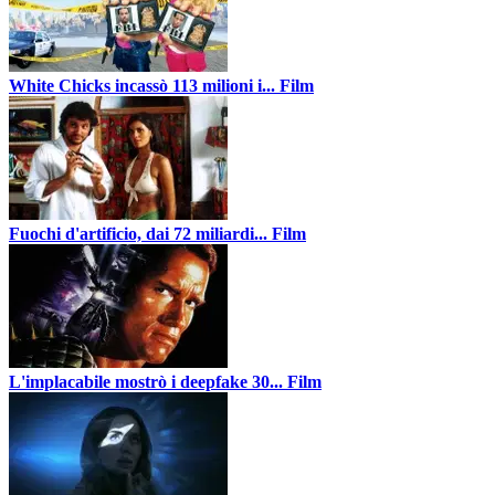
White Chicks incassò 113 milioni i...
Film
Fuochi d'artificio, dai 72 miliardi...
Film
L'implacabile mostrò i deepfake 30...
Film