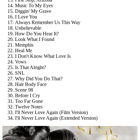
Music To My Eyes
Diggin' My Grave
I Love You
Always Remember Us This Way
Unbelievable
How Do You Hear It?
Look What I Found
Memphis
Heal Me
I Don't Know What Love Is
Vows
Is That Alright?
SNL
Why Did You Do That?
Hair Body Face
Scene 98
Before I Cry
Too Far Gone
Twelve Notes
I'll Never Love Again (Film Version)
I'll Never Love Again (Extended Version)