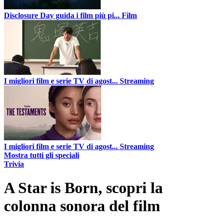
Disclosure Day guida i film più pi...
Film
I migliori film e serie TV di agost...
Streaming
I migliori film e serie TV di agost...
Streaming
Mostra tutti gli speciali
Trivia
A Star is Born, scopri la
colonna sonora del film