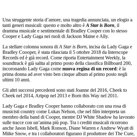
Una struggente storia d’amore, una tragedia annunciata, un elogio a
tanti generi musicali: questo e molto altro è
A Star is Born
, il
dramma musicale e sentimentale di Bradley Cooper con lo stesso
Cooper e Lady Gaga nei ruoli di Jackson Maine e Ally.
La stellare colonna sonora di
A Star is Born
, incisa da Lady Gaga e
Bradley Coooper, è stata rilasciata il 5 ottobre 2018 da Interscope
Records ed è già record. Come riporta Entertainment Weekly, la
soundtrack è già salita al primo posto della classifica Billboard 200,
incoronando Lady Gaga come
nuova regina di un record
: è la
prima donna ad aver visto ben cinque album al primo posto negli
ultimi 10 anni.
Gli altri successi precedenti sono stati Joanne del 2016, Cheek to
Cheek nel 2014, Artpop nel 2013 e Born this Way nel 2011.
Lady Gaga e Bradley Cooper hanno collaborato con una rosa di
musicisti country come Lukas Nelson, che nel film interpreta un
membro della band di Cooper, mentre DJ White Shadow ha lavorato
sulle tracce con un’anima più pop. Tra i crediti musicali ricorrono
anche Jason Isbell, Mark Ronson, Diane Warren e Andrew Wyatt di
Miike Snow, e tra i collaboratori figurano il produttore dei The Cure,