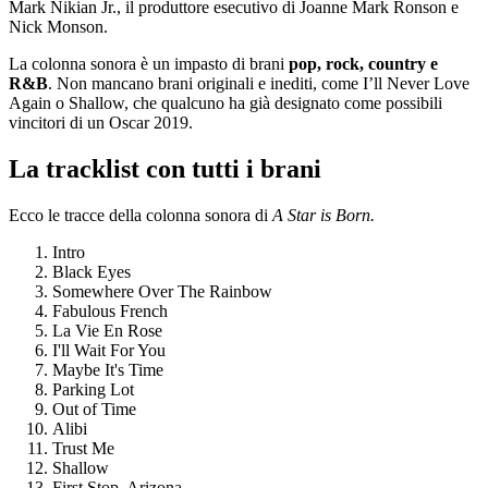
Mark Nikian Jr., il produttore esecutivo di Joanne Mark Ronson e
Nick Monson.
La colonna sonora è un impasto di brani
pop, rock, country e
R&B
. Non mancano brani originali e inediti, come I’ll Never Love
Again o Shallow, che qualcuno ha già designato come possibili
vincitori di un Oscar 2019.
La tracklist con tutti i brani
Ecco le tracce della colonna sonora di
A Star is Born.
Intro
Black Eyes
Somewhere Over The Rainbow
Fabulous French
La Vie En Rose
I'll Wait For You
Maybe It's Time
Parking Lot
Out of Time
Alibi
Trust Me
Shallow
First Stop, Arizona