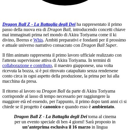
Dragon Ball Z - La Battaglia degli Dei
ha rappresentato il primo
passo della nuova era di
Dragon Ball
, introducendo concetti chiave
mai immaginati prima nel mondo di Akira Toriyama come il ki
divino, Beerus e
Whis
. Ambiti preparativi e fondanti per il prossimo
e attuale universo narrativo consacrato con
Dragon Ball Super
.
Il film animato rappresenta il primo lavoro ufficiale realizzato con
l'attenta supervisione attiva di Akira Toriyama. In termini di
collaborazione e contributo
, il maestro giapponese, una volta
ricevuta la bozza, si è poi ritrovato catapultato senza rendersene
conto circa in ogni aspetto della produzione, la prima per lui alla
macchina da presa.
Il ritorno al lavoro su
Dragon Ball
da parte di Akira Toriyama
corrisponde al lasso di tempo necessario per raggiungere la
maggiore età ed essendo, per l'appunto, il primo dopo tanti anni ci si
chiede se il progetto è
canonico
e quando esso è
ambientato
.
Dragon Ball Z - La Battaglia degli Dei
torna al cinema
per un evento speciale di ben 4 giorni! Sarà proposto in
un’anteprima esclusiva il 16 marzo
in lingua