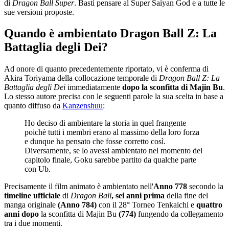
di
Dragon Ball Super
. Basti pensare al Super Saiyan God e a tutte le
sue versioni proposte.
Quando è ambientato Dragon Ball Z: La
Battaglia degli Dei?
Ad onore di quanto precedentemente riportato, vi è conferma di
Akira Toriyama della collocazione temporale di
Dragon Ball Z: La
Battaglia degli Dei
immediatamente
dopo la sconfitta di Majin Bu
.
Lo stesso autore precisa con le seguenti parole la sua scelta in base a
quanto diffuso da
Kanzenshuu
:
Ho deciso di ambientare la storia in quel frangente
poichè tutti i membri erano al massimo della loro forza
e dunque ha pensato che fosse corretto così.
Diversamente, se lo avessi ambientato nel momento del
capitolo finale, Goku sarebbe partito da qualche parte
con Ub.
Precisamente il film animato è ambientato nell'
Anno
778
secondo
la
timeline ufficiale
di
Dragon Ball
, sei anni prima
della fine del
manga originale
(Anno 784)
con il 28° Torneo Tenkaichi e
quattro
anni dopo
la sconfitta di Majin Bu
(774)
fungendo da collegamento
tra i due momenti.