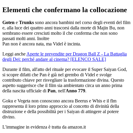
Elementi che confermano la collocazione
Goten
e
Trunks
sono ancora bambini nel corso degli eventi del film
e, alla luce dei quattro anni trascorsi dalla morte di Majin Bu, non
sembrano essere cresciuti molto il che conferma che non sono
passati molti anni. Inoltre
Pan non è ancora nata, ma Videl è incinta.
Leggi anche
Aperte le prevendite per Dragon Ball Z - La Battaglia
degli Dei: perché andare al cinema? [ELENCO SALE]
Durante il film, all'atto del rituale per evocare il Super Saiyan God,
si scopre difatti che Pan è già nel grembo di Videl e svolge
contributo chiave per risvegliare la trasformazione divina. Questo
aspetto suggerisce che il film sia ambientato circa un anno prima
della nascita ufficiale di
Pan
, nell'
Anno 779
.
Goku e Vegeta non conoscono ancora Beerus e Whis e il flm
rappresenta il loro primo approccio al concetto di divinità della
distruzione e della possibilità per i Saiyan di attingere al potere
divino.
L'immagine in evidenza è tratta da amazon.it