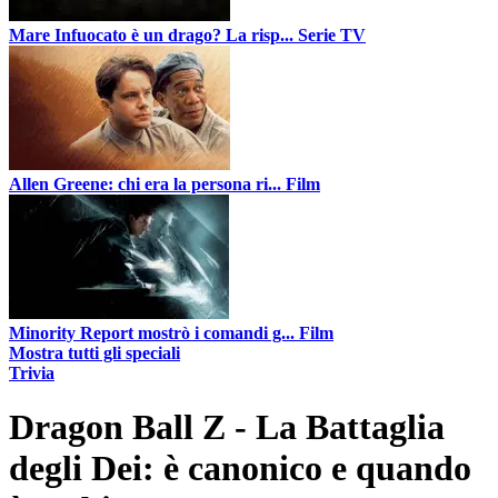
Mare Infuocato è un drago? La risp...
Serie TV
Allen Greene: chi era la persona ri...
Film
Minority Report mostrò i comandi g...
Film
Mostra tutti gli speciali
Trivia
Dragon Ball Z - La Battaglia
degli Dei: è canonico e quando