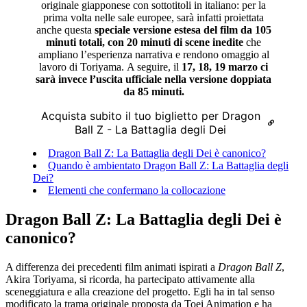
originale giapponese con sottotitoli in italiano: per la
prima volta nelle sale europee, sarà infatti proiettata
anche questa
speciale versione estesa del film da 105
minuti totali, con 20 minuti di scene inedite
che
ampliano l’esperienza narrativa e rendono omaggio al
lavoro di Toriyama. A seguire, il
17, 18, 19 marzo ci
sarà invece l’uscita ufficiale nella versione doppiata
da 85 minuti.
Acquista subito il tuo biglietto per Dragon
Ball Z - La Battaglia degli Dei
Dragon Ball Z: La Battaglia degli Dei è canonico?
Quando è ambientato Dragon Ball Z: La Battaglia degli
Dei?
Elementi che confermano la collocazione
Dragon Ball Z: La Battaglia degli Dei è
canonico?
A differenza dei precedenti film animati ispirati a
Dragon Ball Z
,
Akira Toriyama, si ricorda, ha partecipato attivamente alla
sceneggiatura e alla creazione del progetto. Egli ha in tal senso
modificato la trama originale proposta da Toei Animation e ha