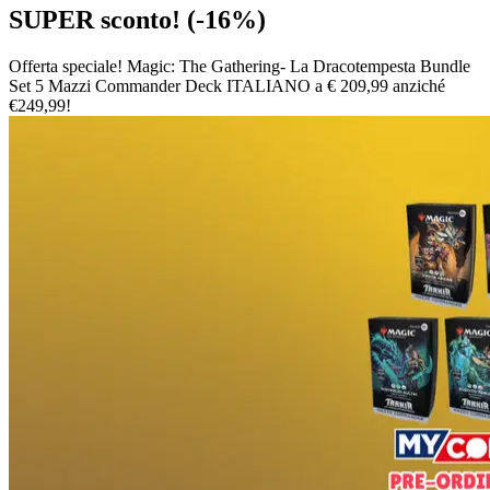
SUPER sconto! (-16%)
Offerta speciale! Magic: The Gathering- La Dracotempesta Bundle
Set 5 Mazzi Commander Deck ITALIANO a € 209,99 anziché
€249,99!