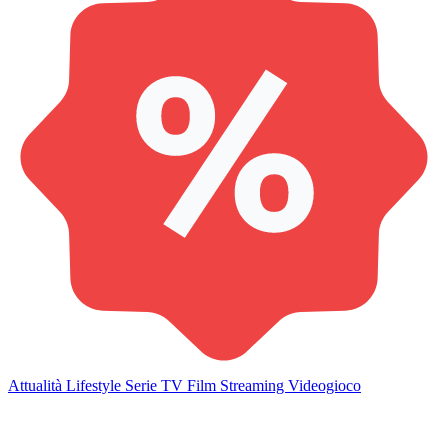
Attualità
Lifestyle
Serie TV
Film
Streaming
Videogioco