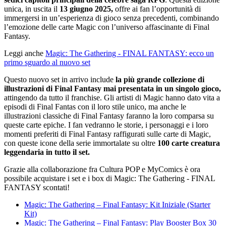
unica, in uscita il
13 giugno 2025,
offre ai fan l’opportunità di
immergersi in un’esperienza di gioco senza precedenti, combinando
l’emozione delle carte Magic con l’universo affascinante di Final
Fantasy.
Leggi anche
Magic: The Gathering - FINAL FANTASY: ecco un
primo sguardo al nuovo set
Questo nuovo set in arrivo include
la più grande collezione di
illustrazioni di Final Fantasy mai presentata in un singolo gioco,
attingendo da tutto il franchise. Gli artisti di Magic hanno dato vita a
episodi di Final Fantas con il loro stile unico, ma anche le
illustrazioni classiche di Final Fantasy faranno la loro comparsa su
queste carte epiche. I fan vedranno le storie, i personaggi e i loro
momenti preferiti di Final Fantasy raffigurati sulle carte di Magic,
con queste icone della serie immortalate su oltre
100 carte creatura
leggendaria in tutto il set.
Grazie alla collaborazione fra Cultura POP e MyComics è ora
possibile acquistare i set e i box di Magic: The Gathering - FINAL
FANTASY scontati!
Magic: The Gathering – Final Fantasy: Kit Iniziale (Starter
Kit)
Magic: The Gathering – Final Fantasy: Play Booster Box 30