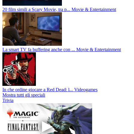
20 film simili a Scary Movie, tra p...
Movie & Entertainment
La smart TV fa buffering anche con ...
Movie & Entertainment
In che ordine giocare a Red Dead: l...
Videogames
Mostra tutti gli speciali
Trivia