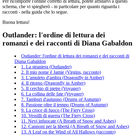
Per ricomporre l'ordine corretto di lettura, potete affidarvi a questo
schema, che vi spiegherò - in particolare per quanto riguarda i
racconti - nella guida che lo segue.
Buona lettura!
Outlander: l'ordine di lettura dei
romanzi e dei racconti di Diana Gabaldon
Outlander: l'ordine di lettura dei romanzi e dei racconti di
Diana Gabaldon
1. La straniera (Outlander)
2. Il mio nome è Jamie (Virgins, racconto)
3. L'amuleto d'ambra (Dragonfly in Amber)
4. Il ritorno (Dragonfly in Amber)
5. Il cerchio di pietre (Voyager)
6. La collina delle fate (Voyager)
7. Tamburi d'autunno (Drums of Autumn)
8. Passione oltre il tempo (Drums of Autumn)
9. La croce di fuoco (The Fiery Cross)
10. Vessilli di guerra (The Fiery Cross)
11. Nevi infuocate (A Breath of Snow and Ashes)
12. Cannoni per la libertà (A Breath of Snow and Ashes)
13. A Leaf on the Wind of All Hallows (racconto)