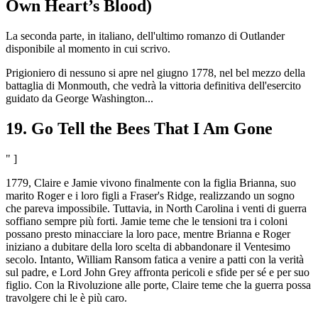
Own Heart’s Blood)
La seconda parte, in italiano, dell'ultimo romanzo di Outlander
disponibile al momento in cui scrivo.
Prigioniero di nessuno si apre nel giugno 1778, nel bel mezzo della
battaglia di Monmouth, che vedrà la vittoria definitiva dell'esercito
guidato da George Washington...
19. Go Tell the Bees That I Am Gone
" ]
1779, Claire e Jamie vivono finalmente con la figlia Brianna, suo
marito Roger e i loro figli a Fraser's Ridge, realizzando un sogno
che pareva impossibile. Tuttavia, in North Carolina i venti di guerra
soffiano sempre più forti. Jamie teme che le tensioni tra i coloni
possano presto minacciare la loro pace, mentre Brianna e Roger
iniziano a dubitare della loro scelta di abbandonare il Ventesimo
secolo. Intanto, William Ransom fatica a venire a patti con la verità
sul padre, e Lord John Grey affronta pericoli e sfide per sé e per suo
figlio. Con la Rivoluzione alle porte, Claire teme che la guerra possa
travolgere chi le è più caro.