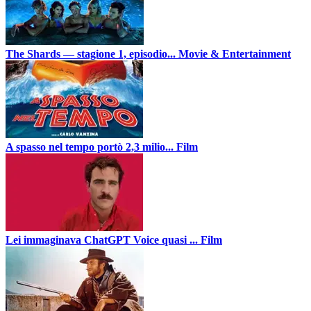
The Shards — stagione 1, episodio...
Movie & Entertainment
A spasso nel tempo portò 2,3 milio...
Film
Lei immaginava ChatGPT Voice quasi ...
Film