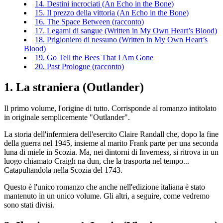
14. Destini incrociati (An Echo in the Bone)
15. Il prezzo della vittoria (An Echo in the Bone)
16. The Space Between (racconto)
17. Legami di sangue (Written in My Own Heart’s Blood)
18. Prigioniero di nessuno (Written in My Own Heart’s
Blood)
19. Go Tell the Bees That I Am Gone
20. Past Prologue (racconto)
1. La straniera (Outlander)
Il primo volume, l'origine di tutto. Corrisponde al romanzo intitolato
in originale semplicemente "Outlander".
La storia dell'infermiera dell'esercito Claire Randall che, dopo la fine
della guerra nel 1945, insieme al marito Frank parte per una seconda
luna di miele in Scozia. Ma, nei dintorni di Inverness, si ritrova in un
luogo chiamato Craigh na dun, che la trasporta nel tempo...
Catapultandola nella Scozia del 1743.
Questo è l'unico romanzo che anche nell'edizione italiana è stato
mantenuto in un unico volume. Gli altri, a seguire, come vedremo
sono stati divisi.