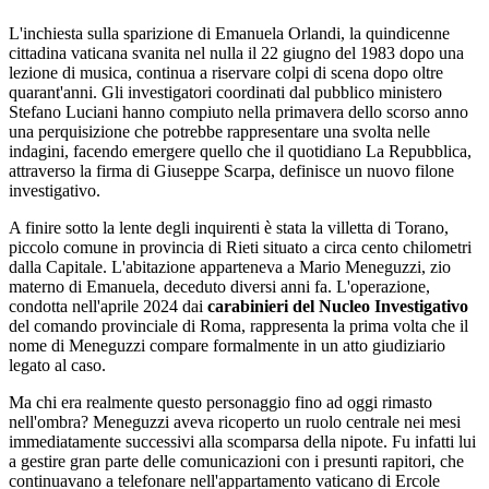
L'inchiesta sulla sparizione di Emanuela Orlandi, la quindicenne
cittadina vaticana svanita nel nulla il 22 giugno del 1983 dopo una
lezione di musica, continua a riservare colpi di scena dopo oltre
quarant'anni. Gli investigatori coordinati dal pubblico ministero
Stefano Luciani hanno compiuto nella primavera dello scorso anno
una perquisizione che potrebbe rappresentare una svolta nelle
indagini, facendo emergere quello che il quotidiano La Repubblica,
attraverso la firma di Giuseppe Scarpa, definisce un nuovo filone
investigativo.
A finire sotto la lente degli inquirenti è stata la villetta di Torano,
piccolo comune in provincia di Rieti situato a circa cento chilometri
dalla Capitale. L'abitazione apparteneva a Mario Meneguzzi, zio
materno di Emanuela, deceduto diversi anni fa. L'operazione,
condotta nell'aprile 2024 dai
carabinieri del Nucleo Investigativo
del comando provinciale di Roma, rappresenta la prima volta che il
nome di Meneguzzi compare formalmente in un atto giudiziario
legato al caso.
Ma chi era realmente questo personaggio fino ad oggi rimasto
nell'ombra? Meneguzzi aveva ricoperto un ruolo centrale nei mesi
immediatamente successivi alla scomparsa della nipote. Fu infatti lui
a gestire gran parte delle comunicazioni con i presunti rapitori, che
continuavano a telefonare nell'appartamento vaticano di Ercole