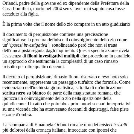
Orlandi, padre della giovane ed ex dipendente della Prefettura della
Casa Pontificia, morto nel 2004 senza aver mai saputo cosa fosse
accaduto alla figlia.
È la prima volta che il nome dello zio compare in un atto giudiziario
Il documento di perquisizione contiene una precisazione
significativa: la procura definisce il coinvolgimento dello zio come
un'
"ipotesi investigativa"
, sottolineando però che non si tratta
dell'unica pista seguita dagli inquirenti. Questa specificazione rivela
l'esistenza di
filoni investigativi multipli
che procedono in parallelo,
un approccio che testimonia la complessità di un caso rimasto
irrisolto per oltre quattro decenni.
Il decreto di perquisizione, rimasto finora riservato e reso noto solo
recentemente, rappresenta un passaggio tutt'altro che formale. Come
evidenziato nell'inchiesta giornalistica, si tratta di un'indicazione
scritta nero su bianco
da parte della magistratura romana, che
ipotizza un coinvolgimento dello zio nella sparizione della
quindicenne. Un atto che potrebbe aprire nuovi scenari interpretativi
su una vicenda che ha attraversato decenni di depistaggi, false piste
e zone d'ombra.
La scomparsa di Emanuela Orlandi rimane uno dei
misteri irrisolti
più dolorosi della cronaca italiana, intrecciato con ipotesi che