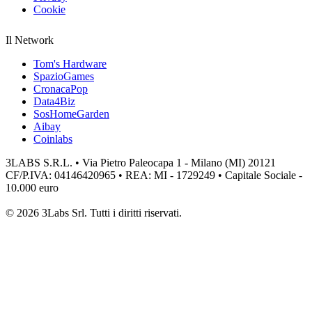
Cookie
Il Network
Tom's Hardware
SpazioGames
CronacaPop
Data4Biz
SosHomeGarden
Aibay
Coinlabs
3LABS S.R.L. • Via Pietro Paleocapa 1 - Milano (MI) 20121
CF/P.IVA: 04146420965 • REA: MI - 1729249 • Capitale Sociale -
10.000 euro
© 2026 3Labs Srl. Tutti i diritti riservati.