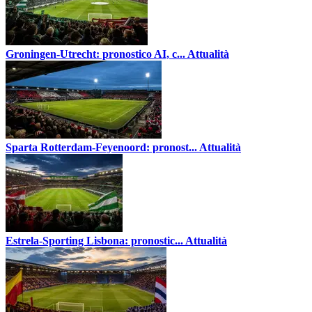
Groningen-Utrecht: pronostico AI, c...
Attualità
Sparta Rotterdam-Feyenoord: pronost...
Attualità
Estrela-Sporting Lisbona: pronostic...
Attualità