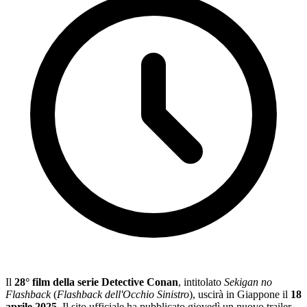
Il
28° film della serie Detective Conan
, intitolato
Sekigan no
Flashback
(
Flashback dell'Occhio Sinistro
), uscirà in Giappone il
18
aprile 2025
. Il sito ufficiale ha pubblicato giovedì un nuovo trailer