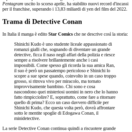
Pentagram
uscito lo scorso aprile, ha stabilito nuovi record d'incassi
per il franchise, superando i 13,83 miliardi di yen del film del 2022.
Trama di Detective Conan
In Italia il manga è edito
Star Comics
che ne descrive così la storia:
Shinichi Kudo è uno studente liceale appassionato di
romanzi gialli che, sognando di diventare un grande
detective, ficca il naso negli affari della polizia e riesce
sempre a risolvere brillantemente anche i casi
impossibili. Come spesso gli ricorda la sua amica Ran,
il suo è però un passatempo pericoloso e Shinichi lo
scopre a sue spese quando, coinvolto in un caso troppo
grosso, si ritrova vivo per miracolo, ma tornato
improvvisamente bambino. Chi sono e cosa
nascondono quei misteriosi uomini in nero che lo hanno
fatto rimpicciolire? E, soprattutto, come fare a ritornare
quello di prima? Ecco un caso davvero difficile per
Shinichi Kudo, che questa volta però, dovrà affrontare
sotto le mentite spoglie di Edogawa Conan, il
minidetective.
La serie Detective Conan continua quindi a riscuotere grande