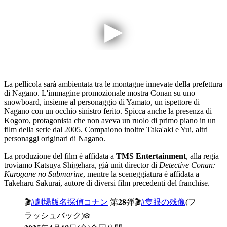
La pellicola sarà ambientata tra le montagne innevate della prefettura
di Nagano. L'immagine promozionale mostra Conan su uno
snowboard, insieme al personaggio di Yamato, un ispettore di
Nagano con un occhio sinistro ferito. Spicca anche la presenza di
Kogoro, protagonista che non aveva un ruolo di primo piano in un
film della serie dal 2005. Compaiono inoltre Taka'aki e Yui, altri
personaggi originari di Nagano.
La produzione del film è affidata a
TMS Entertainment
, alla regia
troviamo Katsuya Shigehara, già unit director di
Detective Conan:
Kurogane no Submarine
, mentre la sceneggiatura è affidata a
Takeharu Sakurai, autore di diversi film precedenti del franchise.
🎬
#劇場版名探偵コナン
第𝟐𝟖弾🎬
#隻眼の残像
(フ
ラッシュバック)❄️