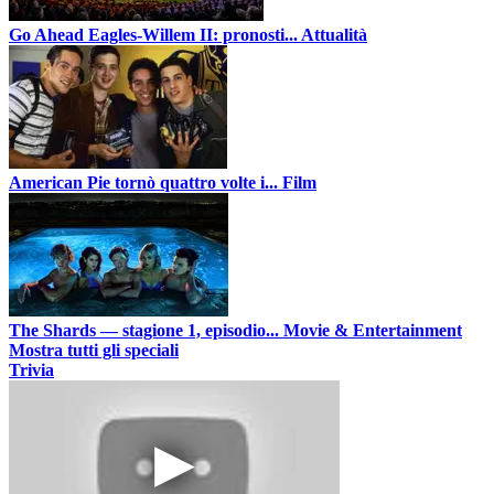
Go Ahead Eagles-Willem II: pronosti...
Attualità
American Pie tornò quattro volte i...
Film
The Shards — stagione 1, episodio...
Movie & Entertainment
Mostra tutti gli speciali
Trivia