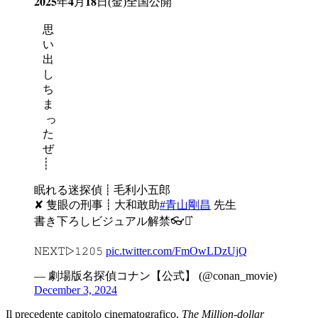
𝟐𝟎𝟐𝟓年𝟒月𝟏𝟖日(金)全国公開
⠀思
⠀い
⠀出
⠀し
⠀ち
⠀ま
⠀ っ
⠀た
⠀ぜ
⠀┊
眠れる迷探偵┋毛利小五郎
✘ 隻眼の刑事┋大和敢助
#青山剛昌
先生
書き下ろしビジュアル解禁👓⋆͛
𝙽𝙴𝚇𝚃▷𝟷𝟸𝟶𝟻
pic.twitter.com/FmOwLDzUjQ
— 劇場版名探偵コナン【公式】 (@conan_movie)
December 3, 2024
Il precedente capitolo cinematografico,
The Million-dollar