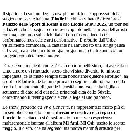
Il sipario cala su uno degli show più ambiziosi e apprezzati della
stagione musicale italiana.
Elodie
ha chiuso sabato 6 dicembre al
Palazzo dello Sport di Roma
il suo
Elodie Show 2025
, un tour nei
palazzetti che ha segnato un nuovo capitolo nella carriera dell'artista
romana, portando sui palchi italiani una fusione inedita tra
performance musicale e arti performative. E proprio dall'Urbe,
visibilmente commossa, la cantante ha annunciato una lunga pausa
dal vivo, ma anche un ritorno già programmato tra tre anni con un
progetto completamente nuovo.
"Grazie veramente di cuore: è stato un tour bellissimo, mi avete dato
tanto amore e vi ringrazio, spero che vi siate divertiti, io mi sono
impegnata, ce la metto sempre tutta nonostante qualche errorino", ha
esordito
Elodie
tra le lacrime prima di eseguire l'ultimo brano della
serata. Un momento di grande intensità emotiva che ha sigillato
settimane di date sold out nelle principali città dello Stivale,
confermando il feeling speciale che la lega al suo pubblico.
Lo show,
prodotto da Vivo Concerti
, ha rappresentato molto più di
un semplice concerto: con la
direzione creativa e la regia di
Laccio
, lo spettacolo si è trasformato in una vera esperienza
multisensoriale ispirata all'album
Mi Ami, Mi Odi
, uscito lo scorso
maggio. Il disco, che ha segnato una nuova maturità artistica per