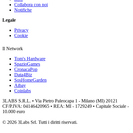
Collabora con noi
Notifiche
Legale
Privacy
Cookie
Il Network
Tom's Hardware
SpazioGames
CronacaPop
Data4Biz
SosHomeGarden
Aibay
Coinlabs
3LABS S.R.L. • Via Pietro Paleocapa 1 - Milano (MI) 20121
CF/P.IVA: 04146420965 • REA: MI - 1729249 • Capitale Sociale -
10.000 euro
© 2026 3Labs Srl. Tutti i diritti riservati.