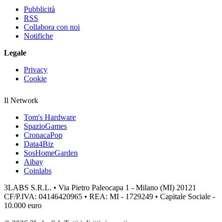
Pubblicità
RSS
Collabora con noi
Notifiche
Legale
Privacy
Cookie
Il Network
Tom's Hardware
SpazioGames
CronacaPop
Data4Biz
SosHomeGarden
Aibay
Coinlabs
3LABS S.R.L. • Via Pietro Paleocapa 1 - Milano (MI) 20121
CF/P.IVA: 04146420965 • REA: MI - 1729249 • Capitale Sociale -
10.000 euro