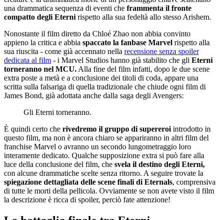
una drammatica sequenza di eventi che
frammenta il fronte
compatto degli Eterni
rispetto alla sua fedeltà allo stesso Arishem.
Nonostante il film diretto da Chloé Zhao non abbia convinto
appieno la critica e abbia
spaccato la fanbase Marvel
rispetto alla
sua riuscita - come già accennato nella
recensione senza spoiler
dedicata al film
- i Marvel Studios hanno già stabilito che gli
Eterni
torneranno nel MCU.
Alla fine del film infatti, dopo le due scene
extra poste a metà e a conclusione dei titoli di coda, appare una
scritta sulla falsariga di quella tradizionale che chiude ogni film di
James Bond, già adottata anche dalla saga degli Avengers:
Gli Eterni torneranno.
È quindi certo che
rivedremo il gruppo di supereroi
introdotto in
questo film, ma non è ancora chiaro se appariranno in altri film del
franchise Marvel o avranno un secondo lungometraggio loro
interamente dedicato. Qualche supposizione extra si può fare alla
luce della conclusione del film, che
svela il destino degli Eterni,
con alcune drammatiche scelte senza ritorno. A seguire trovate la
spiegazione dettagliata delle scene finali di Eternals
, comprensiva
di tutte le morti della pellicola. Ovviamente se non avete visto il film
la descrizione è ricca di spoiler, perciò fate attenzione!