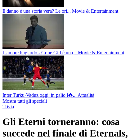
Il danno è una storia vera? Le ori...
Movie & Entertainment
L'amore bugiardo - Gone Girl è una...
Movie & Entertainment
Inter Turku-Vaduz oggi: in palio l�...
Attualità
Mostra tutti gli speciali
Trivia
Gli Eterni torneranno: cosa
succede nel finale di Eternals,