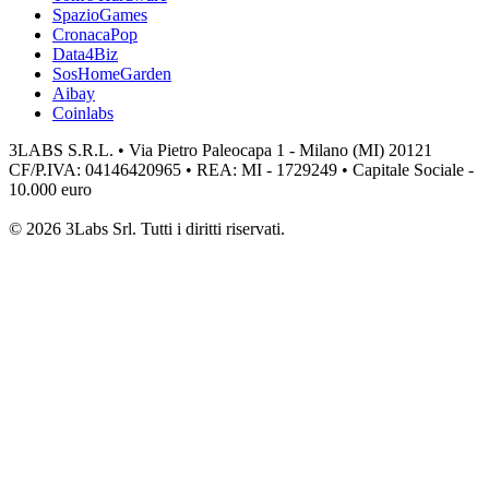
SpazioGames
CronacaPop
Data4Biz
SosHomeGarden
Aibay
Coinlabs
3LABS S.R.L. • Via Pietro Paleocapa 1 - Milano (MI) 20121
CF/P.IVA: 04146420965 • REA: MI - 1729249 • Capitale Sociale -
10.000 euro
© 2026 3Labs Srl. Tutti i diritti riservati.