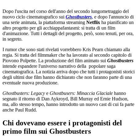
Dopo l'uscita nel corso dell'anno del secondo lungometraggio del
nuovo ciclo cinematografico sui
Ghostbusters
,
e dopo l'annuncio di
una serie animata, la piattaforma streaming
Netflix
ha pianificato un
altro progetto per gli acchiappafantasmi: si tratta di un film
d'animazione. Tutti i dettagli del progetto, però, sono tenuti, per ora,
in segreto.
I rumor che sono stati rivelati vorrebbero Kris Pearn chiamato alla
regia. Si tratta del filmmaker che ha lavorato al secondo capitolo di
Piovono Polpette. La produzione del film animato sui
Ghostbusters
intende espandere l'universo narrativo della popolare saga
cinematografica. La notizia arriva dopo che tutti i protagonisti storici
degli ultimi due film hanno dichiarato che non faranno parte di una
eventuale nuova produzione.
Ghostbusters: Legacy
e
Ghostbusers: Minaccia Glaciale
hanno
segnato il ritorno di Dan Aykroyd, Bill Murray ed Ernie Hudson,
ma, allo stesso tempo, hanno introdotto un nuovo cast di cui fa parte
anche Paul Rudd.
Chi dovevano essere i protagonisti del
primo film sui Ghostbusters