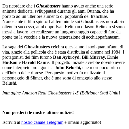
Da ricordare che i
Ghostbusters
hanno avuto anche una serie
animata dedicata, sviluppatasi durante gli anni Ottanta, che ha
portato ad un ulteriore aumento di popolarità del franchise.
Nonostante il film spin-off al femminile sui Ghostbusters non abbia
ottenuto successo, anni dopo Ivan Reitman e Jason Reitman si sono
messi a lavoro per realizzare un lungometraggio capace di fare da
ponte tra la vecchia e la nuova generazione di acchiappafantasmi.
La saga dei
Ghostbusters
celebra quest'anno i suoi quarant'anni di
vita, grazie alla pellicola che è stata distribuita al cinema nel 1984. I
protagonisti del film furono
Dan Aykroyd, Bill Murray, Ernie
Hudson
e
Harold Ramis
. Il progetto iniziale avrebbe dovuto avere
come interprete protagonista
John Belushi,
che morì poco prima
dell'inizio delle riprese. Per questo motivo fu realizzato il
personaggio di Slimer, che è una sorta di omaggio allo stesso
Belushi.
Immagine Amazon Real Ghostbusters 1-5 [Edizione: Stati Uniti]
Non perderti le nostre ultime notizie!
Iscriviti al
nostro canale Telegram
e rimani aggiornato!