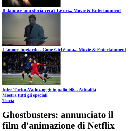
Il danno è una storia vera? Le ori...
Movie & Entertainment
L'amore bugiardo - Gone Girl è una...
Movie & Entertainment
Inter Turku-Vaduz oggi: in palio l�...
Attualità
Mostra tutti gli speciali
Trivia
Ghostbusters: annunciato il
film d'animazione di Netflix