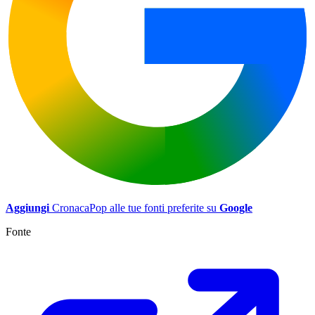
Aggiungi
CronacaPop alle tue fonti preferite su
Google
Fonte