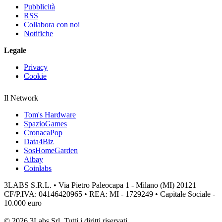
Pubblicità
RSS
Collabora con noi
Notifiche
Legale
Privacy
Cookie
Il Network
Tom's Hardware
SpazioGames
CronacaPop
Data4Biz
SosHomeGarden
Aibay
Coinlabs
3LABS S.R.L. • Via Pietro Paleocapa 1 - Milano (MI) 20121
CF/P.IVA: 04146420965 • REA: MI - 1729249 • Capitale Sociale -
10.000 euro
© 2026 3Labs Srl. Tutti i diritti riservati.