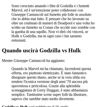
Sono cresciuto amando i film di Godzilla e i fumetti
Marvel, ed è un'emozione poter collaborare con
Giuseppe Camuncoli sul fumetto più folle in assoluto
che io abbia mai fatto. E pensare che ho lavorato su
oltre un centinaio di numeri di Deadpool e una volta ho
scritto un fumetto su Conan che uccide uno zombie con
la gamba di una squillo. Non vi dirò chi vincerà, se
Hulk o Godzilla, ma in ogni caso i fan saranno
entusiasti.
Quando uscirà Godzilla vs Hulk
Mentre Giuseppe Camuncoli ha aggiunto:
Quando la Marvel mi ha chiamato, facendomi questa
offerta, ero piuttosto elettrizzato. È stato fantastico
disegnare questo titano, anche se la vera sfida era
rendere l'iconica versione degli anni '70 ancora più
spaventosa e pericolosa. Grazie alla splendida
sceneggiatura di Gerry Duggan, è stato abbastanza
semplice. Tantissime scene super folli da illustrare,
sapevo che sarebbe stato molto divertente.
Godzilla vs Hulk
sarà pubblicato il 16 aprile.