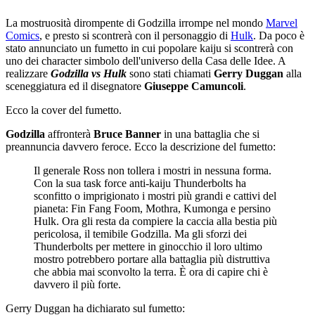
La mostruosità dirompente di Godzilla irrompe nel mondo
Marvel
Comics
, e presto si scontrerà con il personaggio di
Hulk
. Da poco è
stato annunciato un fumetto in cui popolare kaiju si scontrerà con
uno dei character simbolo dell'universo della Casa delle Idee. A
realizzare
Godzilla vs Hulk
sono stati chiamati
Gerry Duggan
alla
sceneggiatura ed il disegnatore
Giuseppe Camuncoli
.
Ecco la cover del fumetto.
Godzilla
affronterà
Bruce Banner
in una battaglia che si
preannuncia davvero feroce. Ecco la descrizione del fumetto:
Il generale Ross non tollera i mostri in nessuna forma.
Con la sua task force anti-kaiju Thunderbolts ha
sconfitto o imprigionato i mostri più grandi e cattivi del
pianeta: Fin Fang Foom, Mothra, Kumonga e persino
Hulk. Ora gli resta da compiere la caccia alla bestia più
pericolosa, il temibile Godzilla. Ma gli sforzi dei
Thunderbolts per mettere in ginocchio il loro ultimo
mostro potrebbero portare alla battaglia più distruttiva
che abbia mai sconvolto la terra. È ora di capire chi è
davvero il più forte.
Gerry Duggan ha dichiarato sul fumetto: