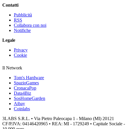
Contatti
Pubblicità
RSS
Collabora con noi
Notifiche
Legale
Privacy
Cookie
Il Network
Tom's Hardware
SpazioGames
CronacaPop
Data4Biz
SosHomeGarden
Aibay
Coinlabs
3LABS S.R.L. • Via Pietro Paleocapa 1 - Milano (MI) 20121
CF/P.IVA: 04146420965 • REA: MI - 1729249 • Capitale Sociale -
10.000 euro