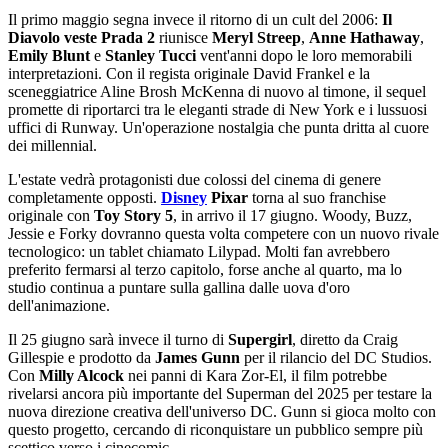
Il primo maggio segna invece il ritorno di un cult del 2006:
Il
Diavolo veste Prada 2
riunisce
Meryl Streep
,
Anne Hathaway
,
Emily Blunt
e
Stanley Tucci
vent'anni dopo le loro memorabili
interpretazioni. Con il regista originale David Frankel e la
sceneggiatrice Aline Brosh McKenna di nuovo al timone, il sequel
promette di riportarci tra le eleganti strade di New York e i lussuosi
uffici di Runway. Un'operazione nostalgia che punta dritta al cuore
dei millennial.
L'estate vedrà protagonisti due colossi del cinema di genere
completamente opposti.
Disney
Pixar
torna al suo franchise
originale con
Toy Story 5
, in arrivo il 17 giugno. Woody, Buzz,
Jessie e Forky dovranno questa volta competere con un nuovo rivale
tecnologico: un tablet chiamato Lilypad. Molti fan avrebbero
preferito fermarsi al terzo capitolo, forse anche al quarto, ma lo
studio continua a puntare sulla gallina dalle uova d'oro
dell'animazione.
Il 25 giugno sarà invece il turno di
Supergirl
, diretto da Craig
Gillespie e prodotto da
James Gunn
per il rilancio del DC Studios.
Con
Milly Alcock
nei panni di Kara Zor-El, il film potrebbe
rivelarsi ancora più importante del Superman del 2025 per testare la
nuova direzione creativa dell'universo DC. Gunn si gioca molto con
questo progetto, cercando di riconquistare un pubblico sempre più
scettico verso i cinecomic.