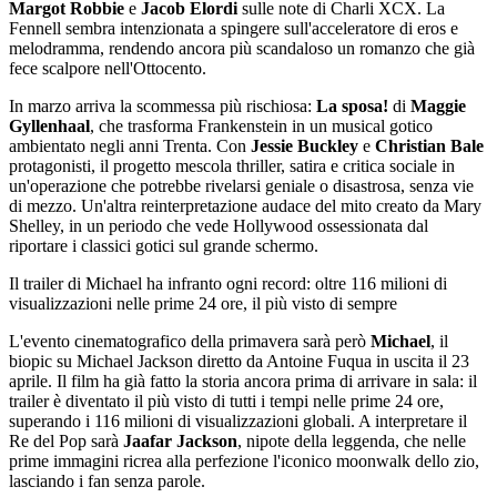
Margot Robbie
e
Jacob Elordi
sulle note di Charli XCX. La
Fennell sembra intenzionata a spingere sull'acceleratore di eros e
melodramma, rendendo ancora più scandaloso un romanzo che già
fece scalpore nell'Ottocento.
In marzo arriva la scommessa più rischiosa:
La sposa!
di
Maggie
Gyllenhaal
, che trasforma Frankenstein in un musical gotico
ambientato negli anni Trenta. Con
Jessie Buckley
e
Christian Bale
protagonisti, il progetto mescola thriller, satira e critica sociale in
un'operazione che potrebbe rivelarsi geniale o disastrosa, senza vie
di mezzo. Un'altra reinterpretazione audace del mito creato da Mary
Shelley, in un periodo che vede Hollywood ossessionata dal
riportare i classici gotici sul grande schermo.
Il trailer di Michael ha infranto ogni record: oltre 116 milioni di
visualizzazioni nelle prime 24 ore, il più visto di sempre
L'evento cinematografico della primavera sarà però
Michael
, il
biopic su Michael Jackson diretto da Antoine Fuqua in uscita il 23
aprile. Il film ha già fatto la storia ancora prima di arrivare in sala: il
trailer è diventato il più visto di tutti i tempi nelle prime 24 ore,
superando i 116 milioni di visualizzazioni globali. A interpretare il
Re del Pop sarà
Jaafar Jackson
, nipote della leggenda, che nelle
prime immagini ricrea alla perfezione l'iconico moonwalk dello zio,
lasciando i fan senza parole.