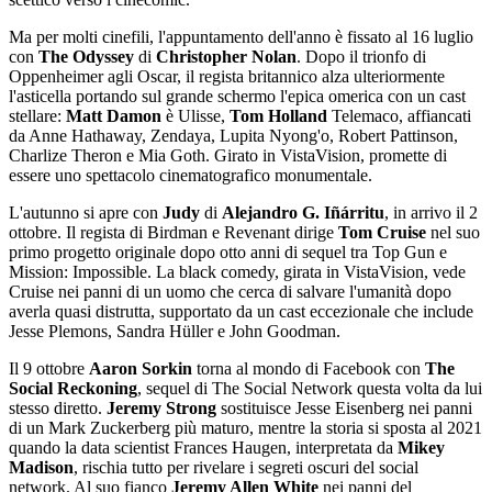
Ma per molti cinefili, l'appuntamento dell'anno è fissato al 16 luglio
con
The Odyssey
di
Christopher Nolan
. Dopo il trionfo di
Oppenheimer agli Oscar, il regista britannico alza ulteriormente
l'asticella portando sul grande schermo l'epica omerica con un cast
stellare:
Matt Damon
è Ulisse,
Tom Holland
Telemaco, affiancati
da Anne Hathaway, Zendaya, Lupita Nyong'o, Robert Pattinson,
Charlize Theron e Mia Goth. Girato in VistaVision, promette di
essere uno spettacolo cinematografico monumentale.
L'autunno si apre con
Judy
di
Alejandro G. Iñárritu
, in arrivo il 2
ottobre. Il regista di Birdman e Revenant dirige
Tom Cruise
nel suo
primo progetto originale dopo otto anni di sequel tra Top Gun e
Mission: Impossible. La black comedy, girata in VistaVision, vede
Cruise nei panni di un uomo che cerca di salvare l'umanità dopo
averla quasi distrutta, supportato da un cast eccezionale che include
Jesse Plemons, Sandra Hüller e John Goodman.
Il 9 ottobre
Aaron Sorkin
torna al mondo di Facebook con
The
Social Reckoning
, sequel di The Social Network questa volta da lui
stesso diretto.
Jeremy Strong
sostituisce Jesse Eisenberg nei panni
di un Mark Zuckerberg più maturo, mentre la storia si sposta al 2021
quando la data scientist Frances Haugen, interpretata da
Mikey
Madison
, rischia tutto per rivelare i segreti oscuri del social
network. Al suo fianco
Jeremy Allen White
nei panni del