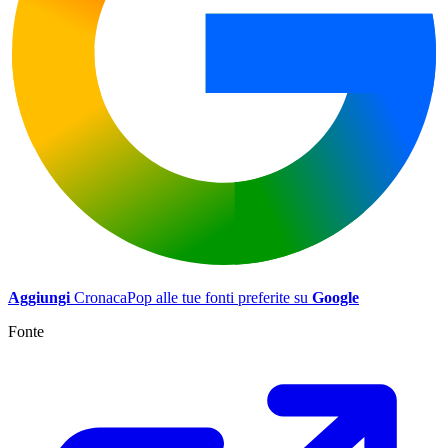
Aggiungi
CronacaPop alle tue fonti preferite su
Google
Fonte