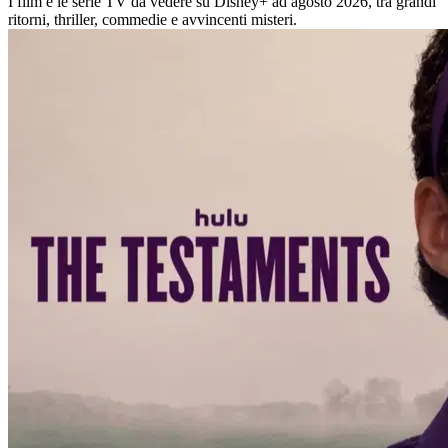
I film e le serie TV da vedere su Disney+ ad agosto 2026, tra grandi
ritorni, thriller, commedie e avvincenti misteri.