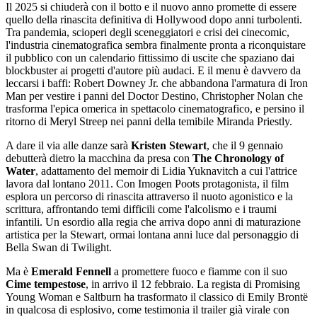
Il 2025 si chiuderà con il botto e il nuovo anno promette di essere
quello della rinascita definitiva di Hollywood dopo anni turbolenti.
Tra pandemia, scioperi degli sceneggiatori e crisi dei cinecomic,
l'industria cinematografica sembra finalmente pronta a riconquistare
il pubblico con un calendario fittissimo di uscite che spaziano dai
blockbuster ai progetti d'autore più audaci. E il menu è davvero da
leccarsi i baffi: Robert Downey Jr. che abbandona l'armatura di Iron
Man per vestire i panni del Doctor Destino, Christopher Nolan che
trasforma l'epica omerica in spettacolo cinematografico, e persino il
ritorno di Meryl Streep nei panni della temibile Miranda Priestly.
A dare il via alle danze sarà
Kristen Stewart
, che il 9 gennaio
debutterà dietro la macchina da presa con
The Chronology of
Water
, adattamento del memoir di Lidia Yuknavitch a cui l'attrice
lavora dal lontano 2011. Con Imogen Poots protagonista, il film
esplora un percorso di rinascita attraverso il nuoto agonistico e la
scrittura, affrontando temi difficili come l'alcolismo e i traumi
infantili. Un esordio alla regia che arriva dopo anni di maturazione
artistica per la Stewart, ormai lontana anni luce dal personaggio di
Bella Swan di Twilight.
Ma è
Emerald Fennell
a promettere fuoco e fiamme con il suo
Cime tempestose
, in arrivo il 12 febbraio. La regista di Promising
Young Woman e Saltburn ha trasformato il classico di Emily Brontë
in qualcosa di esplosivo, come testimonia il trailer già virale con