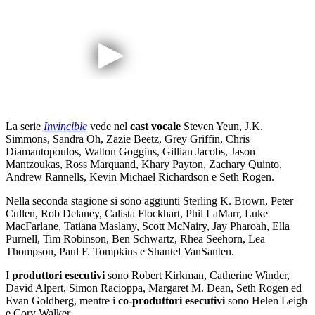
La serie
Invincible
vede nel
cast vocale
Steven Yeun, J.K.
Simmons, Sandra Oh, Zazie Beetz, Grey Griffin, Chris
Diamantopoulos, Walton Goggins, Gillian Jacobs, Jason
Mantzoukas, Ross Marquand, Khary Payton, Zachary Quinto,
Andrew Rannells, Kevin Michael Richardson e Seth Rogen.
Nella seconda stagione si sono aggiunti Sterling K. Brown, Peter
Cullen, Rob Delaney, Calista Flockhart, Phil LaMarr, Luke
MacFarlane, Tatiana Maslany, Scott McNairy, Jay Pharoah, Ella
Purnell, Tim Robinson, Ben Schwartz, Rhea Seehorn, Lea
Thompson, Paul F. Tompkins e Shantel VanSanten.
I
produttori esecutivi
sono Robert Kirkman, Catherine Winder,
David Alpert, Simon Racioppa, Margaret M. Dean, Seth Rogen ed
Evan Goldberg, mentre i
co-produttori esecutivi
sono Helen Leigh
e Cory Walker.