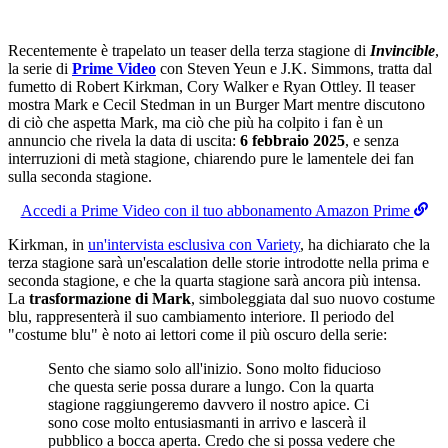
Recentemente è trapelato un teaser della terza stagione di
Invincible
,
la serie di
Prime Video
con Steven Yeun e J.K. Simmons, tratta dal
fumetto di Robert Kirkman, Cory Walker e Ryan Ottley. Il teaser
mostra Mark e Cecil Stedman in un Burger Mart mentre discutono
di ciò che aspetta Mark, ma ciò che più ha colpito i fan è un
annuncio che rivela la data di uscita:
6 febbraio 2025
, e senza
interruzioni di metà stagione, chiarendo pure le lamentele dei fan
sulla seconda stagione.
Accedi a Prime Video con il tuo abbonamento Amazon Prime
Kirkman, in
un'intervista esclusiva con Variety
, ha dichiarato che la
terza stagione sarà un'escalation delle storie introdotte nella prima e
seconda stagione, e che la quarta stagione sarà ancora più intensa.
La
trasformazione di Mark
, simboleggiata dal suo nuovo costume
blu, rappresenterà il suo cambiamento interiore. Il periodo del
"costume blu" è noto ai lettori come il più oscuro della serie:
Sento che siamo solo all'inizio. Sono molto fiducioso
che questa serie possa durare a lungo. Con la quarta
stagione raggiungeremo davvero il nostro apice. Ci
sono cose molto entusiasmanti in arrivo e lascerà il
pubblico a bocca aperta. Credo che si possa vedere che