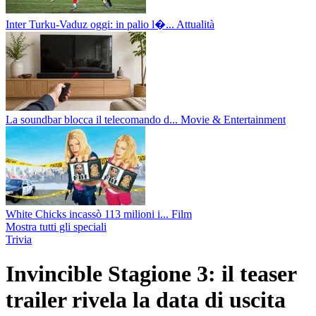
Inter Turku-Vaduz oggi: in palio l�...
Attualità
La soundbar blocca il telecomando d...
Movie & Entertainment
White Chicks incassò 113 milioni i...
Film
Mostra tutti gli speciali
Trivia
Invincible Stagione 3: il teaser
trailer rivela la data di uscita