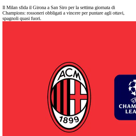
Il Milan sfida il Girona a San Siro per la settima giornata di
Champions: rossoneri obbligati a vincere per puntare agli ottavi,
spagnoli quasi fuori.