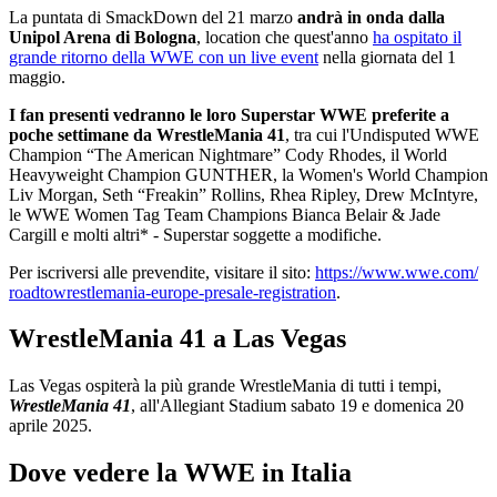
La puntata di SmackDown del 21 marzo
andrà in onda dalla
Unipol Arena di Bologna
, location che quest'anno
ha ospitato il
grande ritorno della WWE con un live event
nella giornata del 1
maggio.
I fan presenti vedranno le loro Superstar WWE preferite a
poche settimane da WrestleMania 41
, tra cui l'Undisputed WWE
Champion “The American Nightmare” Cody Rhodes, il World
Heavyweight Champion GUNTHER, la Women's World Champion
Liv Morgan, Seth “Freakin” Rollins, Rhea Ripley, Drew McIntyre,
le WWE Women Tag Team Champions Bianca Belair & Jade
Cargill e molti altri* - Superstar soggette a modifiche.
Per iscriversi alle prevendite, visitare il sito:
https://www.wwe.com/
roadtowrestlemania-europe-
presale-registration
.
WrestleMania 41 a Las Vegas
Las Vegas ospiterà la più grande WrestleMania di tutti i tempi,
WrestleMania 41
, all'Allegiant Stadium sabato 19 e domenica 20
aprile 2025.
Dove vedere la WWE in Italia