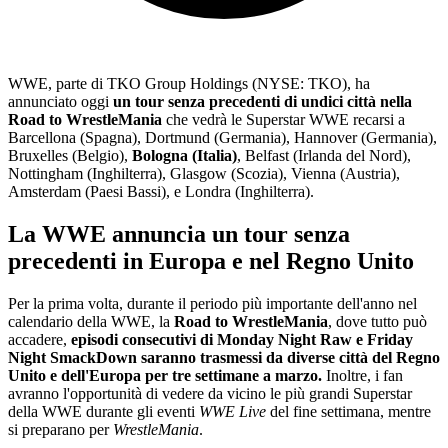
WWE, parte di TKO Group Holdings (NYSE: TKO), ha
annunciato oggi
un tour senza precedenti di undici città nella
Road to WrestleMania
che vedrà le Superstar WWE recarsi a
Barcellona (Spagna), Dortmund (Germania), Hannover (Germania),
Bruxelles (Belgio),
Bologna (Italia)
, Belfast (Irlanda del Nord),
Nottingham (Inghilterra), Glasgow (Scozia), Vienna (Austria),
Amsterdam (Paesi Bassi), e Londra (Inghilterra).
La WWE annuncia un tour senza
precedenti in Europa e nel Regno Unito
Per la prima volta, durante il periodo più importante dell'anno nel
calendario della WWE, la
Road to WrestleMania
, dove tutto può
accadere,
episodi consecutivi di Monday Night Raw e Friday
Night SmackDown saranno trasmessi da diverse città del Regno
Unito e dell'Europa per tre settimane a marzo.
Inoltre, i fan
avranno l'opportunità di vedere da vicino le più grandi Superstar
della WWE durante gli eventi
WWE Live
del fine settimana, mentre
si preparano per
WrestleMania
.