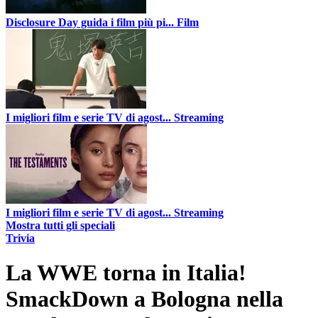
Disclosure Day guida i film più pi...
Film
I migliori film e serie TV di agost...
Streaming
I migliori film e serie TV di agost...
Streaming
Mostra tutti gli speciali
Trivia
La WWE torna in Italia!
SmackDown a Bologna nella