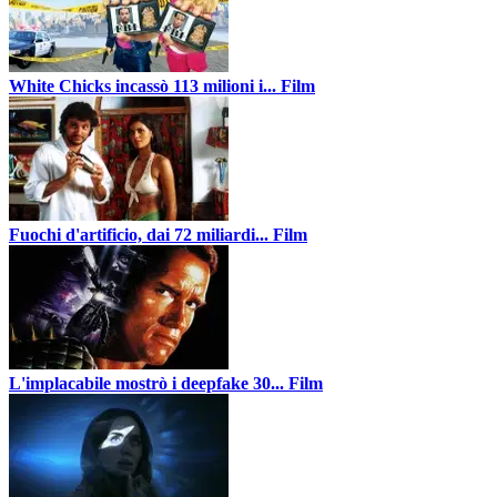
White Chicks incassò 113 milioni i...
Film
Fuochi d'artificio, dai 72 miliardi...
Film
L'implacabile mostrò i deepfake 30...
Film