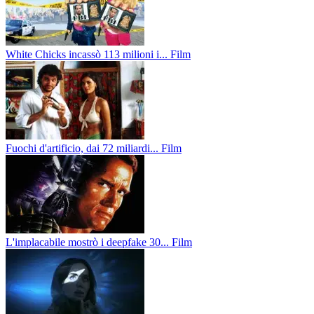
White Chicks incassò 113 milioni i...
Film
Fuochi d'artificio, dai 72 miliardi...
Film
L'implacabile mostrò i deepfake 30...
Film