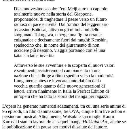
Diciannovesimo secolo: l’era Meiji apre un capitolo
totalmente nuovo nella storia del Giappone,
proponendosi di traghettare il paese verso un futuro
radioso di pace e civiltà. Dall’ombra del leggendario
assassino Battosai, attivo negli ultimi anni dello
shogunato Tokugawa, emerge una figura errante
enigmatica e decisamente fuori dai ranghi: Kenshin,
spadaccino che, in nome del giuramento di non
uccidere più nessuno, viaggia portando con sé una
katana a lama invertita.
Attraverso le sue avventure e la scoperta di nuovi valori
e sentimenti, assisteremo al cambiamento di una
nazione che si dirige a ritmo spedito verso la modernità.
Lungamente attesa e invocata tanto dai fan della
vecchia guardia quanto dalle nuove generazioni di
lettori, arriva finalmente in Italia la Perfect Edition di
un’opera che ha fatto la storia del manga per ragazzi!
L'opera ha generato numerosi adattamenti, tra cui una serie anime di
95 episodi, un film d'animazione, tre OVA, cinque film live-action e
persino un musical. Attualmente, Watsuki e sua moglie Kaoru
Kurosaki stanno lavorando al sequel manga
Hokkaido Arc
, anche se
la pubblicazione è in pausa per motivi di salute dell'autore.