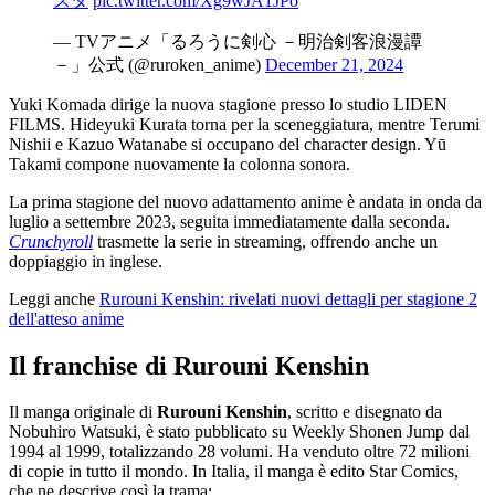
スタ
pic.twitter.com/Xg9wJA1JPo
— TVアニメ「るろうに剣心 －明治剣客浪漫譚
－」公式 (@ruroken_anime)
December 21, 2024
Yuki Komada dirige la nuova stagione presso lo studio LIDEN
FILMS. Hideyuki Kurata torna per la sceneggiatura, mentre Terumi
Nishii e Kazuo Watanabe si occupano del character design. Yū
Takami compone nuovamente la colonna sonora.
La prima stagione del nuovo adattamento anime è andata in onda da
luglio a settembre 2023, seguita immediatamente dalla seconda.
Crunchyroll
trasmette la serie in streaming, offrendo anche un
doppiaggio in inglese.
Leggi anche
Rurouni Kenshin: rivelati nuovi dettagli per stagione 2
dell'atteso anime
Il franchise di Rurouni Kenshin
Il manga originale di
Rurouni Kenshin
, scritto e disegnato da
Nobuhiro Watsuki, è stato pubblicato su Weekly Shonen Jump dal
1994 al 1999, totalizzando 28 volumi. Ha venduto oltre 72 milioni
di copie in tutto il mondo. In Italia, il manga è edito Star Comics,
che ne descrive così la trama: