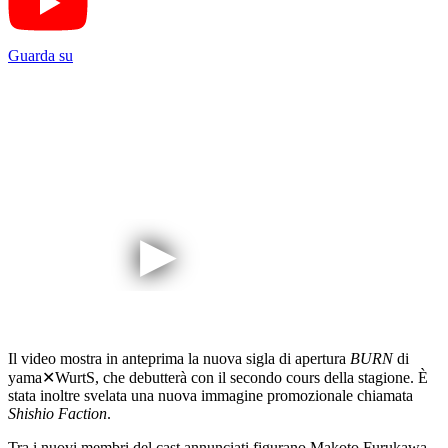
Guarda su
Il video mostra in anteprima la nuova sigla di apertura
BURN
di
yama✕WurtS, che debutterà con il secondo cours della stagione. È
stata inoltre svelata una nuova immagine promozionale chiamata
Shishio Faction
.
Tra i nuovi membri del cast annunciati figurano Makoto Furukawa