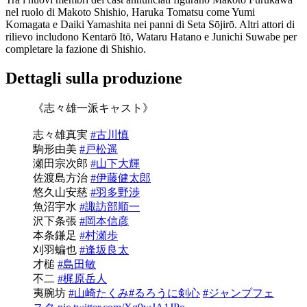
nel ruolo di Makoto Shishio, Haruka Tomatsu come Yumi
Komagata e Daiki Yamashita nei panni di Seta Sōjirō. Altri attori di
rilievo includono Kentarō Itō, Wataru Hatano e Junichi Suwabe per
completare la fazione di Shishio.
Dettagli sulla produzione
《志々雄一派キャスト》
志々雄真実
#古川慎
駒形由美
#戸松遥
瀬田宗次郎
#山下大輝
佐渡島方治
#伊藤健太郎
悠久山安慈
#羽多野渉
魚沼宇水
#諏訪部順一
沢下条張
#岡本信彦
本条鎌足
#村瀬歩
刈羽蝙也
#逢坂良太
才槌
#島田敏
不二
#梶原岳人
夷腕坊
#山崎たくみ
#るろうに剣心
#ジャンプフェ