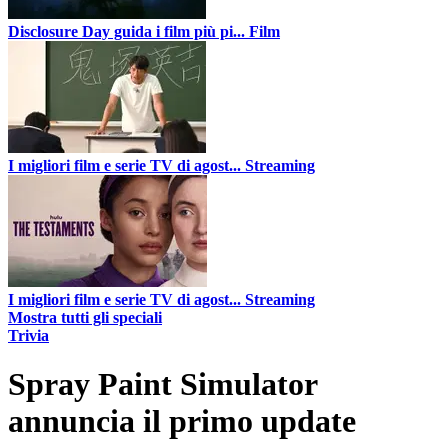
Disclosure Day guida i film più pi...
Film
I migliori film e serie TV di agost...
Streaming
I migliori film e serie TV di agost...
Streaming
Mostra tutti gli speciali
Trivia
Spray Paint Simulator
annuncia il primo update