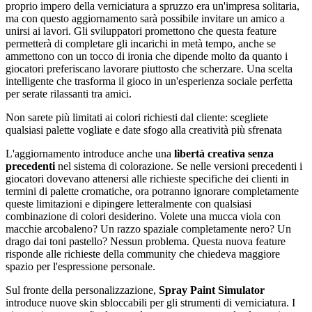
proprio impero della verniciatura a spruzzo era un'impresa solitaria,
ma con questo aggiornamento sarà possibile invitare un amico a
unirsi ai lavori. Gli sviluppatori promettono che questa feature
permetterà di completare gli incarichi in metà tempo, anche se
ammettono con un tocco di ironia che dipende molto da quanto i
giocatori preferiscano lavorare piuttosto che scherzare. Una scelta
intelligente che trasforma il gioco in un'esperienza sociale perfetta
per serate rilassanti tra amici.
Non sarete più limitati ai colori richiesti dal cliente: scegliete
qualsiasi palette vogliate e date sfogo alla creatività più sfrenata
L'aggiornamento introduce anche una
libertà creativa senza
precedenti
nel sistema di colorazione. Se nelle versioni precedenti i
giocatori dovevano attenersi alle richieste specifiche dei clienti in
termini di palette cromatiche, ora potranno ignorare completamente
queste limitazioni e dipingere letteralmente con qualsiasi
combinazione di colori desiderino. Volete una mucca viola con
macchie arcobaleno? Un razzo spaziale completamente nero? Un
drago dai toni pastello? Nessun problema. Questa nuova feature
risponde alle richieste della community che chiedeva maggiore
spazio per l'espressione personale.
Sul fronte della personalizzazione,
Spray Paint Simulator
introduce nuove skin sbloccabili per gli strumenti di verniciatura. I