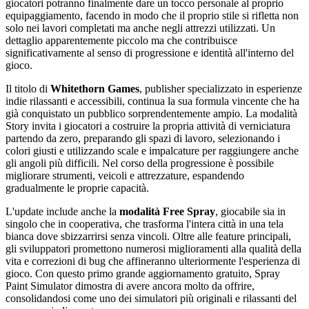
giocatori potranno finalmente dare un tocco personale al proprio
equipaggiamento, facendo in modo che il proprio stile si rifletta non
solo nei lavori completati ma anche negli attrezzi utilizzati. Un
dettaglio apparentemente piccolo ma che contribuisce
significativamente al senso di progressione e identità all'interno del
gioco.
Il titolo di
Whitethorn Games
, publisher specializzato in esperienze
indie rilassanti e accessibili, continua la sua formula vincente che ha
già conquistato un pubblico sorprendentemente ampio. La modalità
Story invita i giocatori a costruire la propria attività di verniciatura
partendo da zero, preparando gli spazi di lavoro, selezionando i
colori giusti e utilizzando scale e impalcature per raggiungere anche
gli angoli più difficili. Nel corso della progressione è possibile
migliorare strumenti, veicoli e attrezzature, espandendo
gradualmente le proprie capacità.
L'update include anche la
modalità Free Spray
, giocabile sia in
singolo che in cooperativa, che trasforma l'intera città in una tela
bianca dove sbizzarrirsi senza vincoli. Oltre alle feature principali,
gli sviluppatori promettono numerosi miglioramenti alla qualità della
vita e correzioni di bug che affineranno ulteriormente l'esperienza di
gioco. Con questo primo grande aggiornamento gratuito, Spray
Paint Simulator dimostra di avere ancora molto da offrire,
consolidandosi come uno dei simulatori più originali e rilassanti del