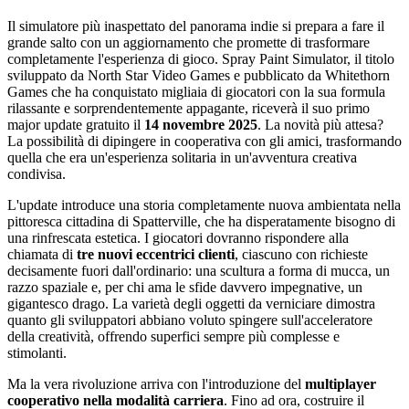
Il simulatore più inaspettato del panorama indie si prepara a fare il
grande salto con un aggiornamento che promette di trasformare
completamente l'esperienza di gioco. Spray Paint Simulator, il titolo
sviluppato da North Star Video Games e pubblicato da Whitethorn
Games che ha conquistato migliaia di giocatori con la sua formula
rilassante e sorprendentemente appagante, riceverà il suo primo
major update gratuito il
14 novembre 2025
. La novità più attesa?
La possibilità di dipingere in cooperativa con gli amici, trasformando
quella che era un'esperienza solitaria in un'avventura creativa
condivisa.
L'update introduce una storia completamente nuova ambientata nella
pittoresca cittadina di Spatterville, che ha disperatamente bisogno di
una rinfrescata estetica. I giocatori dovranno rispondere alla
chiamata di
tre nuovi eccentrici clienti
, ciascuno con richieste
decisamente fuori dall'ordinario: una scultura a forma di mucca, un
razzo spaziale e, per chi ama le sfide davvero impegnative, un
gigantesco drago. La varietà degli oggetti da verniciare dimostra
quanto gli sviluppatori abbiano voluto spingere sull'acceleratore
della creatività, offrendo superfici sempre più complesse e
stimolanti.
Ma la vera rivoluzione arriva con l'introduzione del
multiplayer
cooperativo nella modalità carriera
. Fino ad ora, costruire il