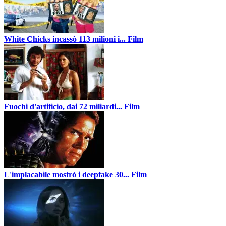
White Chicks incassò 113 milioni i...
Film
Fuochi d'artificio, dai 72 miliardi...
Film
L'implacabile mostrò i deepfake 30...
Film