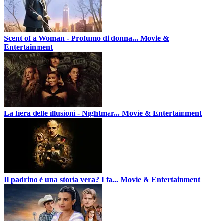
Scent of a Woman - Profumo di donna...
Movie &
Entertainment
La fiera delle illusioni - Nightmar...
Movie & Entertainment
Il padrino è una storia vera? I fa...
Movie & Entertainment