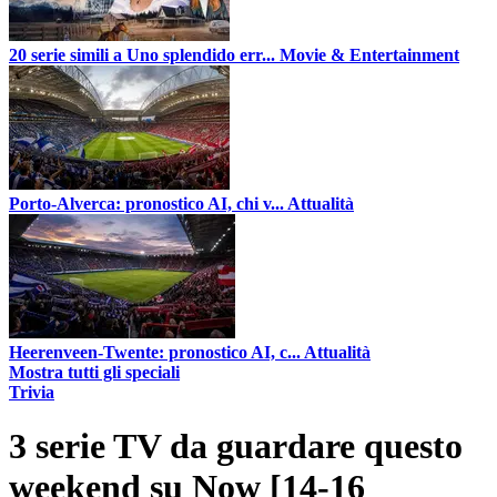
20 serie simili a Uno splendido err...
Movie & Entertainment
Porto-Alverca: pronostico AI, chi v...
Attualità
Heerenveen-Twente: pronostico AI, c...
Attualità
Mostra tutti gli speciali
Trivia
3 serie TV da guardare questo
weekend su Now [14-16