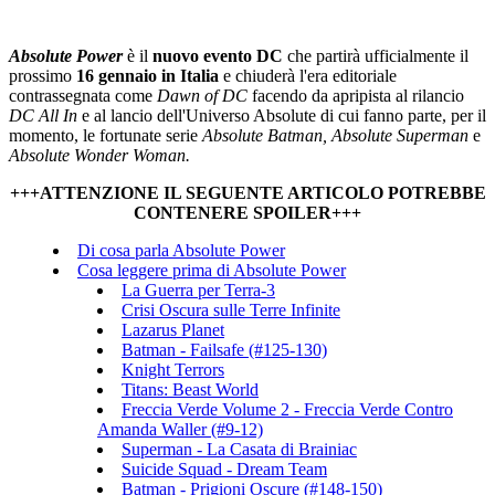
Absolute Power
è il
nuovo evento DC
che partirà ufficialmente il
prossimo
16 gennaio in Italia
e chiuderà l'era editoriale
contrassegnata come
Dawn of DC
facendo da apripista al rilancio
DC All In
e al lancio dell'Universo Absolute di cui fanno parte, per il
momento, le fortunate serie
Absolute Batman, Absolute Superman
e
Absolute Wonder Woman.
+++ATTENZIONE IL SEGUENTE ARTICOLO POTREBBE
CONTENERE SPOILER+++
Di cosa parla Absolute Power
Cosa leggere prima di Absolute Power
La Guerra per Terra-3
Crisi Oscura sulle Terre Infinite
Lazarus Planet
Batman - Failsafe (#125-130)
Knight Terrors
Titans: Beast World
Freccia Verde Volume 2 - Freccia Verde Contro
Amanda Waller (#9-12)
Superman - La Casata di Brainiac
Suicide Squad - Dream Team
Batman - Prigioni Oscure (#148-150)