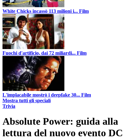
White Chicks incassò 113 milioni i...
Film
Fuochi d'artificio, dai 72 miliardi...
Film
L'implacabile mostrò i deepfake 30...
Film
Mostra tutti gli speciali
Trivia
Absolute Power: guida alla
lettura del nuovo evento DC