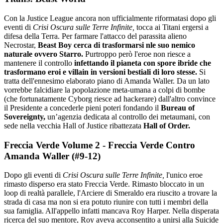
Con la Justice League ancora non ufficialmente riformatasi dopo gli
eventi di
Crisi Oscura sulle Terre Infinite,
tocca ai Titani ergersi a
difesa della Terra. Per farmare l'attacco del parassita alieno
Necrostar,
Beast Boy cerca di trasformarsi nle suo nemico
naturale ovvero Starro.
Purtroppo però l'eroe non riesce a
mantenere il controllo
infettando il pianeta con spore ibride che
trasformano eroi e villain in versioni bestiali di loro stesse.
Si
tratta dell'ennesimo elaborato piano di Amanda Waller. Da un lato
vorrebbe falcidiare la popolazione meta-umana a colpi di bombe
(che fortunatamente Cyborg riesce ad hackerare) dall'altro convince
il Presidente a concederle pieni poteri fondando il
Bureau of
Sovereignty,
un’agenzia dedicata al controllo dei metaumani, con
sede nella vecchia Hall of Justice ribattezata
Hall of Order.
Freccia Verde Volume 2 - Freccia Verde Contro
Amanda Waller (#9-12)
Dopo gli eventi di
Crisi Oscura sulle Terre Infinite,
l'unico eroe
rimasto disperso era stato Freccia Verde. Rimasto bloccato in un
loop di realtà parallele, l'Arciere di Smeraldo era riuscito a trovare la
strada di casa ma non si era potuto riunire con tutti i membri della
sua famiglia. All'appello infatti mancava Roy Harper. Nella disperata
ricerca del suo mentore, Roy aveva acconsentito a unirsi alla Suicide