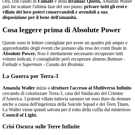
Ora, con l'aiuto di
Failsafe
e della
Brainiac Queen,
Amanda Waller
può far scattare l'ultima fase del suo piano:
privare tutti gli eroi e
villain dei loro poteri conservandoli e avendoli a sua
disposizione per il bene dell'umanità.
Cosa leggere prima di Absolute Power
Queste sono le letture consigliate per avere un quadro più ampio e
appronfondito degli eventi che portano alla resa dei conti finale in
Absolute Power.
Non è strettamente necessario recuperare tutti
volumi indicati, è consigliabile però recuperare almeno
Batman -
Failsafe
e
Superman - Casata dei Brainiac.
La Guerra per Terra-3
Amanda Waller
inizia a
sfruttare l'accesso al Multiverso Infinito
cercando di colonizzare Terra-3, casa del Sindacato del Crimine
d'America. I potenti villain tuttavia saranno un osso duro da domare
anche a causa dell'ingerenza della Suicide Squad e dei Teen Titans.
La Waller viene quindi salvata per il rotto della cuffia dal misterioso
Council of Light.
Crisi Oscura sulle Terre Infinite