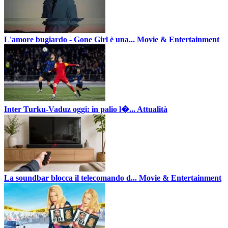
L'amore bugiardo - Gone Girl è una...
Movie & Entertainment
Inter Turku-Vaduz oggi: in palio l�...
Attualità
La soundbar blocca il telecomando d...
Movie & Entertainment