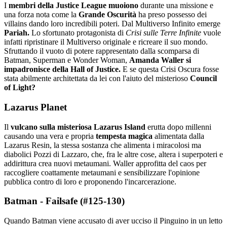
I
membri della Justice League muoiono
durante una missione e
una forza nota come la
Grande Oscurità
ha preso possesso dei
villains dando loro incredibili poteri. Dal Multiverso Infinito emerge
Pariah.
Lo sfortunato protagonista di
Crisi sulle Terre Infinite
vuole
infatti ripristinare il Multiverso originale e ricreare il suo mondo.
Sfruttando il vuoto di potere rappresentato dalla scomparsa di
Batman, Superman e Wonder Woman,
Amanda Waller si
impadronisce della Hall of Justice.
E se questa Crisi Oscura fosse
stata abilmente architettata da lei con l'aiuto del misterioso
Council
of Light?
Lazarus Planet
Il
vulcano sulla misteriosa Lazarus Island
erutta dopo millenni
causando una vera e propria
tempesta magica
alimentata dalla
Lazarus Resin, la stessa sostanza che alimenta i miracolosi ma
diabolici Pozzi di Lazzaro, che, fra le altre cose, altera i superpoteri e
addirittura crea nuovi metaumani. Waller approfitta del caos per
raccogliere coattamente metaumani e sensibilizzare l'opinione
pubblica contro di loro e proponendo l'incarcerazione.
Batman - Failsafe (#125-130)
Quando Batman viene accusato di aver ucciso il Pinguino in un letto