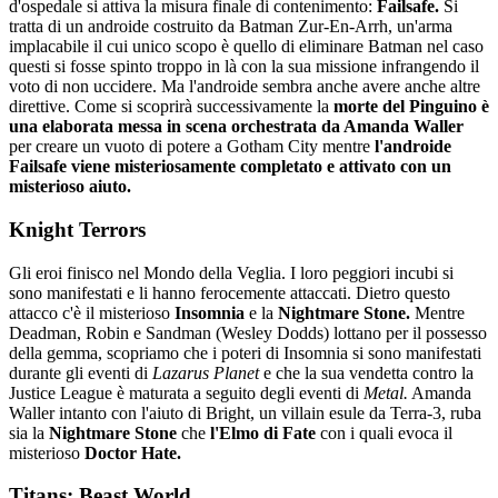
d'ospedale si attiva la misura finale di contenimento:
Failsafe.
Si
tratta di un androide costruito da Batman Zur-En-Arrh, un'arma
implacabile il cui unico scopo è quello di eliminare Batman nel caso
questi si fosse spinto troppo in là con la sua missione infrangendo il
voto di non uccidere. Ma l'androide sembra anche avere anche altre
direttive. Come si scoprirà successivamente la
morte del Pinguino è
una elaborata messa in scena orchestrata da Amanda Waller
per creare un vuoto di potere a Gotham City mentre
l'androide
Failsafe viene misteriosamente completato e attivato con un
misterioso aiuto.
Knight Terrors
Gli eroi finisco nel Mondo della Veglia. I loro peggiori incubi si
sono manifestati e li hanno ferocemente attaccati. Dietro questo
attacco c'è il misterioso
Insomnia
e la
Nightmare Stone.
Mentre
Deadman, Robin e Sandman (Wesley Dodds) lottano per il possesso
della gemma, scopriamo che i poteri di Insomnia si sono manifestati
durante gli eventi di
Lazarus Planet
e che la sua vendetta contro la
Justice League è maturata a seguito degli eventi di
Metal.
Amanda
Waller intanto con l'aiuto di Bright, un villain esule da Terra-3, ruba
sia la
Nightmare Stone
che
l'Elmo di Fate
con i quali evoca il
misterioso
Doctor Hate.
Titans: Beast World