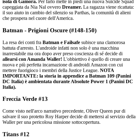
isola di Gamora.
Per farlo mette in piedi una nuova Suicide Squad
capeggiata da Nia Nal ovvero
Dreamer.
La ragazza viene ricattata:
il suo aiuto in cambio del silenzio su Parthas, la comunità di alieni
che prospera nel cuore dell'America.
Batman - Prigioni Oscure (#148-150)
La resa dei conti fra
Batman e Failsafe
subisce una clamorosa
battuta d'arresto. L'androide infatti non solo è una macchina
inarrestabile ma ora dopo aver preso coscienza di sé decide di
allearsi con Amanda Waller!
L'obbiettivo è quello di creare una
nuova e più perfetta incarnazione di androidi Amazon con cui
mettere fuorigioco i membri della Justice League.
NOTA
IMPORTANTE: la storia in appendice a Batman 109 (Panini
DC Italia) è ambientata durante Absolute Power 1 (Panini DC
Italia).
Freccia Verde #13
Come visto nell'arco narrativo precedente, Oliver Queen pur di
salvare il suo protetto Roy Harper decide di mettersi al servizio della
Waller per una pericolosa missione sottocopertura.
Titans #12