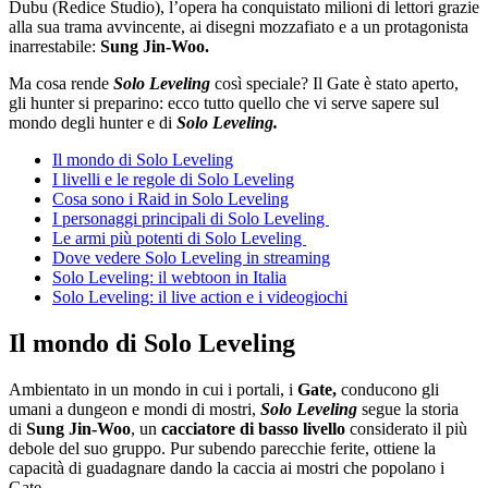
Dubu (Redice Studio), l’opera ha conquistato milioni di lettori grazie
alla sua trama avvincente, ai disegni mozzafiato e a un protagonista
inarrestabile:
Sung Jin-Woo.
Ma cosa rende
Solo Leveling
così speciale? Il Gate è stato aperto,
gli hunter si preparino: ecco tutto quello che vi serve sapere sul
mondo degli hunter e di
Solo Leveling.
Il mondo di Solo Leveling
I livelli e le regole di Solo Leveling
Cosa sono i Raid in Solo Leveling
I personaggi principali di Solo Leveling
Le armi più potenti di Solo Leveling
Dove vedere Solo Leveling in streaming
Solo Leveling: il webtoon in Italia
Solo Leveling: il live action e i videogiochi
Il mondo di Solo Leveling
Ambientato in un mondo in cui i portali, i
Gate,
conducono gli
umani a dungeon e mondi di mostri,
Solo Leveling
segue la storia
di
Sung Jin-Woo
, un
cacciatore di basso livello
considerato il più
debole del suo gruppo. Pur subendo parecchie ferite, ottiene la
capacità di guadagnare dando la caccia ai mostri che popolano i
Gate.