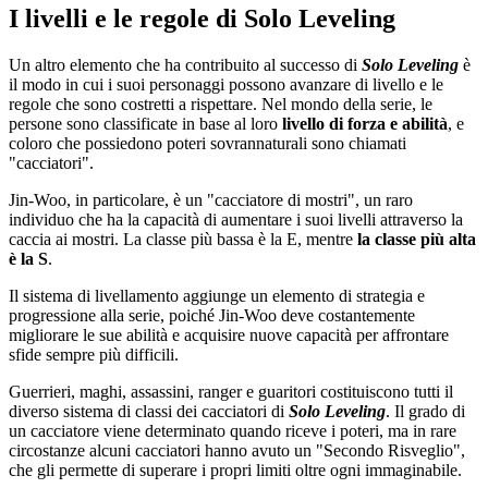
I livelli e le regole di Solo Leveling
Un altro elemento che ha contribuito al successo di
Solo Leveling
è
il modo in cui i suoi personaggi possono avanzare di livello e le
regole che sono costretti a rispettare. Nel mondo della serie, le
persone sono classificate in base al loro
livello di forza e abilità
, e
coloro che possiedono poteri sovrannaturali sono chiamati
"cacciatori".
Jin-Woo, in particolare, è un "cacciatore di mostri", un raro
individuo che ha la capacità di aumentare i suoi livelli attraverso la
caccia ai mostri. La classe più bassa è la E, mentre
la classe più alta
è la S
.
Il sistema di livellamento aggiunge un elemento di strategia e
progressione alla serie, poiché Jin-Woo deve costantemente
migliorare le sue abilità e acquisire nuove capacità per affrontare
sfide sempre più difficili.
Guerrieri, maghi, assassini, ranger e guaritori costituiscono tutti il ​​
diverso sistema di classi dei cacciatori di
Solo Leveling
. Il grado di
un cacciatore viene determinato quando riceve i poteri, ma in rare
circostanze alcuni cacciatori hanno avuto un "Secondo Risveglio",
che gli permette di superare i propri limiti oltre ogni immaginabile.