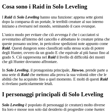
Cosa sono i Raid in Solo Leveling
I
Raid
di
Solo Leveling
hanno una funzione: appena sette giorni
dopo la comparsa di un portale, le terribili creature al suo interno
iniziano a riversarsi nel mondo, seminando il caos ovunque.
L'unico modo per evitare che ciò avvenga è che i cacciatori si
avventurino all'interno del cancello e abbattano le creature prima che
queste possano uscirne, in pericolose spedizioni note appunto come
Raid
. Questi dungeon sono classificati sulla stessa scala di potere
degli Hunter, ovvero da un grado E che equivale al più basso fino al
grado S. Ciò rappresenta nel
Raid
il livello di difficoltà dei mostri
che gli Hunter dovranno affrontare.
In
Solo Leveling
, il protagonista principale,
Jinwoo
, prende parte a
una serie di
Raid
che mettono alla prova la sua volontà oltre che le
abilità che ha acquisito fino a quel momento. E molti di questi
Raid
si rivelano particolarmente letali.
I personaggi principali di Solo Leveling
Solo Leveling
è popolato di personaggi (e creature) molto diverse
fra loro e mosse non solo dal desiderio di progredire come
hunter.