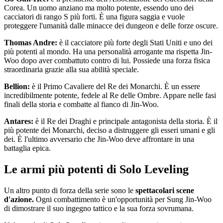
Corea. Un uomo anziano ma molto potente, essendo uno dei
cacciatori di rango S più forti. È una figura saggia e vuole
proteggere l'umanità dalle minacce dei dungeon e delle forze oscure.
Thomas Andre:
è il cacciatore più
forte degli Stati Uniti e uno dei
più potenti al mondo. Ha una personalità arrogante ma rispetta Jin-
Woo dopo aver combattuto contro di lui. Possiede una forza fisica
straordinaria grazie alla sua abilità speciale.
Bellion:
è il Primo Cavaliere del Re dei Monarchi. È un essere
incredibilmente potente, fedele al Re delle Ombre. Appare nelle fasi
finali della storia e combatte al fianco di Jin-Woo.
Antares:
è il
Re dei Draghi e principale antagonista della storia. È il
più potente dei Monarchi, deciso a distruggere gli esseri umani e gli
dei. È l'ultimo avversario che Jin-Woo deve affrontare in una
battaglia epica.
Le armi più potenti di Solo Leveling
Un altro punto di forza della serie sono le
spettacolari scene
d'azione.
Ogni combattimento è un'opportunità per Sung Jin-Woo
di dimostrare il suo ingegno tattico e la sua forza sovrumana.