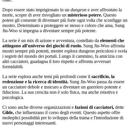
Dopo essere stato imprigionato in un
dungeon
e aver affrontato la
morte, scopre di aver risvegliato un
misterioso potere.
Questo
potere gli consente di diventare più forte ogni volta che sconfigge un
mostro. Determinato a proteggere se stesso e coloro che ama, Sung
Jin-Woo si impegna a diventare sempre più potente.
La serie è un mix di azione e avventura, costellato da
elementi che
attingono all'universo dei giochi di ruolo.
Sung Jin-Woo affronta
mostri sempre più potenti, mentre esplora dungeon pericolosi e svela
i segreti del mondo dei portali. Lungo il cammino, fa amicizia con
altri cacciatori, guadagna il loro rispetto e affronta avversari
formidabili.
La serie esplora anche temi più profondi come il
sacrificio, la
redenzione e la ricerca di identità.
Sung Jin-Woo passa da essere
un cacciatore debole e insicuro a diventare un guerriero potente e
fiducioso. La sua crescita non è solo fisica, ma anche emotiva e
psicologica.
Ci sono anche diverse organizzazioni e
fazioni di cacciatori,
dette
Gilde,
che influenzano il corso degli eventi. Questo aspetto offre
molteplici possibilità per lo sviluppo della trama e l'introduzione di
nuovi personaggi interessanti.