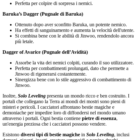
Perfetta per colpire di sorpresa i nemici.
Baruka’s Dagger (Pugnale di Baruka)
Ottenuto dopo aver sconfitto Baruka, un potente nemico.
Ha effetti di sanguinamento e aumenta la velocità dell'utente.
Si combina bene con le abilità di Jinwoo, rendendolo ancora
più letale.
Dagger of Avarice (Pugnale dell’Avidità)
Assorbe la vita dei nemici colpiti, curando il suo utilizzatore.
Perfetta per combattimenti prolungati, dato che permette a
Jinwoo di rigenerarsi costantemente.
Sinergizza bene con lo stile aggressivo di combattimento di
Jinwoo.
Inoltre,
Solo Leveling
presenta un mondo ricco e ben costruito. I
portali che collegano la Terra ai mondi dei mostri sono pieni di
misteri e pericoli. I cacciatori affrontano bestie magiche e
demoniache per impedire loro di diffondersi nel mondo umano
attraverso i portali. Ogni bestia contiene
pietre di essenza
,
un'energia preziosa che i cacciatori possono vendere.
Esistono
diversi tipi di bestie magiche
in
Solo Leveling
, inclusi