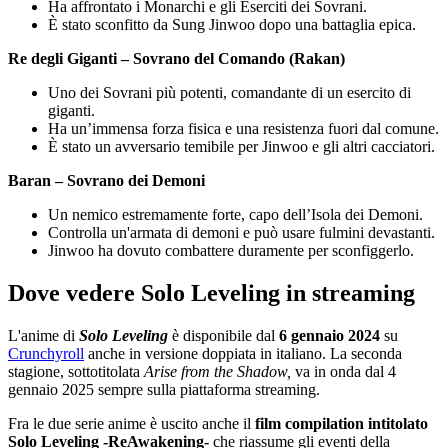
Ha affrontato i Monarchi e gli Eserciti dei Sovrani.
È stato sconfitto da Sung Jinwoo dopo una battaglia epica.
Re degli Giganti – Sovrano del Comando (Rakan)
Uno dei Sovrani più potenti, comandante di un esercito di
giganti.
Ha un’immensa forza fisica e una resistenza fuori dal comune.
È stato un avversario temibile per Jinwoo e gli altri cacciatori.
Baran – Sovrano dei Demoni
Un nemico estremamente forte, capo dell’Isola dei Demoni.
Controlla un'armata di demoni e può usare fulmini devastanti.
Jinwoo ha dovuto combattere duramente per sconfiggerlo.
Dove vedere Solo Leveling in streaming
L'anime di
Solo Leveling
è disponibile dal
6 gennaio 2024
su
Crunchyroll
anche in versione doppiata in italiano. La seconda
stagione, sottotitolata
Arise from the Shadow,
va in onda dal 4
gennaio 2025 sempre sulla piattaforma streaming.
Fra le due serie anime è uscito anche il
film compilation intitolato
Solo Leveling -ReAwakening-
che riassume gli eventi della