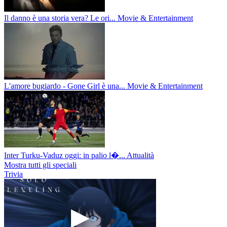
Il danno è una storia vera? Le ori...
Movie & Entertainment
L'amore bugiardo - Gone Girl è una...
Movie & Entertainment
Inter Turku-Vaduz oggi: in palio l�...
Attualità
Mostra tutti gli speciali
Trivia