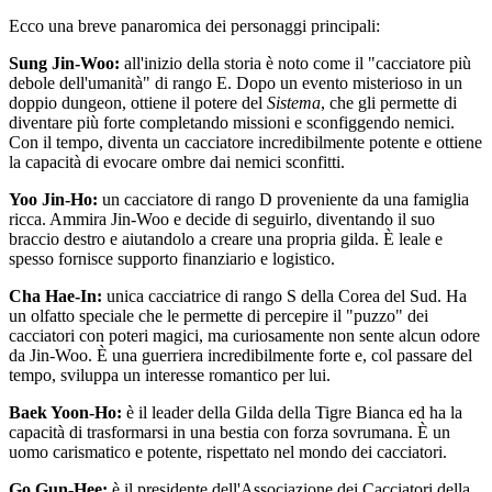
Ecco una breve panaromica dei personaggi principali:
Sung Jin-Woo:
all'inizio della storia è noto come il "cacciatore più
debole dell'umanità" di rango E. Dopo un evento misterioso in un
doppio dungeon, ottiene il potere del
Sistema
, che gli permette di
diventare più forte completando missioni e sconfiggendo nemici.
Con il tempo, diventa un cacciatore incredibilmente potente e ottiene
la capacità di evocare ombre dai nemici sconfitti.
Yoo Jin-Ho:
un cacciatore di rango D proveniente da una famiglia
ricca. Ammira Jin-Woo e decide di seguirlo, diventando il suo
braccio destro e aiutandolo a creare una propria gilda. È leale e
spesso fornisce supporto finanziario e logistico.
Cha Hae-In:
unica cacciatrice di rango S della Corea del Sud. Ha
un olfatto speciale che le permette di percepire il "puzzo" dei
cacciatori con poteri magici, ma curiosamente non sente alcun odore
da Jin-Woo. È una guerriera incredibilmente forte e, col passare del
tempo, sviluppa un interesse romantico per lui.
Baek Yoon-Ho:
è il leader della Gilda della Tigre Bianca ed ha la
capacità di trasformarsi in una bestia con forza sovrumana. È un
uomo carismatico e potente, rispettato nel mondo dei cacciatori.
Go Gun-Hee:
è il presidente dell'Associazione dei Cacciatori della