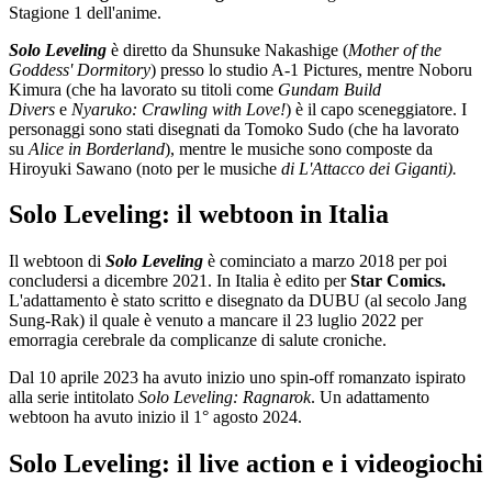
Stagione 1 dell'anime.
Solo Leveling
è diretto da Shunsuke Nakashige (
Mother of the
Goddess' Dormitory
) presso lo studio A-1 Pictures, mentre Noboru
Kimura (che ha lavorato su titoli come
Gundam Build
Divers
e
Nyaruko: Crawling with Love!
) è il capo sceneggiatore. I
personaggi sono stati disegnati da Tomoko Sudo (che ha lavorato
su
Alice in Borderland
), mentre le musiche sono composte da
Hiroyuki Sawano (noto per le musiche
di L'Attacco dei Giganti).
Solo Leveling: il webtoon in Italia
Il webtoon di
Solo Leveling
è cominciato a marzo 2018 per poi
concludersi a dicembre 2021. In Italia è edito per
Star Comics.
L'adattamento è stato scritto e disegnato da DUBU (al secolo Jang
Sung-Rak) il quale è venuto a mancare il 23 luglio 2022 per
emorragia cerebrale da complicanze di salute croniche.
Dal 10 aprile 2023 ha avuto inizio uno spin-off romanzato ispirato
alla serie intitolato
Solo Leveling: Ragnarok
. Un adattamento
webtoon ha avuto inizio il 1° agosto 2024.
Solo Leveling: il live action e i videogiochi