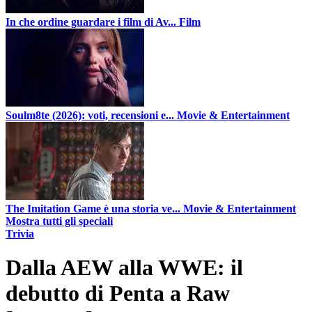
In che ordine guardare i film di Av...
Film
Soulm8te (2026): voti, recensioni e...
Movie & Entertainment
The Imitation Game è una storia ve...
Movie & Entertainment
Mostra tutti gli speciali
Trivia
Dalla AEW alla WWE: il
debutto di Penta a Raw