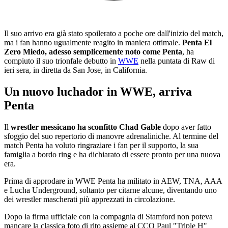
Il suo arrivo era già stato spoilerato a poche ore dall'inizio del match,
ma i fan hanno ugualmente reagito in maniera ottimale.
Penta El
Zero Miedo, adesso semplicemente noto come Penta
, ha
compiuto il suo trionfale debutto in
WWE
nella puntata di Raw di
ieri sera, in diretta da San Jose, in California.
Un nuovo luchador in WWE, arriva
Penta
Il
wrestler messicano ha sconfitto Chad Gable
dopo aver fatto
sfoggio del suo repertorio di manovre adrenaliniche. Al termine del
match Penta ha voluto ringraziare i fan per il supporto, la sua
famiglia a bordo ring e ha dichiarato di essere pronto per una nuova
era.
Prima di approdare in WWE Penta ha militato in AEW, TNA, AAA
e Lucha Underground, soltanto per citarne alcune, diventando uno
dei wrestler mascherati più apprezzati in circolazione.
Dopo la firma ufficiale con la compagnia di Stamford non poteva
mancare la classica foto di rito assieme al CCO Paul "Triple H"