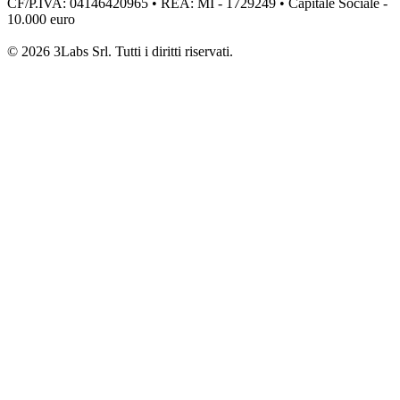
CF/P.IVA: 04146420965 • REA: MI - 1729249 • Capitale Sociale -
10.000 euro
© 2026 3Labs Srl. Tutti i diritti riservati.