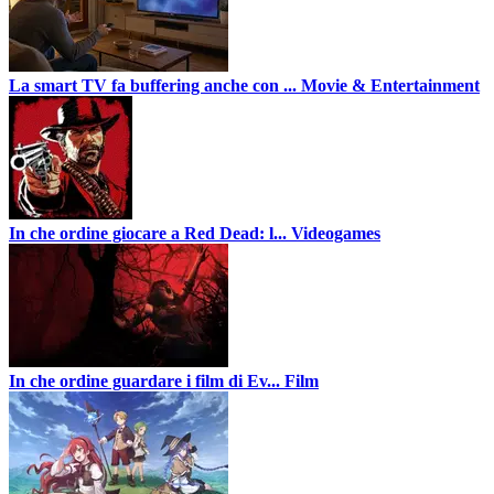
La smart TV fa buffering anche con ...
Movie & Entertainment
In che ordine giocare a Red Dead: l...
Videogames
In che ordine guardare i film di Ev...
Film