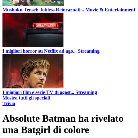
Mushoku Tensei: Jobless Reincarnati...
Movie & Entertainment
I migliori horror su Netflix ad ago...
Streaming
I migliori film e serie TV di agost...
Streaming
Mostra tutti gli speciali
Trivia
Absolute Batman ha rivelato
una Batgirl di colore