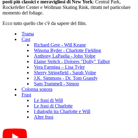
posti più classici e meravigliosi di New York
: Central Park,
Rockefeller Center e Wollman Skating Rink, ritratti nel particolare
momento del foliage.
Ecco tutto quello che c'è da sapere del film.
Trama
Cast
Richard Gere - Will Keane
Winona Ryder - Charlotte Fielding
Anthony LaPaglia - John Volpe
Elaine Stritch - Dolores "Dolly" Talbot
Vera Farmiga – Lisa Tyler
Sherry Stringfield - Sarah Volpe
J.K. Simmons - Dr. Tom Grandy
Sam Trammell - Simon
Colonna sonora
Frasi
Le frasi di Will
Le frasi di Charlotte
I dialoghi tra Charlotte e Will
Altre frasi