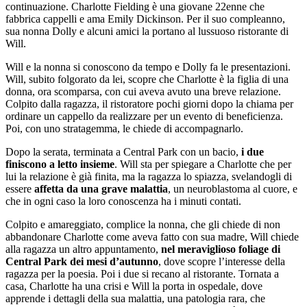
continuazione. Charlotte Fielding è una giovane 22enne che
fabbrica cappelli e ama Emily Dickinson. Per il suo compleanno,
sua nonna Dolly e alcuni amici la portano al lussuoso ristorante di
Will.
Will e la nonna si conoscono da tempo e Dolly fa le presentazioni.
Will, subito folgorato da lei, scopre che Charlotte è la figlia di una
donna, ora scomparsa, con cui aveva avuto una breve relazione.
Colpito dalla ragazza, il ristoratore pochi giorni dopo la chiama per
ordinare un cappello da realizzare per un evento di beneficienza.
Poi, con uno stratagemma, le chiede di accompagnarlo.
Dopo la serata, terminata a Central Park con un bacio,
i due
finiscono a letto insieme
. Will sta per spiegare a Charlotte che per
lui la relazione è già finita, ma la ragazza lo spiazza, svelandogli di
essere
affetta da una grave malattia
, un neuroblastoma al cuore, e
che in ogni caso la loro conoscenza ha i minuti contati.
Colpito e amareggiato, complice la nonna, che gli chiede di non
abbandonare Charlotte come aveva fatto con sua madre, Will chiede
alla ragazza un altro appuntamento,
nel meraviglioso foliage di
Central Park dei mesi d’autunno
, dove scopre l’interesse della
ragazza per la poesia. Poi i due si recano al ristorante. Tornata a
casa, Charlotte ha una crisi e Will la porta in ospedale, dove
apprende i dettagli della sua malattia, una patologia rara, che