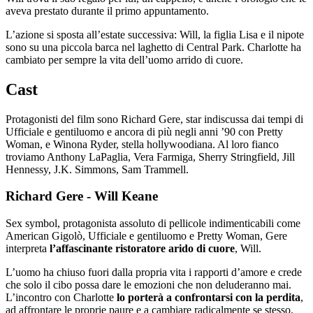
aveva prestato durante il primo appuntamento.
L’azione si sposta all’estate successiva: Will, la figlia Lisa e il nipote
sono su una piccola barca nel laghetto di Central Park. Charlotte ha
cambiato per sempre la vita dell’uomo arrido di cuore.
Cast
Protagonisti del film sono Richard Gere, star indiscussa dai tempi di
Ufficiale e gentiluomo e ancora di più negli anni ’90 con Pretty
Woman, e Winona Ryder, stella hollywoodiana. Al loro fianco
troviamo Anthony LaPaglia, Vera Farmiga, Sherry Stringfield, Jill
Hennessy, J.K. Simmons, Sam Trammell.
Richard Gere - Will Keane
Sex symbol, protagonista assoluto di pellicole indimenticabili come
American Gigolò, Ufficiale e gentiluomo e Pretty Woman, Gere
interpreta
l’affascinante ristoratore arido di cuore
, Will.
L’uomo ha chiuso fuori dalla propria vita i rapporti d’amore e crede
che solo il cibo possa dare le emozioni che non deluderanno mai.
L’incontro con Charlotte
lo porterà a confrontarsi con la perdita
,
ad affrontare le proprie paure e a cambiare radicalmente se stesso.