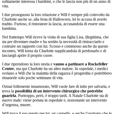
solitamente interessa i bambini, e che le lascia non più di un anno di
vita.
I due proseguono la loro relazione e Will è sempre più coinvolto da
Charlotte anche se, alla festa di Halloween, lei lo accusa di averlo
tradito. Furioso, il ristoratore la lascia, accusandola di essere una
bambina.
Nel frattempo Will riceve la visita di sua figlia Lisa, illegittima, che
sta per diventare madre e ha sentito la necessità di rintracciarlo e
costruire un rapporto con lui. Scosso e commosso anche da questo
incontro, Will torna da Charlotte supplicandola di perdonarlo e di
lasciargli aprire il proprio cuore.
I due riprendono la loro storia e
vanno a pattinare a Rockefeller
Center
, ma qui Charlotte ha un altro malore. In ospedale, i medici
svelano a Will che la malattia della ragazza è progredita e potrebbero
rimanerle solo poche settimane di vita.
Ormai follemente innamorato, Will vuole fare di tutto per salvarla, e
trova la
possibilità di un intervento chirurgico che potrebbe
guarirla
. Purtroppo, però, è troppo tardi. A Natale Charlotte sta di
nuovo male: viene portata in ospedale e, nonostante un intervento
d’urgenza, muore.
Will trova il suo regalo per lui, un cappello, e anche l’orologio che le