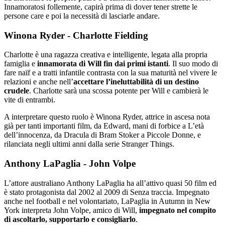
Innamoratosi follemente, capirà prima di dover tener strette le
persone care e poi la necessità di lasciarle andare.
Winona Ryder - Charlotte Fielding
Charlotte è una ragazza creativa e intelligente, legata alla propria
famiglia e
innamorata di Will fin dai primi istanti
. Il suo modo di
fare naïf e a tratti infantile contrasta con la sua maturità nel vivere le
relazioni e anche nell’
accettare l’ineluttabilità di un destino
crudele
. Charlotte sarà una scossa potente per Will e cambierà le
vite di entrambi.
A interpretare questo ruolo è Winona Ryder, attrice in ascesa nota
già per tanti importanti film, da Edward, mani di forbice a L’età
dell’innocenza, da Dracula di Bram Stoker a Piccole Donne, e
rilanciata negli ultimi anni dalla serie Stranger Things.
Anthony LaPaglia - John Volpe
L’attore australiano Anthony LaPaglia ha all’attivo quasi 50 film ed
è stato protagonista dal 2002 al 2009 di Senza traccia. Impegnato
anche nel football e nel volontariato, LaPaglia in Autumn in New
York interpreta John Volpe, amico di Will,
impegnato nel compito
di ascoltarlo, supportarlo e consigliarlo
.