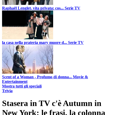
Raphaël Lenglet, vita privata: cos...
Serie TV
la casa nella prateria mary muore d...
Serie TV
Scent of a Woman - Profumo di donna...
Movie &
Entertainment
Mostra tutti gli speciali
Trivia
Stasera in TV c'è Autumn in
New York: le frasi, la colonna