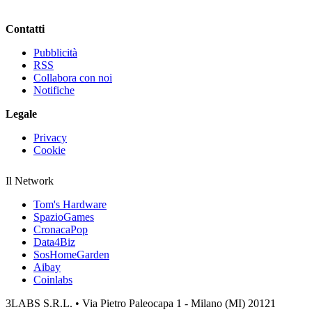
Contatti
Pubblicità
RSS
Collabora con noi
Notifiche
Legale
Privacy
Cookie
Il Network
Tom's Hardware
SpazioGames
CronacaPop
Data4Biz
SosHomeGarden
Aibay
Coinlabs
3LABS S.R.L. • Via Pietro Paleocapa 1 - Milano (MI) 20121