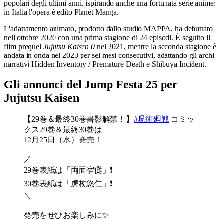
popolari degli ultimi anni, ispirando anche una fortunata serie anime:
in Italia l'opera è edito Planet Manga.
L'adattamento animato, prodotto dallo studio MAPPA, ha debuttato
nell'ottobre 2020 con una prima stagione di 24 episodi. È seguito il
film prequel
Jujutsu Kaisen 0
nel 2021, mentre la seconda stagione è
andata in onda nel 2023 per sei mesi consecutivi, adattando gli archi
narrativi Hidden Inventory / Premature Death e Shibuya Incident.
Gli annunci del Jump Festa 25 per
Jujutsu Kaisen
【29巻＆最終30巻書影解禁！】
#呪術廻戦
コミッ
クス29巻＆最終30巻は
12月25日（水）発売！
／
29巻表紙は「両面宿儺」❗️
30巻表紙は「虎杖悠仁」❗️
＼
発売をぜひお楽しみに✨