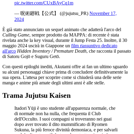
pic.twitter.com/CUxBAyCq1m
— 呪術廻戦【公式】 (@jujutsu_PR)
November 17,
2024
È già stato annunciato un sequel animato che adatterà l'arco del
Culling Game
, sempre prodotto da MAPPA: di recente è stata
rivelata anche la key visual, durante il Jump Festa 25. Inoltre, il 30
maggio 2024 uscirà in Giappone un
film riassuntivo dedicato
all'arco
Hidden Inventory / Premature Death
, che racconta il passato
di Satoru Gojō e Suguru Getō.
Con questi epiloghi inediti, Akutami offre ai fan un ultimo sguardo
su alcuni personaggi chiave prima di concludere definitivamente la
sua opera. L'attesa per scoprire come si chiuderà una delle serie
manga e anime più amate degli ultimi anni è alle stelle.
Trama Jujutsu Kaisen
Itadori Yūji è uno studente all'apparenza normale, che
di normale non ha nulla, che frequenta il Club
dell'Occulto. I suoi compagni si troveranno nei guai
dopo aver trovato il dito mummificato di Ryomen
Sukuna, la più feroce divinità demoniaca, e per salvarli