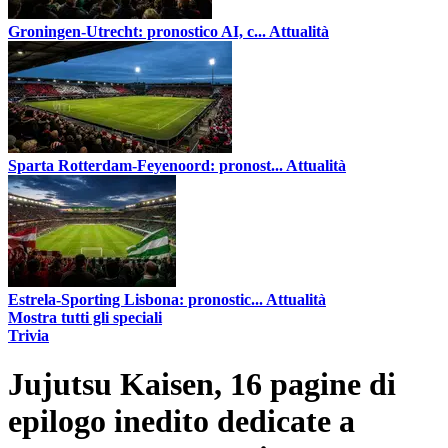
Groningen-Utrecht: pronostico AI, c...
Attualità
Sparta Rotterdam-Feyenoord: pronost...
Attualità
Estrela-Sporting Lisbona: pronostic...
Attualità
Mostra tutti gli speciali
Trivia
Jujutsu Kaisen, 16 pagine di
epilogo inedito dedicate a