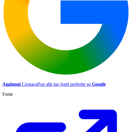
Aggiungi
CronacaPop alle tue fonti preferite su
Google
Fonte