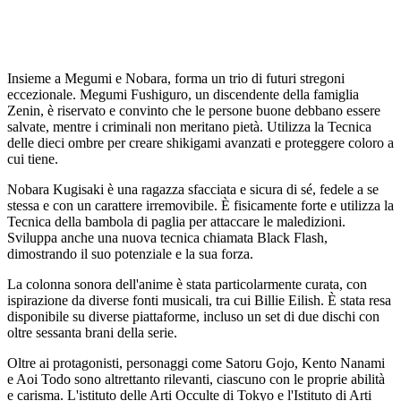
Insieme a Megumi e Nobara, forma un trio di futuri stregoni
eccezionale. Megumi Fushiguro, un discendente della famiglia
Zenin, è riservato e convinto che le persone buone debbano essere
salvate, mentre i criminali non meritano pietà. Utilizza la Tecnica
delle dieci ombre per creare shikigami avanzati e proteggere coloro a
cui tiene.
Nobara Kugisaki è una ragazza sfacciata e sicura di sé, fedele a se
stessa e con un carattere irremovibile. È fisicamente forte e utilizza la
Tecnica della bambola di paglia per attaccare le maledizioni.
Sviluppa anche una nuova tecnica chiamata Black Flash,
dimostrando il suo potenziale e la sua forza.
La colonna sonora dell'anime è stata particolarmente curata, con
ispirazione da diverse fonti musicali, tra cui Billie Eilish. È stata resa
disponibile su diverse piattaforme, incluso un set di due dischi con
oltre sessanta brani della serie.
Oltre ai protagonisti, personaggi come Satoru Gojo, Kento Nanami
e Aoi Todo sono altrettanto rilevanti, ciascuno con le proprie abilità
e carisma. L'istituto delle Arti Occulte di Tokyo e l'Istituto di Arti