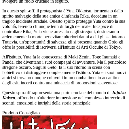
svolgere un ruolo cruciale in seguito.
In questo spin-off, il protagonista è Yuta Okkotsu, tormentato dallo
spirito malvagio della sua amica d'infanzia Rika, deceduta in un
tragico incidente stradale. Questo spirito protegge Yuta contro la sua
volontà, ferendo chiunque tenti di fargli del male. Incapace di
controllare Rika, Yuta viene arrestato dagli stregoni, desiderando
ardentemente la morte per evitare ulteriori danni a chi gli sta intorno.
Tuttavia, un'opportunità di salvezza gli si presenta quando Gojo gli
offre la possibilità di iscriversi all'Istituto di Arti Occulte di Tokyo.
All'istituto, Yuta fa la conoscenza di Maki Zenin, Toge Inumaki e
Panda, che diventano i suoi compagni di avventure. Ma il pericoloso
stregone oscuro, Suguru Geto, fa il suo ritorno in scena con
l'obiettivo di distruggere completamente l'istituto. Yuta e i suoi nuovi
amici si trovano dunque coinvolti in un combattimento accanito e
dagli esiti incerti contro una minaccia di proporzioni spaventose.
Questo spin-off rappresenta una parte cruciale del mondo di
Jujutsu
Kaisen
, offrendo un'ulteriore immersione nel complesso intreccio di
scontri, emozioni e intrighi della storia principale.
Prodotto Consigliato