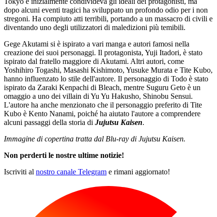
Tokyo e inizialmente condivideva gli ideali dei protagonisti, ma
dopo alcuni eventi tragici ha sviluppato un profondo odio per i non
stregoni. Ha compiuto atti terribili, portando a un massacro di civili e
diventando uno degli utilizzatori di maledizioni più temibili.
Gege Akutami si è ispirato a vari manga e autori famosi nella
creazione dei suoi personaggi. Il protagonista, Yuji Itadori, è stato
ispirato dal fratello maggiore di Akutami. Altri autori, come
Yoshihiro Togashi, Masashi Kishimoto, Yusuke Murata e Tite Kubo,
hanno influenzato lo stile dell'autore. Il personaggio di Todo è stato
ispirato da Zaraki Kenpachi di Bleach, mentre Suguru Geto è un
omaggio a uno dei villain di Yu Yu Hakusho, Shinobu Sensui.
L'autore ha anche menzionato che il personaggio preferito di Tite
Kubo è Kento Nanami, poiché ha aiutato l'autore a comprendere
alcuni passaggi della storia di
Jujutsu Kaisen
.
Immagine di copertina tratta dal Blu-ray di Jujutsu Kaisen.
Non perderti le nostre ultime notizie!
Iscriviti al
nostro canale Telegram
e rimani aggiornato!