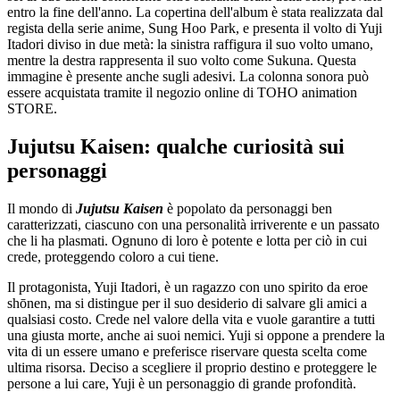
entro la fine dell'anno. La copertina dell'album è stata realizzata dal
regista della serie anime, Sung Hoo Park, e presenta il volto di Yuji
Itadori diviso in due metà: la sinistra raffigura il suo volto umano,
mentre la destra rappresenta il suo volto come Sukuna. Questa
immagine è presente anche sugli adesivi. La colonna sonora può
essere acquistata tramite il negozio online di TOHO animation
STORE.
Jujutsu Kaisen: qualche curiosità sui
personaggi
Il mondo di
Jujutsu Kaisen
è popolato da personaggi ben
caratterizzati, ciascuno con una personalità irriverente e un passato
che li ha plasmati. Ognuno di loro è potente e lotta per ciò in cui
crede, proteggendo coloro a cui tiene.
Il protagonista, Yuji Itadori, è un ragazzo con uno spirito da eroe
shōnen, ma si distingue per il suo desiderio di salvare gli amici a
qualsiasi costo. Crede nel valore della vita e vuole garantire a tutti
una giusta morte, anche ai suoi nemici. Yuji si oppone a prendere la
vita di un essere umano e preferisce riservare questa scelta come
ultima risorsa. Deciso a scegliere il proprio destino e proteggere le
persone a lui care, Yuji è un personaggio di grande profondità.