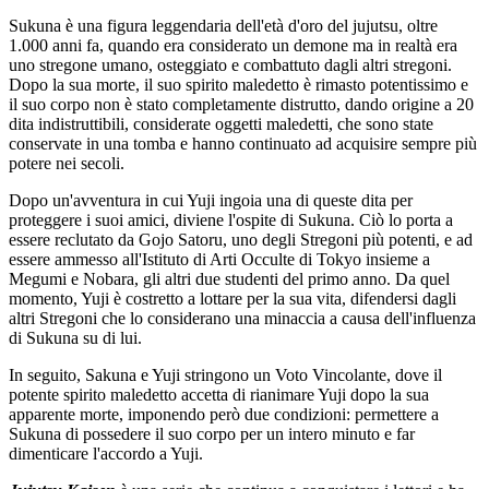
Sukuna è una figura leggendaria dell'età d'oro del jujutsu, oltre
1.000 anni fa, quando era considerato un demone ma in realtà era
uno stregone umano, osteggiato e combattuto dagli altri stregoni.
Dopo la sua morte, il suo spirito maledetto è rimasto potentissimo e
il suo corpo non è stato completamente distrutto, dando origine a 20
dita indistruttibili, considerate oggetti maledetti, che sono state
conservate in una tomba e hanno continuato ad acquisire sempre più
potere nei secoli.
Dopo un'avventura in cui Yuji ingoia una di queste dita per
proteggere i suoi amici, diviene l'ospite di Sukuna. Ciò lo porta a
essere reclutato da Gojo Satoru, uno degli Stregoni più potenti, e ad
essere ammesso all'Istituto di Arti Occulte di Tokyo insieme a
Megumi e Nobara, gli altri due studenti del primo anno. Da quel
momento, Yuji è costretto a lottare per la sua vita, difendersi dagli
altri Stregoni che lo considerano una minaccia a causa dell'influenza
di Sukuna su di lui.
In seguito, Sakuna e Yuji stringono un Voto Vincolante, dove il
potente spirito maledetto accetta di rianimare Yuji dopo la sua
apparente morte, imponendo però due condizioni: permettere a
Sukuna di possedere il suo corpo per un intero minuto e far
dimenticare l'accordo a Yuji.