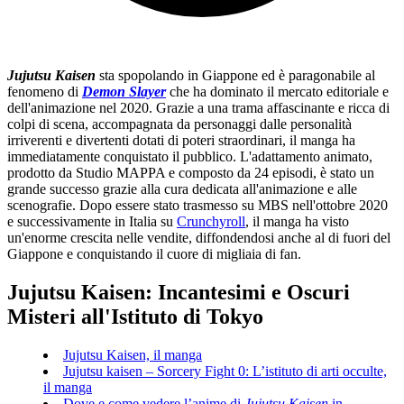
Jujutsu Kaisen
sta spopolando in Giappone ed è paragonabile al
fenomeno di
Demon Slayer
che ha dominato il mercato editoriale e
dell'animazione nel 2020. Grazie a una trama affascinante e ricca di
colpi di scena, accompagnata da personaggi dalle personalità
irriverenti e divertenti dotati di poteri straordinari, il manga ha
immediatamente conquistato il pubblico. L'adattamento animato,
prodotto da Studio MAPPA e composto da 24 episodi, è stato un
grande successo grazie alla cura dedicata all'animazione e alle
scenografie. Dopo essere stato trasmesso su MBS nell'ottobre 2020
e successivamente in Italia su
Crunchyroll
, il manga ha visto
un'enorme crescita nelle vendite, diffondendosi anche al di fuori del
Giappone e conquistando il cuore di migliaia di fan.
Jujutsu Kaisen: Incantesimi e Oscuri
Misteri all'Istituto di Tokyo
Jujutsu Kaisen, il manga
Jujutsu kaisen – Sorcery Fight 0: L’istituto di arti occulte,
il manga
Dove e come vedere l’anime di
Jujutsu Kaisen
in