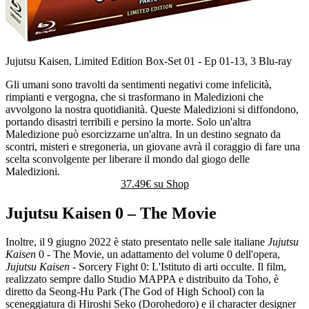
Jujutsu Kaisen, Limited Edition Box-Set 01 - Ep 01-13, 3 Blu-ray
Gli umani sono travolti da sentimenti negativi come infelicità,
rimpianti e vergogna, che si trasformano in Maledizioni che
avvolgono la nostra quotidianità. Queste Maledizioni si diffondono,
portando disastri terribili e persino la morte. Solo un'altra
Maledizione può esorcizzarne un'altra. In un destino segnato da
scontri, misteri e stregoneria, un giovane avrà il coraggio di fare una
scelta sconvolgente per liberare il mondo dal giogo delle
Maledizioni.
37.49€ su
Shop
Jujutsu Kaisen 0 – The Movie
Inoltre, il 9 giugno 2022 è stato presentato nelle sale italiane
Jujutsu
Kaisen
0 - The Movie, un adattamento del volume 0 dell'opera,
Jujutsu Kaisen
- Sorcery Fight 0: L'Istituto di arti occulte. Il film,
realizzato sempre dallo Studio MAPPA e distribuito da Toho, è
diretto da Seong-Hu Park (The God of High School) con la
sceneggiatura di Hiroshi Seko (Dorohedoro) e il character designer