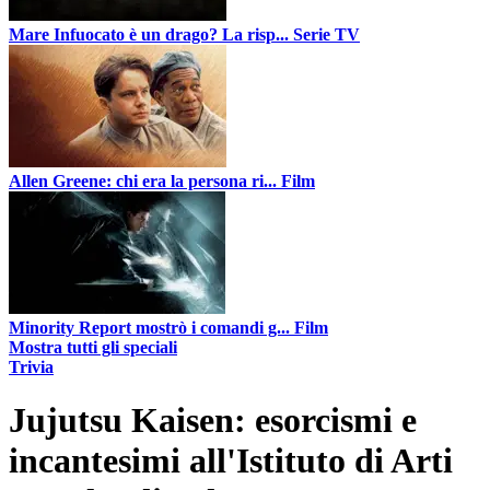
Mare Infuocato è un drago? La risp...
Serie TV
Allen Greene: chi era la persona ri...
Film
Minority Report mostrò i comandi g...
Film
Mostra tutti gli speciali
Trivia
Jujutsu Kaisen: esorcismi e
incantesimi all'Istituto di Arti