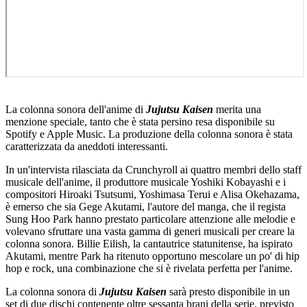
La colonna sonora dell'anime di
Jujutsu Kaisen
merita una
menzione speciale, tanto che è stata persino resa disponibile su
Spotify e Apple Music. La produzione della colonna sonora è stata
caratterizzata da aneddoti interessanti.
In un'intervista rilasciata da Crunchyroll ai quattro membri dello staff
musicale dell'anime, il produttore musicale Yoshiki Kobayashi e i
compositori Hiroaki Tsutsumi, Yoshimasa Terui e Alisa Okehazama,
è emerso che sia Gege Akutami, l'autore del manga, che il regista
Sung Hoo Park hanno prestato particolare attenzione alle melodie e
volevano sfruttare una vasta gamma di generi musicali per creare la
colonna sonora. Billie Eilish, la cantautrice statunitense, ha ispirato
Akutami, mentre Park ha ritenuto opportuno mescolare un po' di hip
hop e rock, una combinazione che si è rivelata perfetta per l'anime.
La colonna sonora di
Jujutsu Kaisen
sarà presto disponibile in un
set di due dischi contenente oltre sessanta brani della serie, previsto