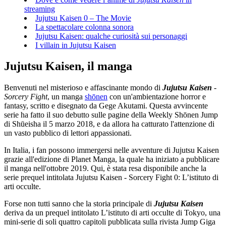
streaming
Jujutsu Kaisen 0 – The Movie
La spettacolare colonna sonora
Jujutsu Kaisen: qualche curiosità sui personaggi
I villain in Jujutsu Kaisen
Jujutsu Kaisen, il manga
Benvenuti nel misterioso e affascinante mondo di
Jujutsu Kaisen
-
Sorcery Fight
, un manga
shōnen
con un'ambientazione horror e
fantasy, scritto e disegnato da Gege Akutami. Questa avvincente
serie ha fatto il suo debutto sulle pagine della Weekly Shōnen Jump
di Shūeisha il 5 marzo 2018, e da allora ha catturato l'attenzione di
un vasto pubblico di lettori appassionati.
In Italia, i fan possono immergersi nelle avventure di Jujutsu Kaisen
grazie all'edizione di Planet Manga, la quale ha iniziato a pubblicare
il manga nell'ottobre 2019. Qui, è stata resa disponibile anche la
serie prequel intitolata Jujutsu Kaisen - Sorcery Fight 0: L’istituto di
arti occulte.
Forse non tutti sanno che la storia principale di
Jujutsu Kaisen
deriva da un prequel intitolato L’istituto di arti occulte di Tokyo, una
mini-serie di soli quattro capitoli pubblicata sulla rivista Jump Giga