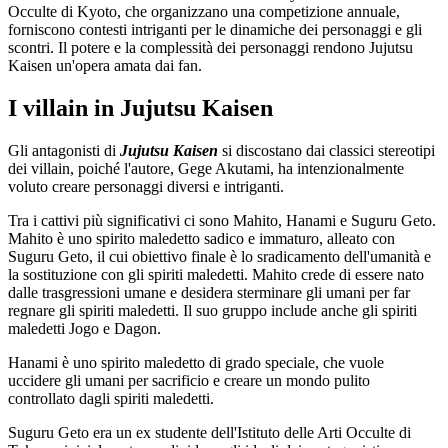
Occulte di Kyoto, che organizzano una competizione annuale,
forniscono contesti intriganti per le dinamiche dei personaggi e gli
scontri. Il potere e la complessità dei personaggi rendono Jujutsu
Kaisen un'opera amata dai fan.
I villain in Jujutsu Kaisen
Gli antagonisti di
Jujutsu Kaisen
si discostano dai classici stereotipi
dei villain, poiché l'autore, Gege Akutami, ha intenzionalmente
voluto creare personaggi diversi e intriganti.
Tra i cattivi più significativi ci sono Mahito, Hanami e Suguru Geto.
Mahito è uno spirito maledetto sadico e immaturo, alleato con
Suguru Geto, il cui obiettivo finale è lo sradicamento dell'umanità e
la sostituzione con gli spiriti maledetti. Mahito crede di essere nato
dalle trasgressioni umane e desidera sterminare gli umani per far
regnare gli spiriti maledetti. Il suo gruppo include anche gli spiriti
maledetti Jogo e Dagon.
Hanami è uno spirito maledetto di grado speciale, che vuole
uccidere gli umani per sacrificio e creare un mondo pulito
controllato dagli spiriti maledetti.
Suguru Geto era un ex studente dell'Istituto delle Arti Occulte di