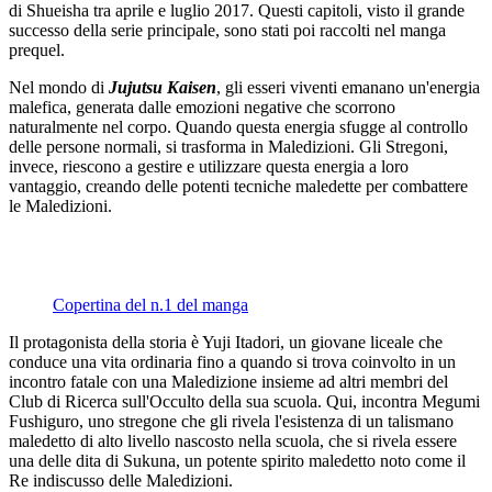
di Shueisha tra aprile e luglio 2017. Questi capitoli, visto il grande
successo della serie principale, sono stati poi raccolti nel manga
prequel.
Nel mondo di
Jujutsu Kaisen
, gli esseri viventi emanano un'energia
malefica, generata dalle emozioni negative che scorrono
naturalmente nel corpo. Quando questa energia sfugge al controllo
delle persone normali, si trasforma in Maledizioni. Gli Stregoni,
invece, riescono a gestire e utilizzare questa energia a loro
vantaggio, creando delle potenti tecniche maledette per combattere
le Maledizioni.
Copertina del n.1 del manga
Il protagonista della storia è Yuji Itadori, un giovane liceale che
conduce una vita ordinaria fino a quando si trova coinvolto in un
incontro fatale con una Maledizione insieme ad altri membri del
Club di Ricerca sull'Occulto della sua scuola. Qui, incontra Megumi
Fushiguro, uno stregone che gli rivela l'esistenza di un talismano
maledetto di alto livello nascosto nella scuola, che si rivela essere
una delle dita di Sukuna, un potente spirito maledetto noto come il
Re indiscusso delle Maledizioni.