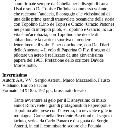
sono firmate sempre da Cabella per i disegni di Luca
Usai e sono De Topis e l'infinita scommessa volante,
che racconta l’audacia, il coraggio e le vicissitudini di
una delle prime grandi transvolate oceaniche della storia
con Topolino (Lino de Topis) e Orazio (Orazio Pistone)
nei panni di intrepidi piloti, e Topolino e Gancio in: La
vita è un'acrobazia, con Topolino che decide di
abbandonare la carriera sportiva e prendere
letteralmente il volo. E per concludere, con Dai Diari
delle Antenate – Il volo di Paperina O Fly, il sogno di
pilotare un aereo è realizzato da una giovanissima
papera del 1903. Prefazione dello scrittore Davide
Morosinotto.
Invernissimo
Autori: AA. VV., Sergio Asteriti, Marco Mazzarello, Fausto
Vitaliano, Enrico Faccini
Formato: 14X18.6, 192 pp., brossurato fresato
Tante avventure al gelo per il Disneyssimo di inizio
anno! Ritroverete i grandi protagonisti di Paperopoli e
Topolinia alle prese con l’inverno, tra nevicate e gite in
montagna. Come nella divertente Basettoni e il segreto
taciuto, scritta da Carlo Panaro e disegnata da Sergio
Asteriti, in cui il commissario scopre che Petunia