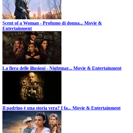
Scent of a Woman - Profumo di donna...
Movie &
Entertainment
La fiera delle illusioni - Nightmar...
Movie & Entertainment
Il padrino è una storia vera? I fa...
Movie & Entertainment