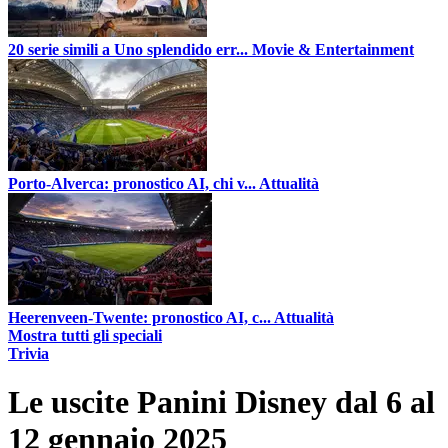
20 serie simili a Uno splendido err...
Movie & Entertainment
Porto-Alverca: pronostico AI, chi v...
Attualità
Heerenveen-Twente: pronostico AI, c...
Attualità
Mostra tutti gli speciali
Trivia
Le uscite Panini Disney dal 6 al
12 gennaio 2025