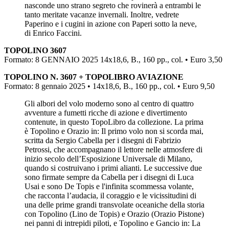
nasconde uno strano segreto che rovinerà a entrambi le
tanto meritate vacanze invernali. Inoltre, vedrete
Paperino e i cugini in azione con Paperi sotto la neve,
di Enrico Faccini.
TOPOLINO 3607
Formato: 8 GENNAIO 2025 14x18,6, B., 160 pp., col. • Euro 3,50
TOPOLINO N. 3607 + TOPOLIBRO AVIAZIONE
Formato: 8 gennaio 2025 • 14x18,6, B., 160 pp., col. • Euro 9,50
Gli albori del volo moderno sono al centro di quattro
avventure a fumetti ricche di azione e divertimento
contenute, in questo TopoLibro da collezione. La prima
è Topolino e Orazio in: Il primo volo non si scorda mai,
scritta da Sergio Cabella per i disegni di Fabrizio
Petrossi, che accompagnano il lettore nelle atmosfere di
inizio secolo dell’Esposizione Universale di Milano,
quando si costruivano i primi alianti. Le successive due
sono firmate sempre da Cabella per i disegni di Luca
Usai e sono De Topis e l'infinita scommessa volante,
che racconta l’audacia, il coraggio e le vicissitudini di
una delle prime grandi transvolate oceaniche della storia
con Topolino (Lino de Topis) e Orazio (Orazio Pistone)
nei panni di intrepidi piloti, e Topolino e Gancio in: La