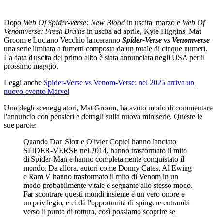
Dopo
Web Of Spider-verse: New Blood
in uscita marzo e
Web Of
Venomverse: Fresh Brains
in uscita ad aprile, Kyle Higgins, Mat
Groom e Luciano Vecchio lanceranno
Spider-Verse vs Venomverse
una serie limitata a fumetti composta da un totale di cinque numeri.
La data d'uscita del primo albo è stata annunciata negli USA per il
prossimo maggio.
Leggi anche
Spider-Verse vs Venom-Verse: nel 2025 arriva un
nuovo evento Marvel
Uno degli sceneggiatori, Mat Groom, ha avuto modo di commentare
l'annuncio con pensieri e dettagli sulla nuova miniserie. Queste le
sue parole:
Quando Dan Slott e Olivier Copiel hanno lanciato
SPIDER-VERSE nel 2014, hanno trasformato il mito
di Spider-Man e hanno completamente conquistato il
mondo. Da allora, autori come Donny Cates, Al Ewing
e Ram V hanno trasformato il mito di Venom in un
modo probabilmente vitale e segnante allo stesso modo.
Far scontrare questi mondi insieme è un vero onore e
un privilegio, e ci dà l'opportunità di spingere entrambi
verso il punto di rottura, così possiamo scoprire se