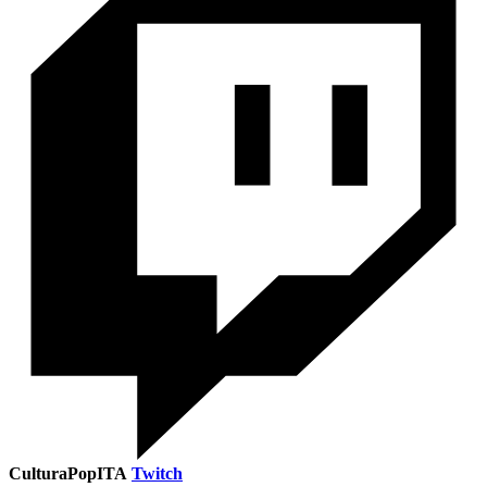
CulturaPopITA
Twitch