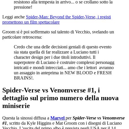
resistono alla tempesta in arrivo... o se crollano sotto la
pressione!
Leggi anche
Spider-Man: Beyond the Spider-Verse, i registi
promettono un film spettacolare
Groom si è poi soffermato sul talento di Vecchio, svelando un
particolare retroscena:
Credo che una delle decisioni geniali di questo evento
sia stata quella di far realizzare a Luciano tutti i
character design per i due titoli introduttivi. Il
superpotere di Luciano è costruire complessi personagg
intricatii e mondi intrecciati... amo che i lettori avranno
un assaggio in anteprima in NEW BLOOD e FRESH
BRAINS!.
Spider-Verse vs Venomverse #1, i
dettaglio sul primo numero della nuova
miniserie
Questa la sinossi diffusa a
Marvel
per
Spider-Verse vs Venomverse
#1
, scritto da Kyle Higgins e Mat Groom con i disegni di Luciano
Vecchio. L'uscita del primo albo è prevista negli USA per il 14