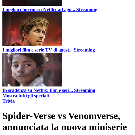
I migliori horror su Netflix ad ago...
Streaming
I migliori film e serie TV di agost...
Streaming
In scadenza su Netflix: film e seri...
Streaming
Mostra tutti gli speciali
Trivia
Spider-Verse vs Venomverse,
annunciata la nuova miniserie