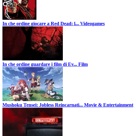
In che ordine giocare a Red Dead: l...
Videogames
In che ordine guardare i film di Ev...
Film
Mushoku Tensei: Jobless Reincarnati...
Movie & Entertainment