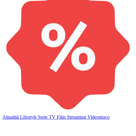
Attualità
Lifestyle
Serie TV
Film
Streaming
Videogioco