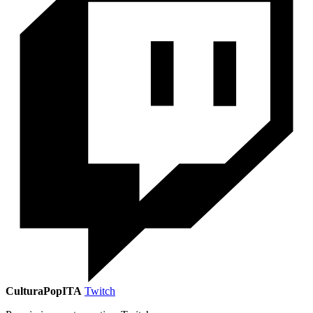
CulturaPopITA
Twitch