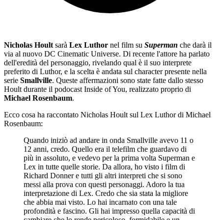
Nicholas Hoult
sarà
Lex Luthor
nel film su
Superman
che darà il
via al nuovo DC Cinematic Universe. Di recente l'attore ha parlato
dell'eredità del personaggio, rivelando qual è il suo interprete
preferito di Luthor, e la scelta è andata sul character presente nella
serie
Smallville
. Queste affermazioni sono state fatte dallo stesso
Hoult durante il podocast Inside of You, realizzato proprio di
Michael Rosenbaum
.
Ecco cosa ha raccontato Nicholas Hoult sul Lex Luthor di Michael
Rosenbaum:
Quando iniziò ad andare in onda Smallville avevo 11 o
12 anni, credo. Quello era il telefilm che guardavo di
più in assoluto, e vedevo per la prima volta Superman e
Lex in tutte quelle storie. Da allora, ho visto i film di
Richard Donner e tutti gli altri interpreti che si sono
messi alla prova con questi personaggi. Adoro la tua
interpretazione di Lex. Credo che sia stata la migliore
che abbia mai visto. Lo hai incarnato con una tale
profondità e fascino. Gli hai impresso quella capacità di
cambiare che lo rende pericoloso, formidabile e un