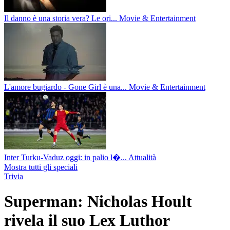
Il danno è una storia vera? Le ori...
Movie & Entertainment
L'amore bugiardo - Gone Girl è una...
Movie & Entertainment
Inter Turku-Vaduz oggi: in palio l�...
Attualità
Mostra tutti gli speciali
Trivia
Superman: Nicholas Hoult
rivela il suo Lex Luthor