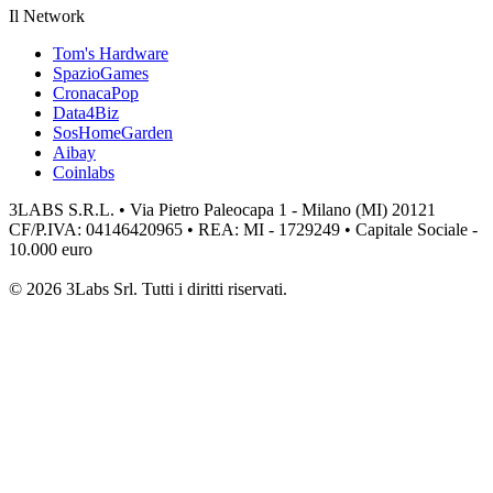
Il Network
Tom's Hardware
SpazioGames
CronacaPop
Data4Biz
SosHomeGarden
Aibay
Coinlabs
3LABS S.R.L. • Via Pietro Paleocapa 1 - Milano (MI) 20121
CF/P.IVA: 04146420965 • REA: MI - 1729249 • Capitale Sociale -
10.000 euro
© 2026 3Labs Srl. Tutti i diritti riservati.