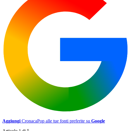
Aggiungi
CronacaPop alle tue fonti preferite su
Google
Articolo 1 di 5