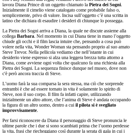
lavora Diana Prince di un oggetto chiamato la
Pietra dei Sogni
.
Inizialmente il cimelio viene catalogato come probabile falso o,
semplicemente, privo di valore. Incisa sull’oggetto c’è una scritta in
latino che dichiara di esaudire i desideri di chiunque lo possegga.
La Pietra dei Sogni arriva a Diana, la quale ne discute assieme alla
collega
Barbara
. Nel momento in cui Diana tiene in mano l’oggetto
chiude gli occhi e il film lascia intuire che, pensando a cosa può
volere nella vita, Wonder Woman sta pensando proprio al suo amato
Steve Trevor. Nella pellicola vediamo che nell’istante in cui
desiderio viene espresso si alza una leggera brezza tutta attorno a
Diana, come avviene ogni volta che qualcuno fa una richiesta alla
Pietra dei Sogni. La sequenza finisce dunque nel museo, dove non
c'è però ancora traccia di Steve.
L’uomo farà la sua comparsa la sera stessa, ma ciò che sorprende
entrambi è che ad essere tornato in vita è solamente lo spirito di
Steve, non il suo corpo. Il film fa infatti capire, utilizzando
inizialmente un altro attore, che l’anima di Steve è andata occupando
la figura di un altro uomo, dentro a cui
il pilota si è svegliato
improvvisamente
.
Per farsi riconoscere da Diana il personaggio di Steve pronuncia le
ultime parole che i due si sono scambiati prima che l’uomo perdesse
la vita, frasi che riecheggiano così durante la serata di gala in cui i