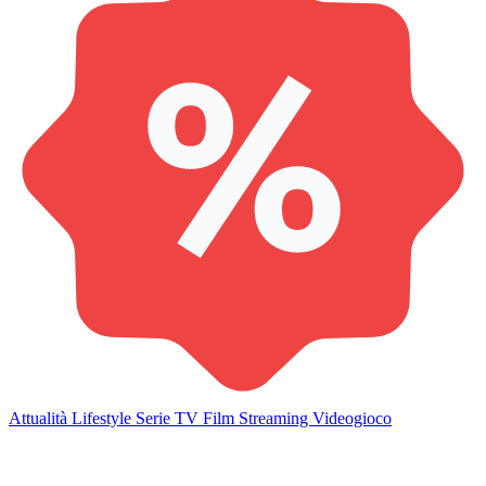
Attualità
Lifestyle
Serie TV
Film
Streaming
Videogioco