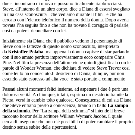
due si incontrano di nuovo e possono finalmente riabbracciarsi.
Steve, all’interno di un altro corpo, dice a Diana di essersi svegliato
in una casa sconosciuta - che vediamo durante il film - e che ha
cercato con l’elenco telefonico il numero della donna. Dopo averla
trovata l’ha seguita fino a che non ha trovato il coraggio di parlarle,
così da potersi riconciliare con lei.
Inizialmente sia Diana che il pubblico vedono il personaggio di
Steve con le fattezze di questo uomo sconosciuto, interpretato
da
Kristoffer Polaha
, ma appena la donna capisce di star parlando
con il suo amato perduto improvvisamente ecco comparire Chris
Pine. Nel film la presenza dell’attore viene quindi giustificata con le
parole di Wonder Woman, che dichiara di vedere Steve Trevor così
come lei lo ha conosciuto.Il desiderio di Diana, dunque, pur non
essendo stato espresso ad alta voce, è stato portato a compimento.
Passati alcuni momenti felici insieme, ad aspettare i due è però una
dolorosa verità. A chiunque, infatti, esprima un desiderio tramite la
Pietra, verrà in cambio tolto qualcosa. Conseguenza di cui sia Diana
che Steve entrano presto a conoscenza, tirando in ballo
La zampa
della scimmia
. Per “La zampa della scimmia” si intende il breve
racconto horror dello scrittore William Wymark Jacobs, il quale
cerca di insegnare che non c’è possibilità di poter cambiare il proprio
destino senza subire delle ripercussioni.