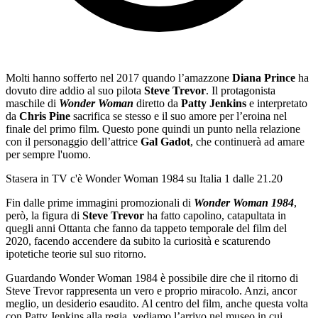
Molti hanno sofferto nel 2017 quando l’amazzone
Diana Prince
ha
dovuto dire addio al suo pilota
Steve Trevor
. Il protagonista
maschile di
Wonder Woman
diretto da
Patty Jenkins
e interpretato
da
Chris Pine
sacrifica se stesso e il suo amore per l’eroina nel
finale del primo film. Questo pone quindi un punto nella relazione
con il personaggio dell’attrice
Gal Gadot
, che continuerà ad amare
per sempre l'uomo.
Stasera in TV c'è Wonder Woman 1984 su Italia 1 dalle 21.20
Fin dalle prime immagini promozionali di
Wonder Woman 1984
,
però, la figura di
Steve Trevor
ha fatto capolino, catapultata in
quegli anni Ottanta che fanno da tappeto temporale del film del
2020, facendo accendere da subito la curiosità e scaturendo
ipotetiche teorie sul suo ritorno.
Guardando Wonder Woman 1984 è possibile dire che il ritorno di
Steve Trevor rappresenta un vero e proprio miracolo. Anzi, ancor
meglio, un desiderio esaudito. Al centro del film, anche questa volta
con Patty Jenkins alla regia, vediamo l’arrivo nel museo in cui