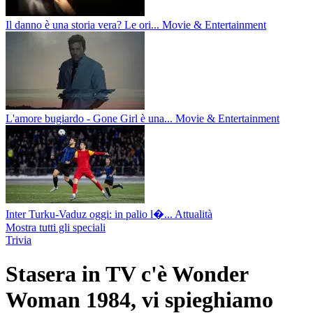
Il danno è una storia vera? Le ori...
Movie & Entertainment
L'amore bugiardo - Gone Girl è una...
Movie & Entertainment
Inter Turku-Vaduz oggi: in palio l�...
Attualità
Mostra tutti gli speciali
Trivia
Stasera in TV c'è Wonder
Woman 1984, vi spieghiamo