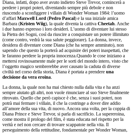
Diana, infatti, dopo aver avuto indietro Steve Trevor, comincerà a
perdere i propri poteri, diventando sempre più debole e non
riuscendo a sconfiggere i villain di Wonder Woman 1984: l’uomo
d’affari
Maxwell Lord
(
Pedro Pascal
) e la sua iniziale amica
Barbara (
Kristen Wiig
), la quale diventa la cattiva
Cheetah
. Anche
i due hanno espresso i loro desideri. L’uomo di diventare lui stesso
la Pietra dei Sogni, così da riuscire a conquistare un potere illimitato
(come contro, vedrà la sua salute peggiorare). La donna, invece,
desidera di diventare come Diana (che ha sempre ammirato), non
sapendo che questo la porterà ad acquisire dei poteri inaspettati, che
le faranno perdere la propria innocenza.Quando le cose iniziano a
mettersi rovinosamente male per le sorti del mondo intero, visto che
l’oggetto magico sembrerebbe aver causato la caduta di diverse
civiltà nel corso della storia, Diana è portata a prendere
una
decisione da vera eroina
.
La donna, la quale non ha mai chiesto nulla dalla vita e ha anzi
sempre aiutato gli altri, non vuole rinunciare al suo Steve finalmente
ritrovato. Quello che però capisce è che, senza i suoi poteri, non
potrà mai fermare i villain, il che la costringe a dover dire addio
all’amore della sua vita, di nuovo. Ancora una volta, per la coppia di
Diana Prince e Steve Trevor, si parla di sacrificio. La supereroina,
come mostra il prologo del film, è stata educata nel rispetto per la
verità e nel non cercare di trovare scappatoie nella vita. Il
perseguimento della rettitudine, fondamentale per Wonder Woman,