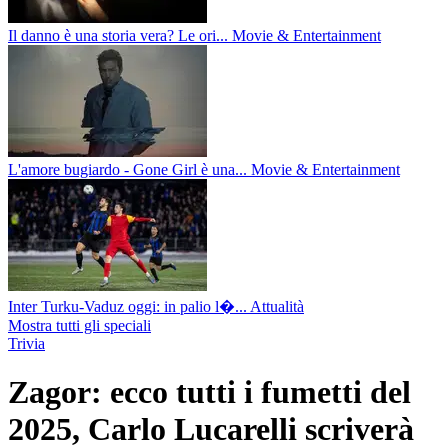
Il danno è una storia vera? Le ori...
Movie & Entertainment
L'amore bugiardo - Gone Girl è una...
Movie & Entertainment
Inter Turku-Vaduz oggi: in palio l�...
Attualità
Mostra tutti gli speciali
Trivia
Zagor: ecco tutti i fumetti del
2025, Carlo Lucarelli scriverà