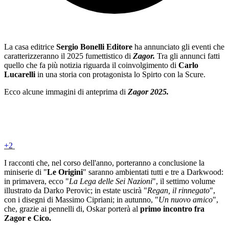
La casa editrice
Sergio Bonelli Editore
ha annunciato gli eventi che
caratterizzeranno il 2025 fumettistico di
Zagor.
Tra gli annunci fatti
quello che fa più notizia riguarda il coinvolgimento di
Carlo
Lucarelli
in una storia con protagonista lo Spirto con la Scure.
Ecco alcune immagini di anteprima di
Zagor 2025.
+2
I racconti che, nel corso dell'anno, porteranno a conclusione la
miniserie di "
Le Origini
" saranno ambientati tutti e tre a Darkwood:
in primavera, ecco "
La Lega delle Sei Nazioni
", il settimo volume
illustrato da Darko Perovic; in estate uscirà "
Regan, il rinnegato
",
con i disegni di Massimo Cipriani; in autunno, "
Un nuovo amico
",
che, grazie ai pennelli di, Oskar porterà al
primo incontro fra
Zagor e Cico.