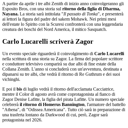
A partire da aprile i tre albi Zenith di inizio anno coinvolgeranno gli
Esposito Bros, con una storia sul
ritorno della figlia di Dharma,
Nayana.
La storia sarà intitolata "
Il passato di Tonka
", e presenterà
ai lettori la figura del padre del sakem Mohawk. Nei primi mesi
dell'estate lo Spirito con la Scuresi confronterà con una leggendaria
creatura dei boschi del Nord America, il mitico Sasquatch.
Carlo Lucarelli scriverà Zagor
Un evento speciale riguarderà il coinvolgimento di
Carlo Lucarelli
nella scrittura di una storia su Zagor. La firma del popolare scrittore
e conduttore televisivo comparirà su due albi di fine estate della
Collana Zenith. L'anno si concluderà con un'avventura, destinata a
dipanarsi su tre albi, che vedrà il ritorno di Re Guthrum e dei suoi
vichinghi.
E poi il
bis
di luglio vedrà il ritorno dell'acclamata Cacciatrice,
mentre il Color di agosto avrà come coprotagonista al fianco di
Zagor Denise Lafitte, la figlia del pirata Lafitte. Un numero speciale
celebrerà
il ritorno di Homerus Bannington
, l'armatore del battello
"Athena", di "Odissea Americana". Tutto ciò sarà in preparazione di
una trasferta lontano da Darkwood di cui, però, Zagor sarà
protagonista nel 2026.