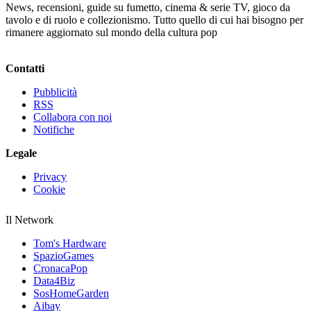
News, recensioni, guide su fumetto, cinema & serie TV, gioco da
tavolo e di ruolo e collezionismo. Tutto quello di cui hai bisogno per
rimanere aggiornato sul mondo della cultura pop
Contatti
Pubblicità
RSS
Collabora con noi
Notifiche
Legale
Privacy
Cookie
Il Network
Tom's Hardware
SpazioGames
CronacaPop
Data4Biz
SosHomeGarden
Aibay