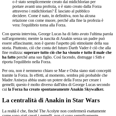
o è stato semplicemente creato dai midichlorian per
portare avanti una profezia, o è stato creato dalla Forza
attraverso i midichlorian? È lasciato al pubblico
decidere. Come è nato, in definitiva, non ha alcuna
relazione con come muore, perché alla fine la profezia è
vera: l'equilibrio torna alla Forza.
Con questa intervista, George Lucas ha di fatto avuto l'ultima parola
sull'argomento; mentre la nascita di Anakin senza un padre può
essere affascinante, non è questo l'aspetto più stimolante della sua
storia. Piuttosto, ciò che conta del futuro Darth Vader è ciò che alla
fine realizza:
superare tutto ciò che ha vissuto e tutto il male che
ha fatto
perché ama suo figlio. Così facendo, distrugge i Sith e
riporta l'equilibrio nella Forza.
Per ora, non è nemmeno chiaro se Mae e Osha siano stati concepiti
tramite la Forza. In effetti, al momento, sembra più probabile che
Madre Aniseya abbia usato un potere della Forza per creare i
gemelli; questo è molto diverso dall'idea di George Lucas secondo
cui
la Forza ha creato spontaneamente Anakin Skywalker.
La centralità di Anakin in Star Wars
La realtà è che, finché The Acolyte non confermerà esattamente
come sono stati creati i gemelli, non ci sono semplicemente