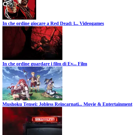
In che ordine giocare a Red Dead: l...
Videogames
In che ordine guardare i film di Ev...
Film
Mushoku Tensei: Jobless Reincarnati...
Movie & Entertainment