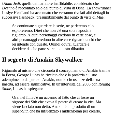
Ultimi Jedi
, quella del narratore inaffidabile, considerato che
Destino
è raccontato solo dal punto di vista di Osha. La showrunner
Leslye Headland ha accennato che verranno rivelati altri dettagli in
successivi flashback, presumibilmente dal punto di vista di Mae:
Se continuate a guardare la serie, ne parleremo e lo
esploreremo. Direi che non c'è una sola risposta a
riguardo. Alcuni personaggi credono in certe cose, e
altri personaggi credono in altre cose riguardo a ciò che
lei intende con questo. Quindi dovrai guardare e
decidere da che parte stare in questo dibattito.
Il segreto di Anakin Skywalker
Riguardo al mistero che circonda il concepimento di Anakin tramite
la Forza, George Lucas ha rivelato che è la profezia e il suo
adempimento da parte di Anakin, non le circostanze della sua
nascita, ad essere significative. In un'intervista del 2005 con
Rolling
Stone
, Lucas ha spiegato:
Ora, nel film c'è un accenno al fatto che ci fosse un
signore dei Sith che aveva il potere di creare la vita. Ma
viene lasciato non detto: Anakin è un prodotto di un
super-Sith che ha influenzato i midichlorian per crearlo,