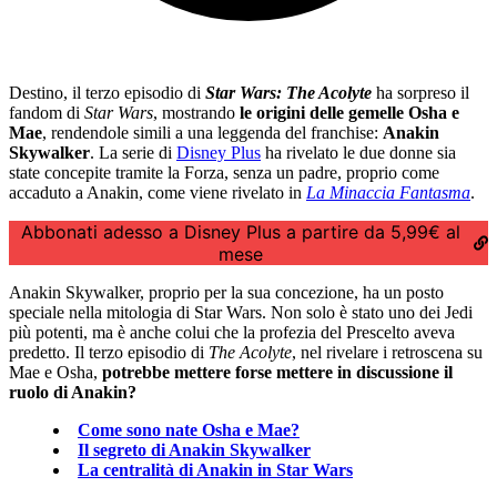
Destino, il terzo episodio di
Star Wars: The Acolyte
ha sorpreso il
fandom di
Star Wars
, mostrando
le origini delle gemelle Osha e
Mae
, rendendole simili a una leggenda del franchise:
Anakin
Skywalker
. La serie di
Disney Plus
ha rivelato le due donne sia
state concepite tramite la Forza, senza un padre, proprio come
accaduto a Anakin, come viene rivelato in
La Minaccia Fantasma
.
Abbonati adesso a Disney Plus a partire da 5,99€ al
mese
Anakin Skywalker, proprio per la sua concezione, ha un posto
speciale nella mitologia di Star Wars. Non solo è stato uno dei Jedi
più potenti, ma è anche colui che la profezia del Prescelto aveva
predetto. Il terzo episodio di
The Acolyte
, nel rivelare i retroscena su
Mae e Osha,
potrebbe mettere forse mettere in discussione il
ruolo di Anakin?
Come sono nate Osha e Mae?
Il segreto di Anakin Skywalker
La centralità di Anakin in Star Wars