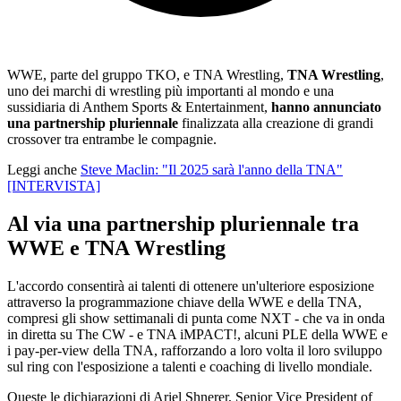
WWE, parte del gruppo TKO, e TNA Wrestling,
TNA Wrestling
,
uno dei marchi di wrestling più importanti al mondo e una
sussidiaria di Anthem Sports & Entertainment,
hanno annunciato
una partnership pluriennale
finalizzata alla creazione di grandi
crossover tra entrambe le compagnie.
Leggi anche
Steve Maclin: "Il 2025 sarà l'anno della TNA"
[INTERVISTA]
Al via una partnership pluriennale tra
WWE e TNA Wrestling
L'accordo consentirà ai talenti di ottenere un'ulteriore esposizione
attraverso la programmazione chiave della WWE e della TNA,
compresi gli show settimanali di punta come NXT - che va in onda
in diretta su The CW - e TNA iMPACT!, alcuni PLE della WWE e
i pay-per-view della TNA, rafforzando a loro volta il loro sviluppo
sul ring con l'esposizione a talenti e coaching di livello mondiale.
Queste le dichiarazioni di Ariel Shnerer, Senior Vice President of