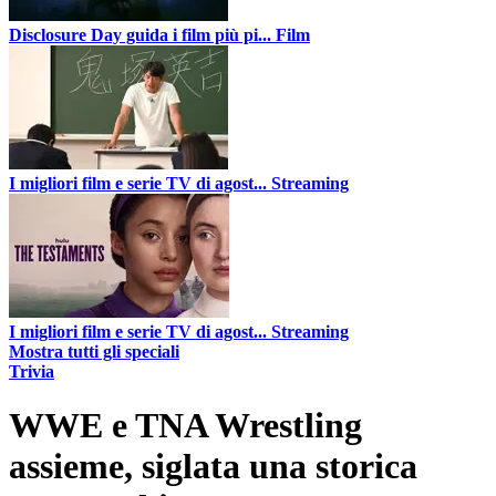
Disclosure Day guida i film più pi...
Film
I migliori film e serie TV di agost...
Streaming
I migliori film e serie TV di agost...
Streaming
Mostra tutti gli speciali
Trivia
WWE e TNA Wrestling
assieme, siglata una storica