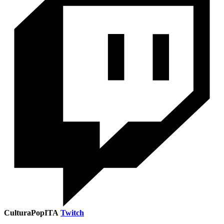
CulturaPopITA
Twitch