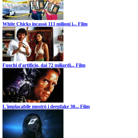
White Chicks incassò 113 milioni i...
Film
Fuochi d'artificio, dai 72 miliardi...
Film
L'implacabile mostrò i deepfake 30...
Film