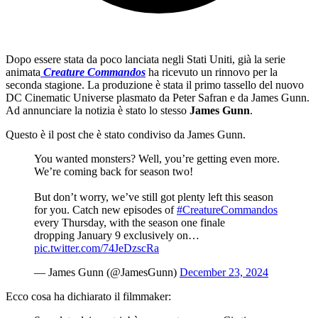
Dopo essere stata da poco lanciata negli Stati Uniti, già la serie
animata
Creature Commandos
ha ricevuto un rinnovo per la
seconda stagione. La produzione è stata il primo tassello del nuovo
DC Cinematic Universe plasmato da Peter Safran e da James Gunn.
Ad annunciare la notizia è stato lo stesso
James Gunn
.
Questo è il post che è stato condiviso da James Gunn.
You wanted monsters? Well, you’re getting even more.
We’re coming back for season two!
But don’t worry, we’ve still got plenty left this season
for you. Catch new episodes of
#CreatureCommandos
every Thursday, with the season one finale
dropping January 9 exclusively on…
pic.twitter.com/74JeDzscRa
— James Gunn (@JamesGunn)
December 23, 2024
Ecco cosa ha dichiarato il filmmaker: