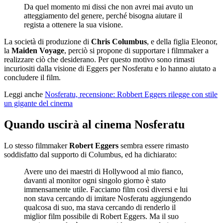
Da quel momento mi dissi che non avrei mai avuto un
atteggiamento del genere, perché bisogna aiutare il
regista a ottenere la sua visione.
La società di produzione di
Chris Columbus
, e della figlia Eleonor,
la
Maiden Voyage
, perciò si propone di supportare i filmmaker a
realizzare ciò che desiderano. Per questo motivo sono rimasti
incuriositi dalla visione di Eggers per Nosferatu e lo hanno aiutato a
concludere il film.
Leggi anche
Nosferatu, recensione: Robbert Eggers rilegge con stile
un gigante del cinema
Quando uscirà al cinema Nosferatu
Lo stesso filmmaker
Robert Eggers
sembra essere rimasto
soddisfatto dal supporto di Columbus, ed ha dichiarato:
Avere uno dei maestri di Hollywood al mio fianco,
davanti al monitor ogni singolo giorno è stato
immensamente utile. Facciamo film così diversi e lui
non stava cercando di imitare Nosferatu aggiungendo
qualcosa di suo, ma stava cercando di renderlo il
miglior film possibile di Robert Eggers. Ma il suo