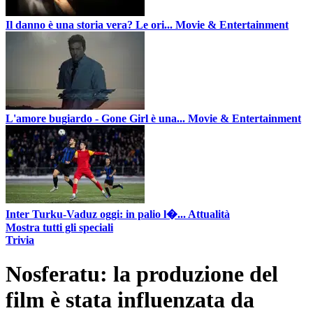
Il danno è una storia vera? Le ori...
Movie & Entertainment
L'amore bugiardo - Gone Girl è una...
Movie & Entertainment
Inter Turku-Vaduz oggi: in palio l�...
Attualità
Mostra tutti gli speciali
Trivia
Nosferatu: la produzione del
film è stata influenzata da