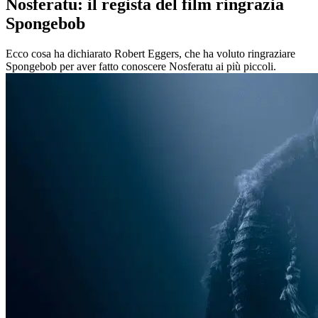
Nosferatu: il regista del film ringrazia
Spongebob
Ecco cosa ha dichiarato Robert Eggers, che ha voluto ringraziare
Spongebob per aver fatto conoscere Nosferatu ai più piccoli.