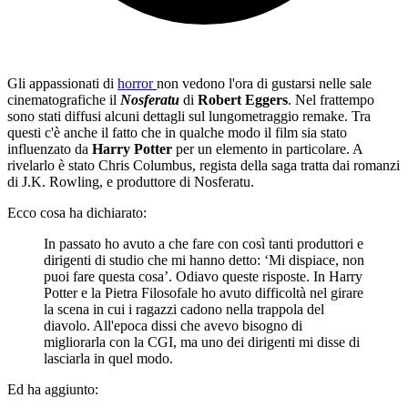
Gli appassionati di
horror
non vedono l'ora di gustarsi nelle sale
cinematografiche il
Nosferatu
di
Robert Eggers
. Nel frattempo
sono stati diffusi alcuni dettagli sul lungometraggio remake. Tra
questi c'è anche il fatto che in qualche modo il film sia stato
influenzato da
Harry Potter
per un elemento in particolare. A
rivelarlo è stato Chris Columbus, regista della saga tratta dai romanzi
di J.K. Rowling, e produttore di Nosferatu.
Ecco cosa ha dichiarato:
In passato ho avuto a che fare con così tanti produttori e
dirigenti di studio che mi hanno detto: ‘Mi dispiace, non
puoi fare questa cosa’. Odiavo queste risposte. In Harry
Potter e la Pietra Filosofale ho avuto difficoltà nel girare
la scena in cui i ragazzi cadono nella trappola del
diavolo. All'epoca dissi che avevo bisogno di
migliorarla con la CGI, ma uno dei dirigenti mi disse di
lasciarla in quel modo.
Ed ha aggiunto: