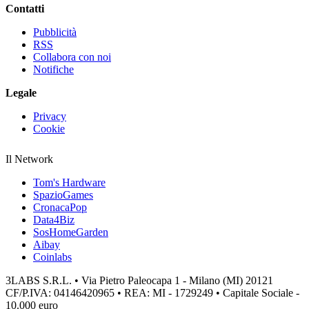
Contatti
Pubblicità
RSS
Collabora con noi
Notifiche
Legale
Privacy
Cookie
Il Network
Tom's Hardware
SpazioGames
CronacaPop
Data4Biz
SosHomeGarden
Aibay
Coinlabs
3LABS S.R.L. • Via Pietro Paleocapa 1 - Milano (MI) 20121
CF/P.IVA: 04146420965 • REA: MI - 1729249 • Capitale Sociale -
10.000 euro