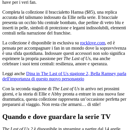
have per i veri fan.
Completa la collezione il braccialetto Hamsa ($85), una replica
accurata del talismano indossato da Ellie nella serie. Il bracciale
presenta un occhio blu centrale bombato, due perline di vetro blu e
inserti in pelle, simboli di protezione e legami indissolubili, elementi
centrali nella narrazione del franchise.
La collezione è disponibile in esclusiva su
rocklove.com
, ed è
pensata per accompagnare i fan in un mondo dove la sopravvivenza
è una sfida quotidiana. Indossare questi accessori non solo significa
esprimere la propria passione per
The Last of Us
, ma anche
celebrare i suoi temi centrali: resilienza, amore e speranza.
Leggi anche
Dina in The Last of Us stagione 2, Bella Ramsey parla
dell'importanza di questo nuovo personaggio
Con la seconda stagione di
The Last of Us
in arrivo nei prossimi
giorni, e la storia di Ellie e Abby pronta a entrare in una nuova fase
drammatica, questa collezione rappresenta un’occasione perfetta per
prepararsi al viaggio. Non resta che armarsi… di stile!
Quando e dove guardare la serie TV
The Last of Us 2
è disponibile in streaming a partire dal 14 aprile