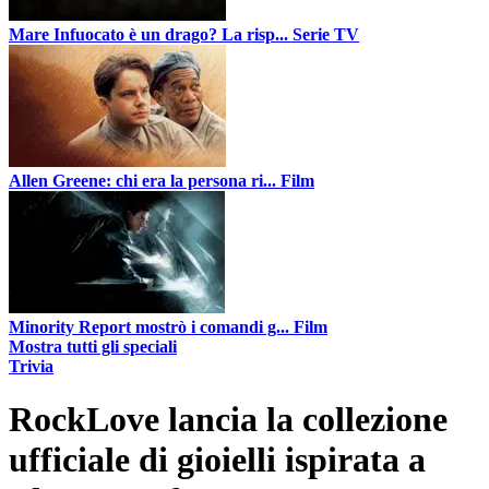
Mare Infuocato è un drago? La risp...
Serie TV
Allen Greene: chi era la persona ri...
Film
Minority Report mostrò i comandi g...
Film
Mostra tutti gli speciali
Trivia
RockLove lancia la collezione
ufficiale di gioielli ispirata a