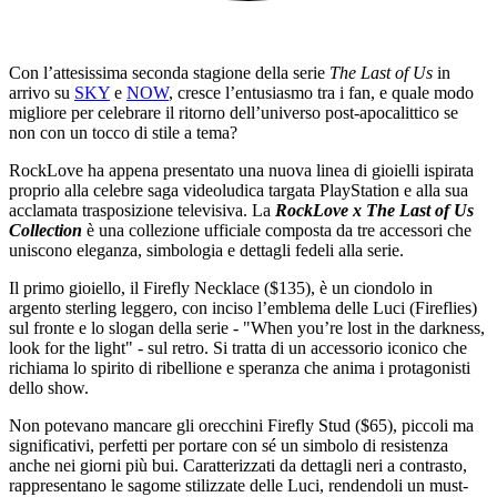
Con l’attesissima seconda stagione della serie
The Last of Us
in
arrivo su
SKY
e
NOW
, cresce l’entusiasmo tra i fan, e quale modo
migliore per celebrare il ritorno dell’universo post-apocalittico se
non con un tocco di stile a tema?
RockLove ha appena presentato una nuova linea di gioielli ispirata
proprio alla celebre saga videoludica targata PlayStation e alla sua
acclamata trasposizione televisiva. La
RockLove x The Last of Us
Collection
è una collezione ufficiale composta da tre accessori che
uniscono eleganza, simbologia e dettagli fedeli alla serie.
Il primo gioiello, il Firefly Necklace ($135), è un ciondolo in
argento sterling leggero, con inciso l’emblema delle Luci (Fireflies)
sul fronte e lo slogan della serie - "When you’re lost in the darkness,
look for the light" - sul retro. Si tratta di un accessorio iconico che
richiama lo spirito di ribellione e speranza che anima i protagonisti
dello show.
Non potevano mancare gli orecchini Firefly Stud ($65), piccoli ma
significativi, perfetti per portare con sé un simbolo di resistenza
anche nei giorni più bui. Caratterizzati da dettagli neri a contrasto,
rappresentano le sagome stilizzate delle Luci, rendendoli un must-