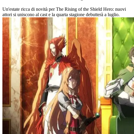
Un'estate ricca di novità per The Rising of the Shield Hero: nuovi
attori si uniscono al cast e la quarta stagione debutterà a luglio.