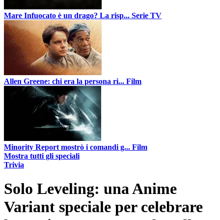
Mare Infuocato è un drago? La risp...
Serie TV
Allen Greene: chi era la persona ri...
Film
Minority Report mostrò i comandi g...
Film
Mostra tutti gli speciali
Trivia
Solo Leveling: una Anime
Variant speciale per celebrare