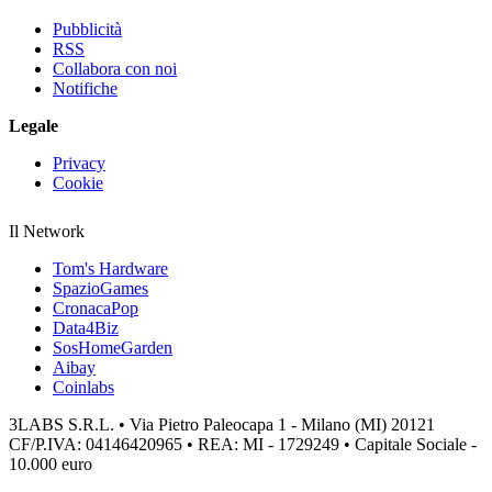
Pubblicità
RSS
Collabora con noi
Notifiche
Legale
Privacy
Cookie
Il Network
Tom's Hardware
SpazioGames
CronacaPop
Data4Biz
SosHomeGarden
Aibay
Coinlabs
3LABS S.R.L. • Via Pietro Paleocapa 1 - Milano (MI) 20121
CF/P.IVA: 04146420965 • REA: MI - 1729249 • Capitale Sociale -
10.000 euro