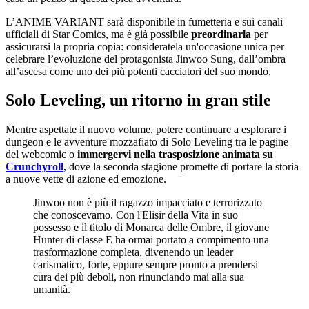
L’ANIME VARIANT sarà disponibile in fumetteria e sui canali
ufficiali di Star Comics, ma è già possibile
preordinarla
per
assicurarsi la propria copia: consideratela un'occasione unica per
celebrare l’evoluzione del protagonista Jinwoo Sung, dall’ombra
all’ascesa come uno dei più potenti cacciatori del suo mondo.
Solo Leveling, un ritorno in gran stile
Mentre aspettate il nuovo volume, potere continuare a esplorare i
dungeon e le avventure mozzafiato di Solo Leveling tra le pagine
del webcomic o
immergervi nella trasposizione animata su
Crunchyroll
, dove la seconda stagione promette di portare la storia
a nuove vette di azione ed emozione.
Jinwoo non è più il ragazzo impacciato e terrorizzato
che conoscevamo. Con l'Elisir della Vita in suo
possesso e il titolo di Monarca delle Ombre, il giovane
Hunter di classe E ha ormai portato a compimento una
trasformazione completa, divenendo un leader
carismatico, forte, eppure sempre pronto a prendersi
cura dei più deboli, non rinunciando mai alla sua
umanità.